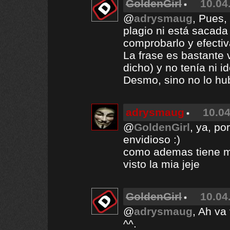
GoldenGirl
10.04
@
adrysmaug
, Pues,
plagio ni está sacada
comprobarlo y efectiva
La frase es bastante 
dicho) y no tenía ni 
Desmo, sino no lo hub
adrysmaug
10.04
@
GoldenGirl
, ya, po
envidioso :)
como ademas tiene m
visto la mia jeje
GoldenGirl
10.04
@
adrysmaug
, Ah va
^^.