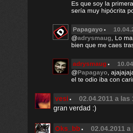
Es que soy la primera
sería muy hipócrita po
Papagayo
10.04.
@
adrysmaug
, Lo ma
bien que me caes tras
adrysmaug
10.04
@
Papagayo
, ajajajaj
el te odio iba con cari
vesi
02.04.2011 a las
gran verdad :)
Oks_bb
02.04.2011 a 