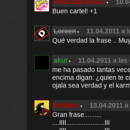
PABLOBUBALU
10.0
Buen cartel! +1
Loreen
11.04.2011 a 
Qué verdad la frase .. Muy
akut
11.04.2011 a las
me ha pasado tantas veces
encima digan: ¿quien te cr
ojala sea verdad y el karm
Pebbles
13.04.2011 a
Gran frase..........
....IIII......................III