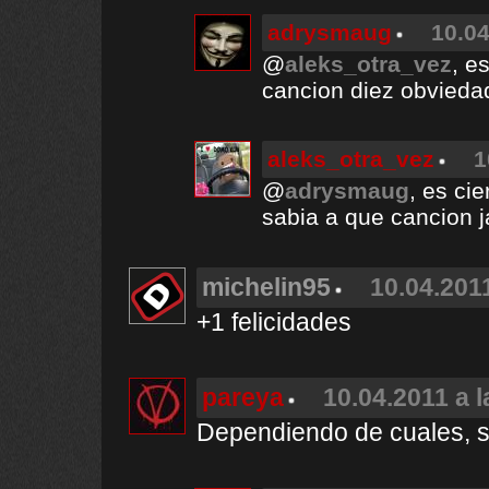
adrysmaug
10.04
@
aleks_otra_vez
, e
cancion diez obvieda
aleks_otra_vez
1
@
adrysmaug
, es ci
sabia a que cancion j
michelin95
10.04.2011
+1 felicidades
pareya
10.04.2011 a l
Dependiendo de cuales, s