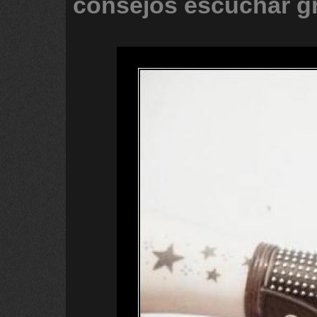
consejos
escuchar
g