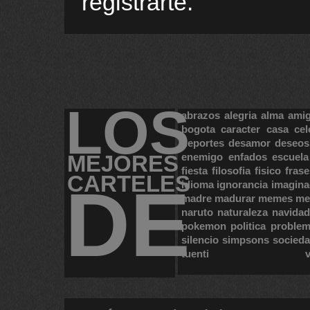
registrarte.
LOS
abrazos
alegria
alma
ami
bogota
caracter
casa
cel
deportes
desamor
deseos
MEJORES
enemigo
enfados
escuela
fiesta
filosofia
fisico
frase
CARTELES
DE
idioma
ignorancia
imagina
madre
madurar
memes
me
naruto
naturaleza
navidad
pokemon
politica
proble
silencio
simpsons
socied
tuenti