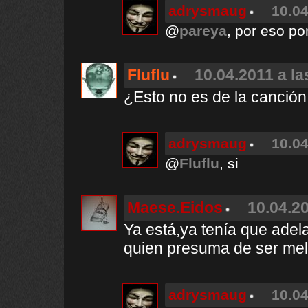
adrysmaug
10.04
@
pareya
, por eso po
Fluflu
10.04.2011 a la
¿Esto no es de la canció
adrysmaug
10.04
@
Fluflu
, si
Maese.Eidos
10.04.20
Ya está,ya tenía que adela
quien presuma de ser me
adrysmaug
10.04