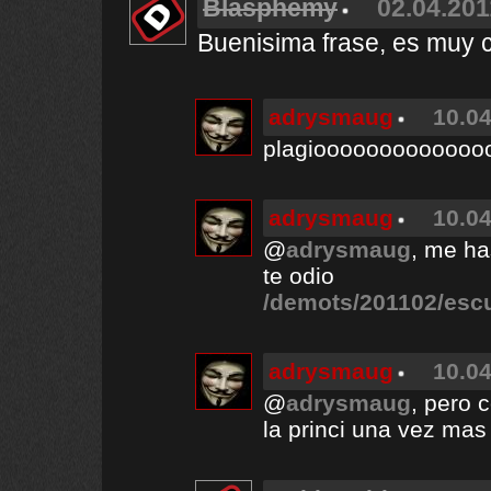
Blasphemy
02.04.201
Buenisima frase, es muy ci
adrysmaug
10.04
plagioooooooooooo
adrysmaug
10.04
@
adrysmaug
, me ha
te odio
/demots/201102/esc
adrysmaug
10.04
@
adrysmaug
, pero 
la princi una vez mas 