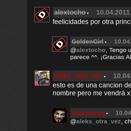
alextocho
10.04.2011 
feelicidades por otra princi
GoldenGirl
10.04
@
alextocho
, Tengo 
parece ^^. ¡Gracias A
aleks_otra_vez
10.04
esto es de una cancion de
nombre pero me vendrá 
adrysmaug
10.04
@
aleks_otra_vez
, c