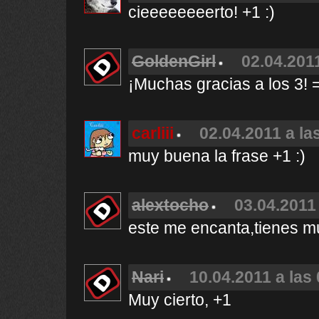
cieeeeeeeerto! +1 :)
GoldenGirl
02.04.2011
¡Muchas gracias a los 3! 
carliii
02.04.2011 a la
muy buena la frase +1 :)
alextocho
03.04.2011 
este me encanta,tienes m
Nari
10.04.2011 a las
Muy cierto, +1