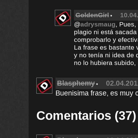
GoldenGirl
10.04
@
adrysmaug
, Pues,
plagio ni está sacada
comprobarlo y efectiva
La frase es bastante 
y no tenía ni idea de
no lo hubiera subido,
Blasphemy
02.04.201
Buenisima frase, es muy ci
Comentarios (37)