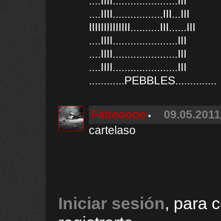
....IIII......................III
....IIII.................III...III
IIIIIIIIIIIIII..........III......III
....IIII......................III
....IIII......................III
....IIII......................III
............PEBBLES..............
Fabooooo
09.05.2011
cartelaso
Iniciar sesión
, para 