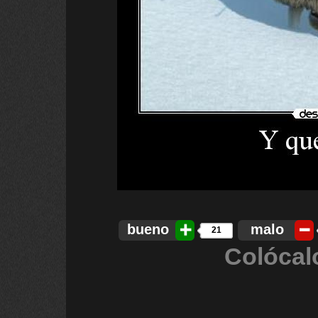
bueno
malo
21
Colócal