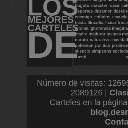
LOS
bogota
caracter
casa
cel
deportes
desamor
deseos
MEJORES
enemigo
enfados
escuela
fiesta
filosofia
fisico
frase
CARTELES
DE
idioma
ignorancia
imagina
madre
madurar
memes
me
naruto
naturaleza
navidad
pokemon
politica
proble
silencio
simpsons
socied
tuenti
Número de visitas: 1269
2089126 |
Clas
Carteles en la página
blog.des
Conta