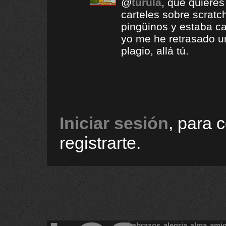
@
turula
, que quiere
carteles sobre scratch
pingüinos y estaba ca
yo me he retrasado u
plagio, allá tú.
Iniciar sesión
, para 
registrarte.
abrazos
alegria
alma
ami