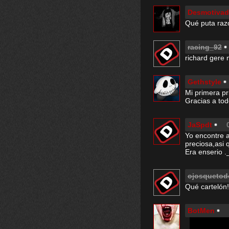
Desmotivad
Qué puta razó
racing_92
richard gere 
Gethstyle
Mi primera princi
Gracias a to
JaSpdt
Yo encontre 
preciosa,asi q
Era enserio .
ojosquetod
Qué cartelón!
BotMen