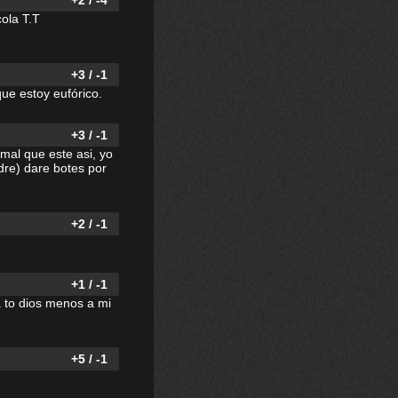
+2 / -4
cola T.T
+3 / -1
que estoy eufórico.
+3 / -1
rmal que este asi, yo
dre) dare botes por
+2 / -1
+1 / -1
a to dios menos a mi
+5 / -1