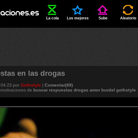
La cola
Los mejores
Sube
Aleatorio
stas en las drogas
 04:23
por
Gethstyle
|
Comentar(69)
smotivaciones de
buscar
respuestas
drogas
amor
burdel
gethstyle