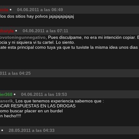
onte
04.06.2011 a las 06:49
los dos sitios hay polvos jajajajajajajaj
thstyle
04.06.2011 a las 07:11
ovotoningunnegativo
, Pues disculpame, no era mi intención copiar. E
cia y ni siquiera vi tu cartel. Lo siento.
te esta principal como tuya ya que tu tuviste la misma idea unos dias 
011 a las 04:25
ier368
04.06.2011 a las 19:53
ianerik
, Los que tenemos experiencia sabemos que :
SCAR RESPUESTAS EN LAS DROGAS
como buscar placer en un burdel
n hecho!!!!
28.05.2011 a las 04:33