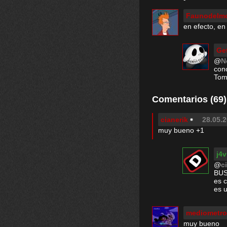
Faunodelm
en efecto, en 
Ge
@
N
cono
Toma
Comentarios (69)
cianerik
28.05.2
muy bueno +1
j4v
@
c
BU
es 
es u
mediometro
muy bueno