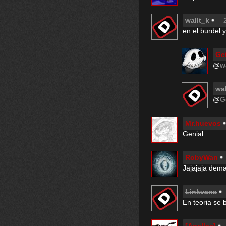
waIlt_k
en el burdel 
Ge
@
w
waI
@
G
Mr.huevos
Genial
RobyWan
Jajajaja dema
Linkvana
En teoria se 