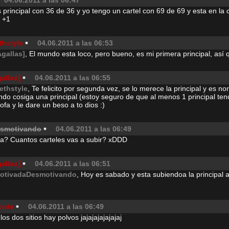
04.06.2011 a las 06:47
s principal con 36 de 36 y yo tengo un cartel con 69 de 69 y esta en la 
 +1
thstyle
04.06.2011 a las 06:53
Agallas]
, El mundo esta loco, pero bueno, es mi primera principal, así 
allas]
04.06.2011 a las 06:55
ethstyle
, Te felicito por segunda vez, se lo merece la principal y es no
do cosiga una principal (estoy seguro de que al menos 1 principal ten
ofa y le dare un beso a to dios :)
smotivando
04.06.2011 a las 06:49
sa? Cuantos carteles vas a subir? xDDD
allas]
04.06.2011 a las 06:51
otivadaDesmotivando
, Hoy es sabado y esta subiendoa la principal 
onte
04.06.2011 a las 06:49
los dos sitios hay polvos jajajajajajajaj