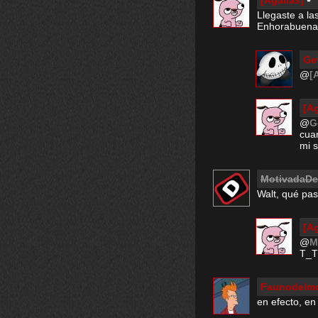
[Agallas]
Llegaste a la
Enhorabuena
Ge
@
[
[Ag
@
G
cuan
mi s
MotivadaDe
Walt, qué pa
[Ag
@
M
T_T
Faunodelm
en efecto, en 