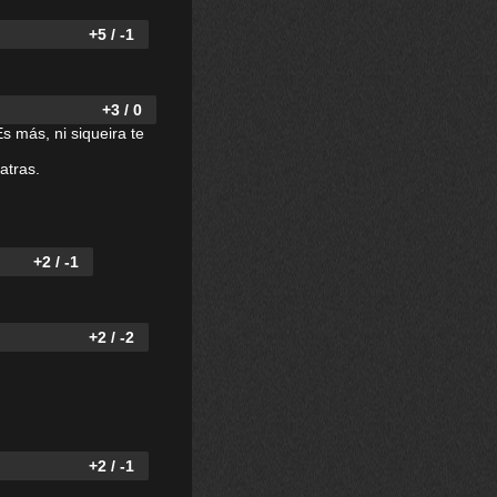
+5 / -1
+3 / 0
s más, ni siqueira te
atras.
+2 / -1
+2 / -2
+2 / -1