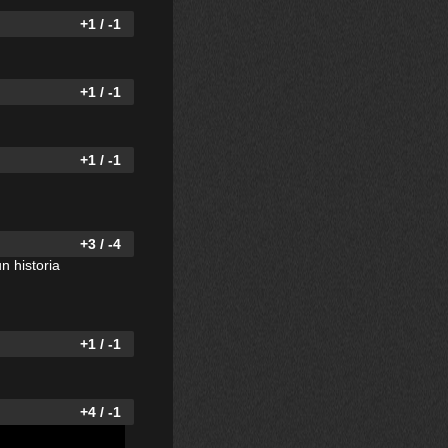
+1 / -1
+1 / -1
+1 / -1
+3 / -4
 historia
+1 / -1
+4 / -1