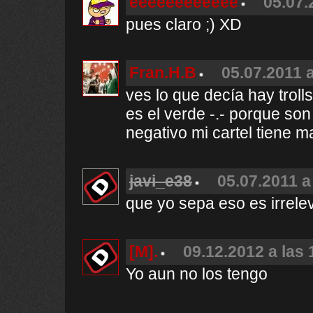
eeeeeeeeeeee
05.07.
pues claro ;) XD
Fran.H.B
05.07.2011 a
ves lo que decía hay troll
es el verde -.- porque son
negativo mi cartel tiene ma
javi_e38
05.07.2011 a
que yo sepa eso es irrele
[M].
09.12.2012 a las 
Yo aun no los tengo