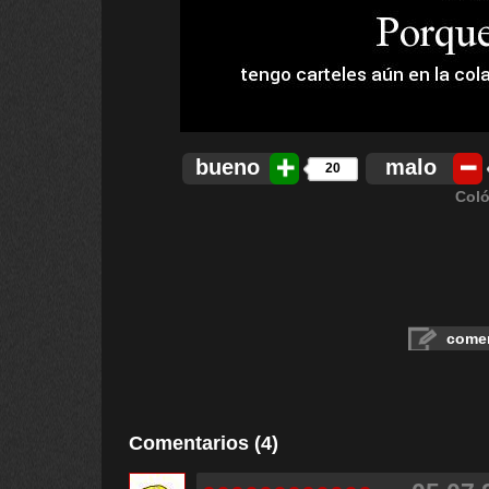
bueno
malo
20
Coló
comen
Comentarios (4)