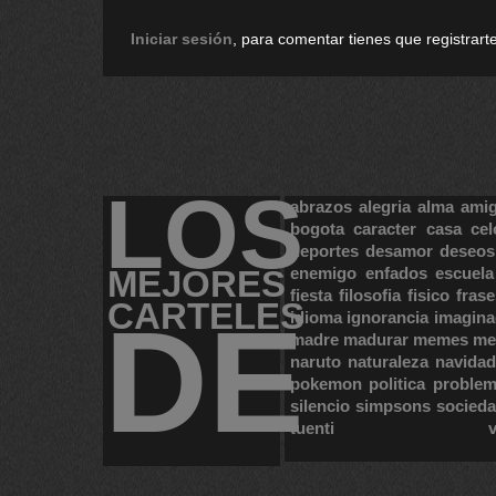
Iniciar sesión
, para comentar tienes que registrarte
LOS
abrazos
alegria
alma
ami
bogota
caracter
casa
cel
deportes
desamor
deseos
MEJORES
enemigo
enfados
escuela
fiesta
filosofia
fisico
frase
CARTELES
DE
idioma
ignorancia
imagina
madre
madurar
memes
me
naruto
naturaleza
navidad
pokemon
politica
proble
silencio
simpsons
socied
tuenti