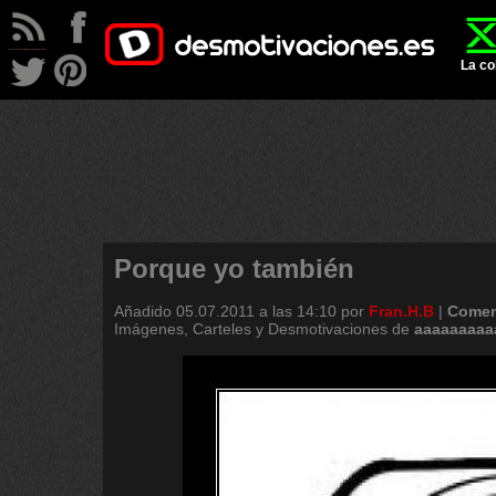
La co
Porque yo también
Añadido
05.07.2011 a las 14:10
por
Fran.H.B
|
Comen
Imágenes, Carteles y Desmotivaciones de
aaaaaaaaa