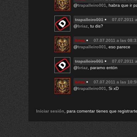
@
trapalleiro001
, habra que ir 
trapalleiro001
07.07.2011 a
@
briaz
, tu dis?
briaz
07.07.2011 a las 08:3
@
trapalleiro001
, eso parece
trapalleiro001
07.07.2011 a
@
briaz
, paramo entón
briaz
07.07.2011 a las 10:5
@
trapalleiro001
, Si xD
Iniciar sesión
, para comentar tienes que registrarte