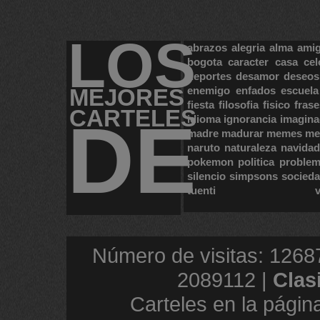
LOS
abrazos
alegria
alma
ami
bogota
caracter
casa
cel
deportes
desamor
deseos
MEJORES
enemigo
enfados
escuela
fiesta
filosofia
fisico
frase
CARTELES
DE
idioma
ignorancia
imagina
madre
madurar
memes
me
naruto
naturaleza
navidad
pokemon
politica
proble
silencio
simpsons
socied
tuenti
Número de visitas: 1268
2089112 |
Clas
Carteles en la págin