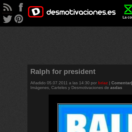
La co
Ralph for president
Añadido
05.07.2011 a las 14:30
por
briaz
|
Comentar(
Imágenes, Carteles y Desmotivaciones de
asdas