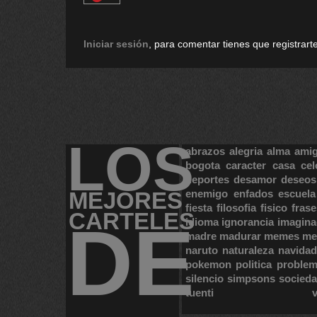
Iniciar sesión
, para comentar tienes que registrarte
LOS
abrazos
alegria
alma
ami
bogota
caracter
casa
cel
deportes
desamor
deseos
MEJORES
enemigo
enfados
escuela
fiesta
filosofia
fisico
frase
CARTELES
DE
idioma
ignorancia
imagina
madre
madurar
memes
me
naruto
naturaleza
navidad
pokemon
politica
proble
silencio
simpsons
socied
tuenti