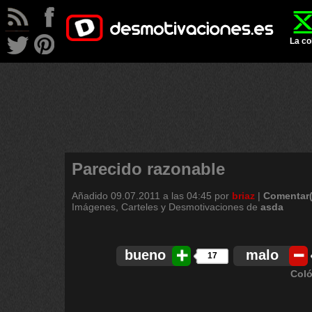
La co
Parecido razonable
Añadido
09.07.2011 a las 04:45
por
briaz
|
Comentar(
Imágenes, Carteles y Desmotivaciones de
asda
bueno
malo
17
Coló