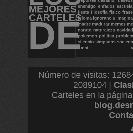
deportes
desamor
deseos
MEJORES
enemigo
enfados
escuela
fiesta
filosofia
fisico
frase
CARTELES
DE
idioma
ignorancia
imagina
madre
madurar
memes
me
naruto
naturaleza
navidad
pokemon
politica
proble
silencio
simpsons
socied
tuenti
Número de visitas: 1268
2089104 |
Clas
Carteles en la página
blog.des
Conta