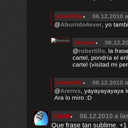
robertillo
06.12.2010 a
@
Aburrido4ever
, yo tam
Arenvs
06.12.2
@
robertillo
, la fra
cartel, pondría el e
cartel (visitad mi p
robertillo
06.12.2010 a
@
Arenvs
, yayayayayaya l
Ara lo miro :D
Canti
06.12.2010 a la
Que frase tan sublime. +1