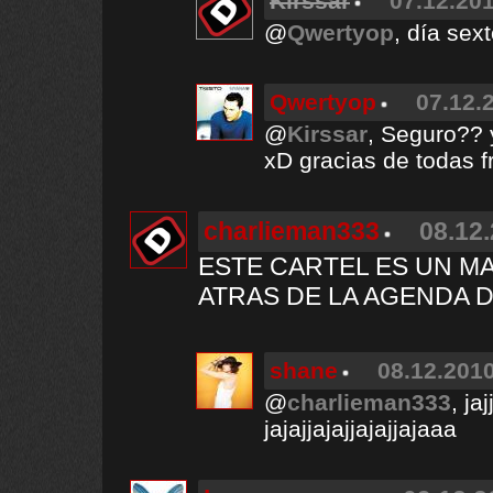
Kirssar
07.12.201
@
Qwertyop
, día sex
Qwertyop
07.12.
@
Kirssar
, Seguro?? y
xD gracias de todas 
charlieman333
08.12.
ESTE CARTEL ES UN MA
ATRAS DE LA AGENDA D
shane
08.12.2010
@
charlieman333
, ja
jajajjajajjajajjajaaa