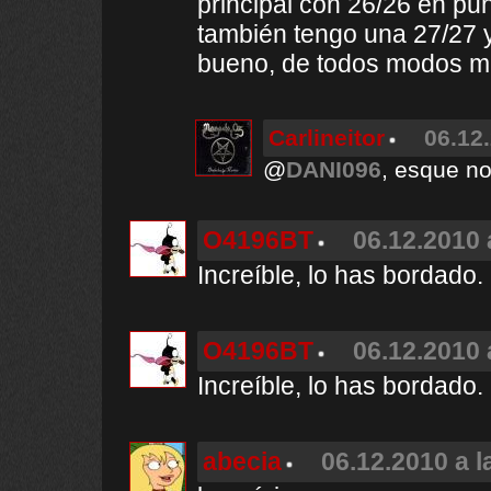
principal con 26/26 en pu
también tengo una 27/27 y 
bueno, de todos modos mu
Carlineitor
06.12.
@
DANI096
, esque no
O4196BT
06.12.2010 
Increíble, lo has bordado.
O4196BT
06.12.2010 
Increíble, lo has bordado.
abecia
06.12.2010 a l