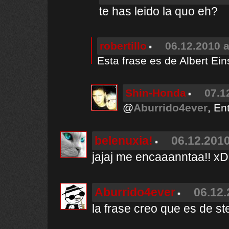
te has leido la quo eh?
robertillo
06.12.2010 a
Esta frase es de Albert Ei
Shin-Honda
07.1
@
Aburrido4ever
, En
belenuxia!
06.12.2010
jajaj me encaaanntaa!! xD
Aburrido4ever
06.12.
la frase creo que es de s