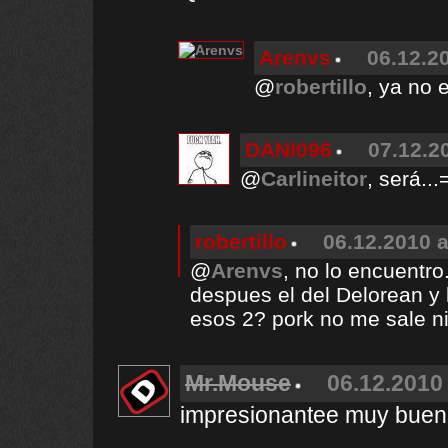
Arenvs
06.12.2
@
robertillo
, ya no 
DANI096
07.12.2
@
Carlineitor
, será...
robertillo
06.12.2010 a
@
Arenvs
, no lo encuentro
despues el del Delorean y 
esos 2? pork no me sale 
Mr.Mouse
06.12.2010 
impresionantee muy bueno 