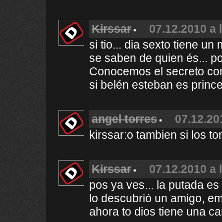
Kirssar
07.12.2010 a 
si tio... dia sexto tiene 
se saben de quien és... po
Conocemos el secreto co
si belén esteban es princ
angel torres
07.12.20
kirssar:o tambien si los to
Kirssar
07.12.2010 a 
pos ya ves... la putada es
lo descubrió un amigo, e
ahora to dios tiene una ca