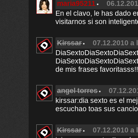
maria95211
06.12.201
En el clavo, le has dado 
visitarnos si son inteligent
Kirssar
07.12.2010 a 
DiaSextoDiaSextoDiaSex
DiaSextoDiaSextoDiaSext
de mis frases favoritasss!
angel torres
07.12.20
kirssar:dia sexto es el m
escuchao toas sus canci
Kirssar
07.12.2010 a 