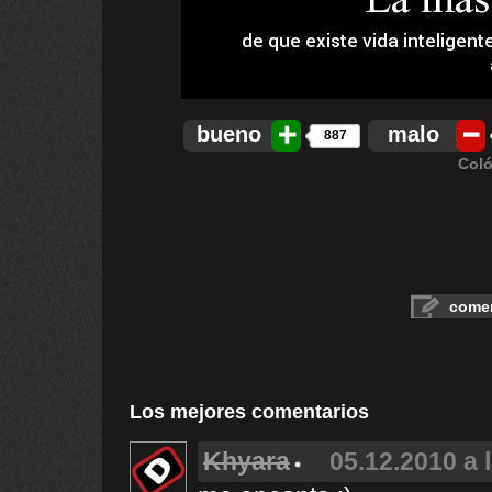
bueno
malo
887
Coló
comen
Los mejores comentarios
Khyara
05.12.2010 a 