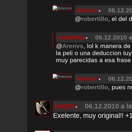
Arenvs
06.12.2
@
robertillo
, el del 
robertillo
06.12.2010 a
@
Arenvs
, lol k manera d
la peli o una deduccion t
muy parecidas a esa frase
Arenvs
06.12.2
@
robertillo
, pues n
jetq93
06.12.2010 a l
Exelente, muy original!! +