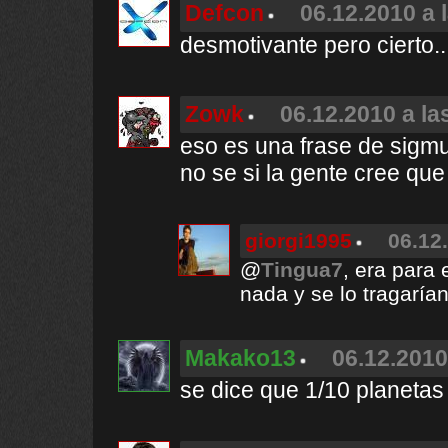
Defcon
06.12.2010 a 
desmotivante pero cierto..
Zowk
06.12.2010 a la
eso es una frase de sigm
no se si la gente cree que
giorgi1995
06.12
@
Tingua7
, era para
nada y se lo tragarían
Makako13
06.12.2010
se dice que 1/10 planetas 