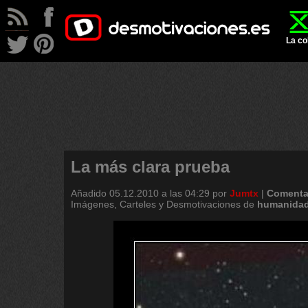
La co
La más clara prueba
Añadido
05.12.2010 a las 04:29
por
Jumtx
|
Comenta
Imágenes, Carteles y Desmotivaciones de
humanida