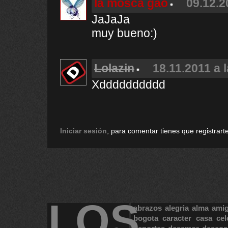
la mosca gao
09.12.2
JaJaJa
muy bueno:)
Lolazin
18.11.2011 a 
Xdddddddddd
Iniciar sesión
, para comentar tienes que registrarte
LOS
abrazos
alegria
alma
ami
bogota
caracter
casa
cel