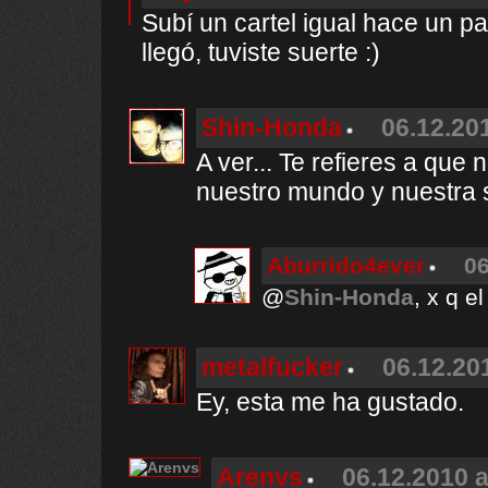
Subí un cartel igual hace un p
llegó, tuviste suerte :)
Shin-Honda
06.12.201
A ver... Te refieres a que
nuestro mundo y nuestra 
Aburrido4ever
06
@
Shin-Honda
, x q e
metalfucker
06.12.20
Ey, esta me ha gustado.
Arenvs
06.12.2010 a