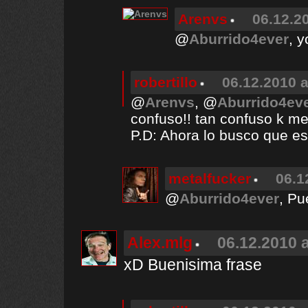
Arenvs
06.12.2
@
Aburrido4ever
, y
robertillo
06.12.2010 a
@
Arenvs
, @
Aburrido4ev
confuso!! tan confuso k m
P.D: Ahora lo busco que e
metalfucker
06.1
@
Aburrido4ever
, Pu
Alex.mlg
06.12.2010 a
xD Buenisima frase