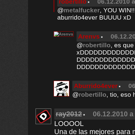
robertillo
06.12.2010 a
@
metalfucker
, YOU WIN!!!
aburrido4ever BUUUU xD
Arenvs
06.12.2
@
robertillo
, es que
xDDDDDDDDDDDD
DDDDDDDDDDDD
DDDDDDDDDDDD
Aburrido4ever
06
@
robertillo
, tio, eso
ray2012
06.12.2010 a
LOOOOL
Una de las mejores para mi