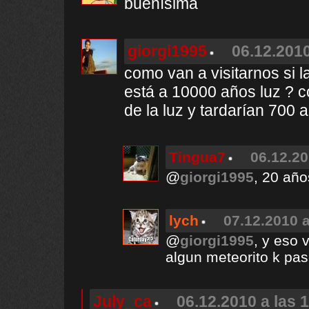
buenísima
giorgi1995
06.12.2010
como van a visitarnos si l
está a 10000 años luz ? co
de la luz y tardarían 700 
Tingua7
06.12.20
@
giorgi1995
, 20 año
lych
07.12.2010 a
@
giorgi1995
, y eso 
algun meteorito k pas
July_ca
06.12.2010 a las 