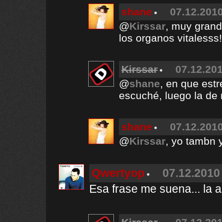
shane
07.12.2010
@
Kirssar
, muy grand
los organos vitalesss!
Kirssar
07.12.201
@
shane
, en que estr
escuché, luego la de
shane
07.12.2010
@
Kirssar
, yo tambn 
Qwertyop
07.12.2010 
Esa frase me suena... la 