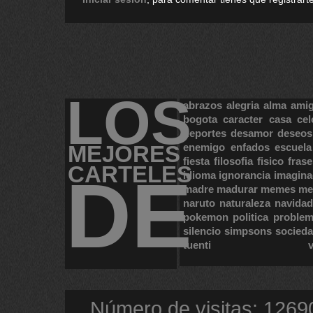
LOS
abrazos
alegria
alma
ami
bogota
caracter
casa
cel
deportes
desamor
deseos
MEJORES
enemigo
enfados
escuela
fiesta
filosofia
fisico
frase
CARTELES
DE
idioma
ignorancia
imagina
madre
madurar
memes
me
naruto
naturaleza
navidad
pokemon
politica
proble
silencio
simpsons
socied
tuenti
Número de visitas: 1269