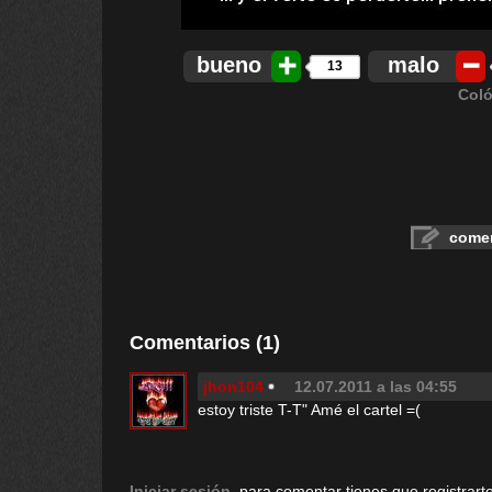
bueno
malo
13
Coló
comen
Comentarios (1)
jhon104
12.07.2011 a las 04:55
estoy triste T-T" Amé el cartel =(
Iniciar sesión
, para comentar tienes que registrarte