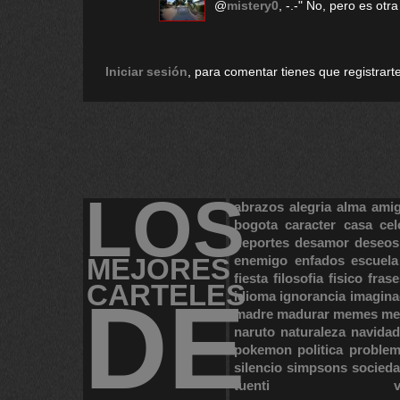
@
mistery0
, -.-" No, pero es ot
Iniciar sesión
, para comentar tienes que registrarte
LOS
abrazos
alegria
alma
ami
bogota
caracter
casa
cel
deportes
desamor
deseos
MEJORES
enemigo
enfados
escuela
fiesta
filosofia
fisico
frase
CARTELES
DE
idioma
ignorancia
imagina
madre
madurar
memes
me
naruto
naturaleza
navidad
pokemon
politica
proble
silencio
simpsons
socied
tuenti