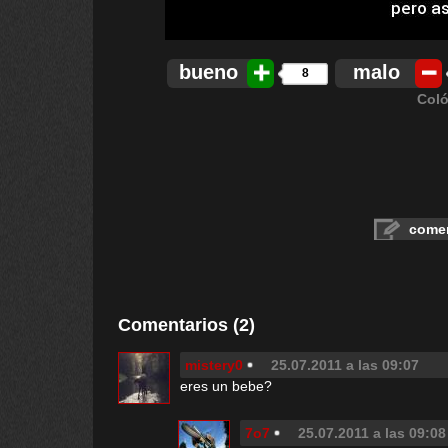
bueno
malo
8
Coló
comen
Comentarios (2)
mistery0
25.07.2011 a las 09:07
eres un bebe?
7o7
25.07.2011 a las 09:08