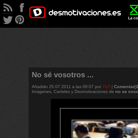
La co
No sé vosotros ...
Añadido
25.07.2011 a las 09:07
por
7o7
|
Comentar(2
Imágenes, Carteles y Desmotivaciones de
no
se
voso