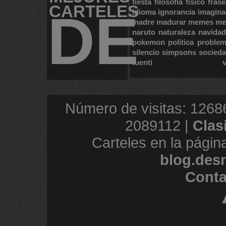
fiesta
filosofia
fisico
frase
CARTELES
DE
idioma
ignorancia
imagina
madre
madurar
memes
me
naruto
naturaleza
navidad
pokemon
politica
proble
silencio
simpsons
socied
tuenti
Número de visitas: 1268
2089112 |
Clas
Carteles en la págin
blog.des
Conta