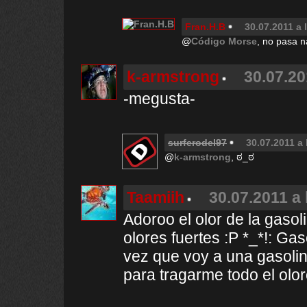
Fran.H.B
30.07.2011 a 
@
Código Morse
, no pasa 
k-armstrong
30.07.20
-megusta-
surferodel97
30.07.2011 a 
@
k-armstrong
, ಠ_ಠ
Taamiih
30.07.2011 a 
Adoroo el olor de la gasol
olores fuertes :P *_*!: Gas
vez que voy a una gasolin
para tragarme todo el olorc