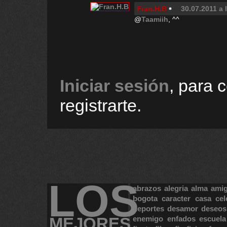
Fran.H.B
30.07.2011 a 
@
Taamiih
, ^^
Iniciar sesión
, para 
registrarte.
LOS
abrazos
alegria
alma
ami
bogota
caracter
casa
cel
deportes
desamor
deseos
MEJORES
enemigo
enfados
escuela