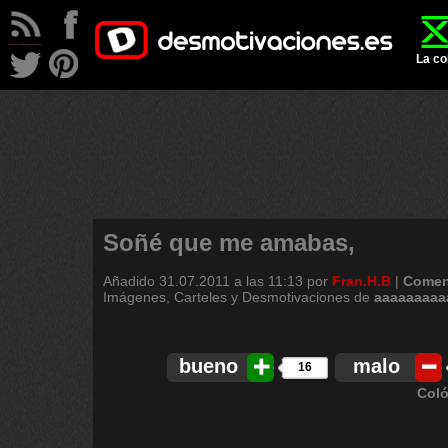
La co
Soñé que me amabas,
Añadido
31.07.2011 a las 11:13
por
Fran.H.B
|
Comen
Imágenes, Carteles y Desmotivaciones de
aaaaaaaaa
bueno
malo
16
Coló