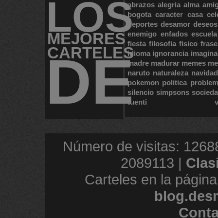
LOS
abrazos
alegria
alma
ami
bogota
caracter
casa
cel
deportes
desamor
deseos
MEJORES
enemigo
enfados
escuela
fiesta
filosofia
fisico
frase
CARTELES
DE
idioma
ignorancia
imagina
madre
madurar
memes
me
naruto
naturaleza
navidad
pokemon
politica
proble
silencio
simpsons
socied
tuenti
Número de visitas: 1268
2089113 |
Clas
Carteles en la página
blog.des
Conta