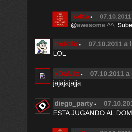
YaiCa
07.10.2011
@
awesome ^^
, Sube
trofollo
07.10.2011 a 
LOL
xDaNiix
07.10.2011 a 
jajajajajja
diego_party
07.10.20
ESTA JUGANDO AL DOM