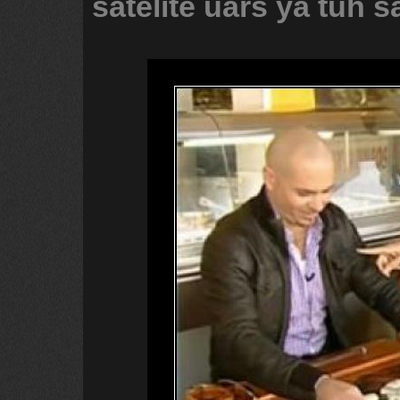
satelite
uars
ya
tuh
s