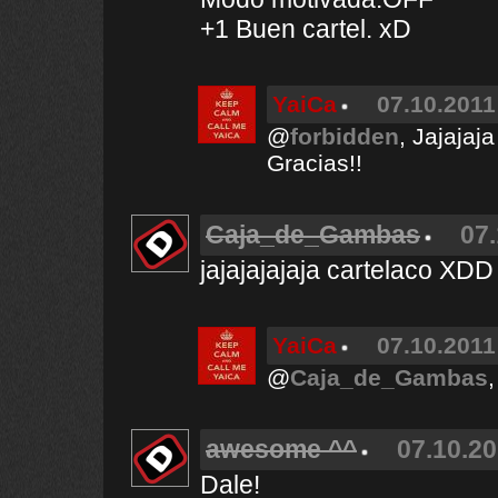
+1 Buen cartel. xD
YaiCa
07.10.2011
@
forbidden
, Jajajaj
Gracias!!
Caja_de_Gambas
07.
jajajajajaja cartelaco XDD
YaiCa
07.10.2011
@
Caja_de_Gambas
awesome ^^
07.10.20
Dale!