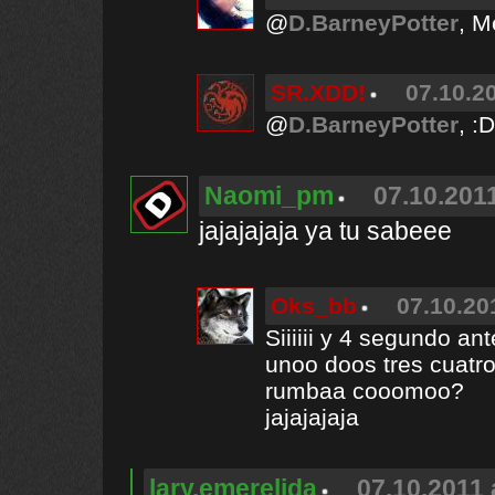
@
D.BarneyPotter
, M
SR.XDD!
07.10.20
@
D.BarneyPotter
, 
Naomi_pm
07.10.2011
jajajajaja ya tu sabeee
Oks_bb
07.10.20
Siiiiii y 4 segundo an
unoo doos tres cuatro
rumbaa cooomoo?
jajajajaja
lary.emerelida
07.10.2011 