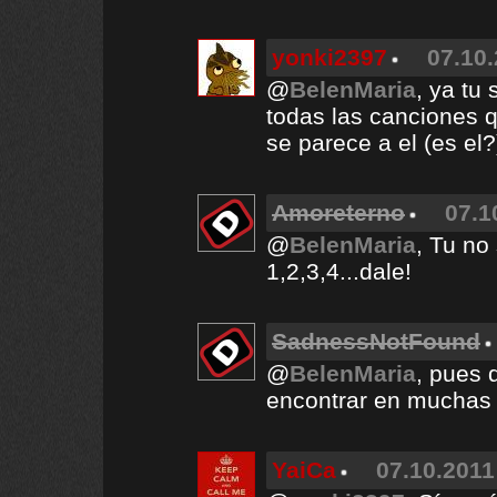
yonki2397
07.10.
@
BelenMaria
, ya tu
todas las canciones q
se parece a el (es el?
Amoreterno
07.1
@
BelenMaria
, Tu no
1,2,3,4...dale!
SadnessNotFound
@
BelenMaria
, pues 
encontrar en muchas
YaiCa
07.10.2011