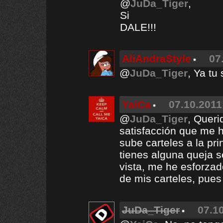
@
JuDa_Tiger
,
Si
DALE!!!
AliAndraStyle
07
@
JuDa_Tiger
, Ya tu
YaiCa
07.10.2011
@
JuDa_Tiger
, Queri
satisfacción que me 
sube carteles a la pri
tienes alguna queja s
vista, me he esforza
de mis carteles, pues
JuDa_Tiger
07.10