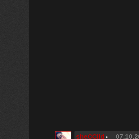
sheCCiid
07.10.2