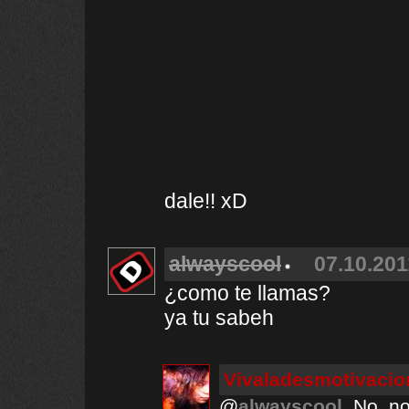
dale!! xD
alwayscool
07.10.201
¿como te llamas?
ya tu sabeh
Vivaladesmotivacio
@
alwayscool
, No, no