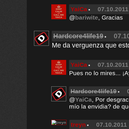
YaiCa
07.10.2011
@
bariwite
, Gracias
Hardcore4life19
07.1
Me da verguenza que estoe
YaiCa
07.10.2011
Pues no lo mires... ¡A
Hardcore4life19
@
YaiCa
, Por desgrac
mío la envidia? de q
treyn
07.10.2011 