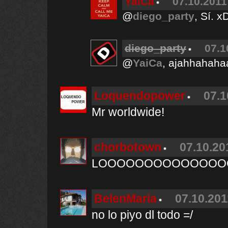
YaiCa
07.10.2011
@
diego_party
, Sí. x
diego_party
07.1
@
YaiCa
, ajahhahah
Loquendopower
07.1
Mr worldwide!
chorbotown
07.10.20
LOOOOOOOOOOOOOO
BelenMaria
07.10.201
no lo piyo dl todo =/