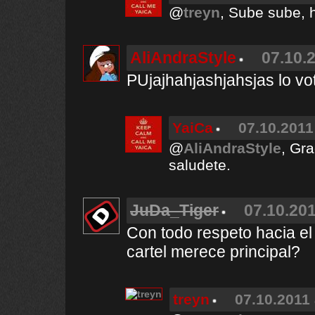
@
treyn
, Sube sube, h
AliAndraStyle
07.10.2
PUjajhahjashjahsjas lo vot
YaiCa
07.10.2011
@
AliAndraStyle
, Gra
saludete.
JuDa_Tiger
07.10.201
Con todo respeto hacia el 
cartel merece principal?
treyn
07.10.2011 