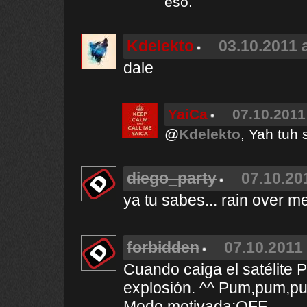
eso.
Kdelekto
03.10.2011 
dale
YaiCa
07.10.2011
@
Kdelekto
, Yah tuh 
diego_party
07.10.20
ya tu sabes... rain over me!
forbidden
07.10.2011 
Cuando caiga el satélite Pi
explosión. ^^ Pum,pum,pum
Modo motivada:OFF