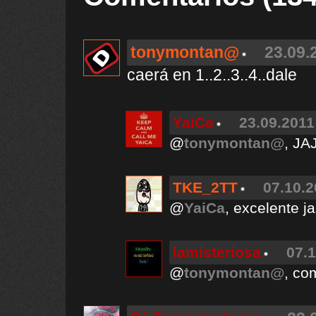
tonymontan@
23.09.
caerá en 1..2..3..4..dale
YaiCa
23.09.2011
@
tonymontan@
, J
TKE_2TT
07.10.2
@
YaiCa
, excelente ja
lamisteriosa
07.1
@
tonymontan@
, co