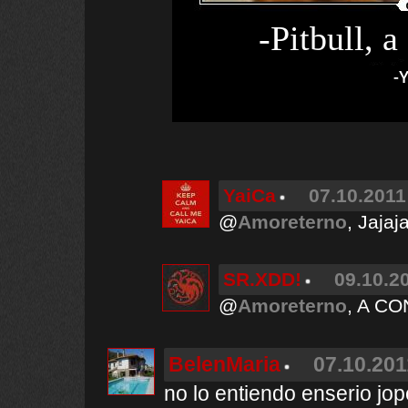
-Pitbull, 
-Y
YaiCa
07.10.2011
@
Amoreterno
, Jajaj
SR.XDD!
09.10.20
@
Amoreterno
, A C
BelenMaria
07.10.201
no lo entiendo enserio jop