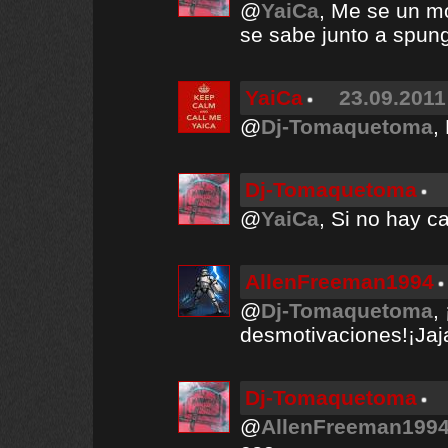
@
YaiCa
, Me se un mo
se sabe junto a spun
YaiCa
23.09.2011
@
Dj-Tomaquetoma
,
Dj-Tomaquetoma
@
YaiCa
, Si no hay c
AllenFreeman1994
@
Dj-Tomaquetoma
,
desmotivaciones!¡Jaja
Dj-Tomaquetoma
@
AllenFreeman199