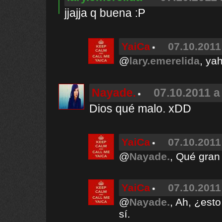
jjajja q buena :P
YaiCa
07.10.2011
@
lary.emerelida
, ya
Nayade.
07.10.2011 a
Dios qué malo. xDD
YaiCa
07.10.2011
@
Nayade.
, Qué gran
YaiCa
07.10.2011
@
Nayade.
, Ah, ¿est
sí.