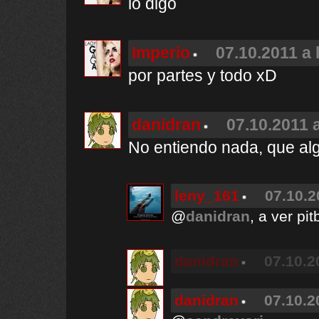
lo digo
Imperio
07.10.2011 a 
por partes y todo xD
danidran
07.10.2011 a
No entiendo nada, que alg
leny_161
07.10.2
@
danidran
, a ver pi
danidran
07.10.2
danidran
07.10.2