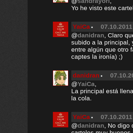
@
sandrayori
,
Yo he visto este carte
YaiCa
07.10.2011
@
danidran
, Claro qu
subido a la principal
entre algún que otro 
captes la ironía) ;)
danidran
07.10.2
@
YaiCa
,
La principal está lle
la cola.
YaiCa
07.10.2011
@
danidran
, No digo 
carteles muy buenos, 