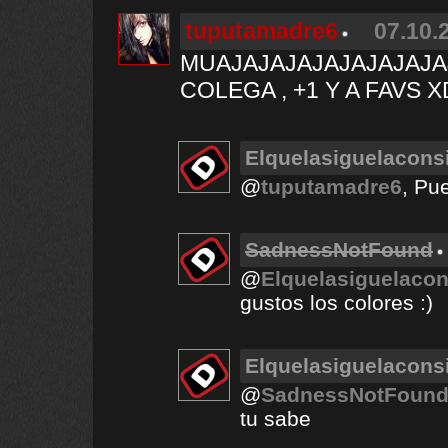
tuputamadre6
07.10.
MUAJAJAJAJAJAJAJAJA
COLEGA , +1 Y A FAVS X
Elquelasiguelacons
@
tuputamadre6
, Pu
SadnessNotFound
@
Elquelasiguelaco
gustos los colores :)
Elquelasiguelacons
@
SadnessNotFoun
tu sabe