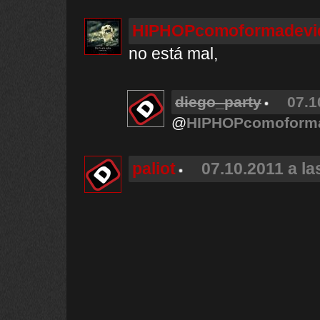
HIPHOPcomoformadevi
no está mal,
diego_party
07.1
@
HIPHOPcomoform
paliot
07.10.2011 a la