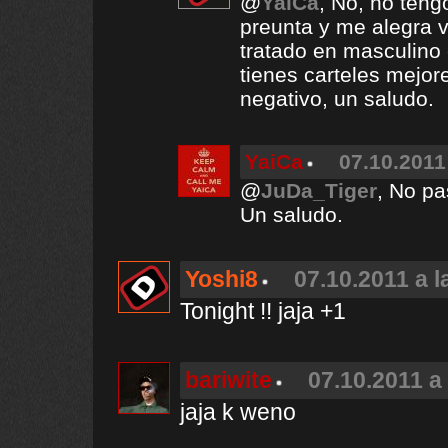
@
YaiCa
, No, no ten
preunta y me alegra 
tratado en masculino
tienes carteles mejor
negativo, un saludo.
YaiCa
07.10.2011
@
JuDa_Tiger
, No pa
Un saludo.
Yoshi8
07.10.2011 a l
Tonight !! jaja +1
bariwite
07.10.2011 a
jaja k weno