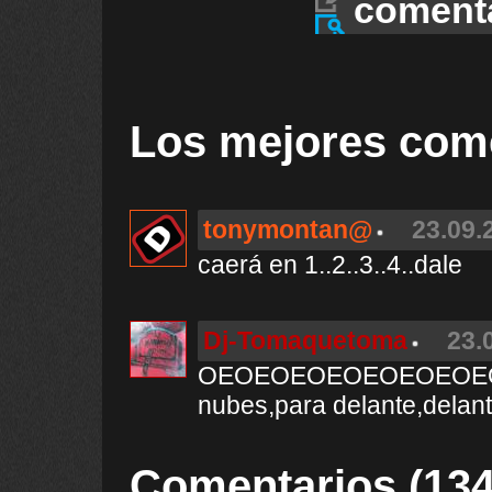
coment
Los mejores com
tonymontan@
23.09.
caerá en 1..2..3..4..dale
Dj-Tomaquetoma
23.
OEOEOEOEOEOEOEOEOEO
nubes,para delante,delant
Comentarios (134