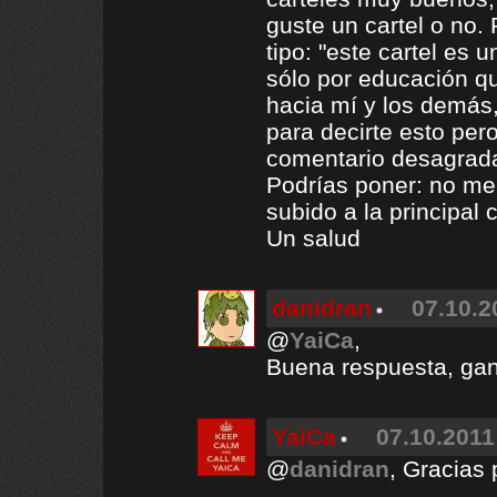
guste un cartel o no.
tipo: "este cartel es 
sólo por educación qu
hacia mí y los demás,
para decirte esto per
comentario desagrada
Podrías poner: no me 
subido a la principal
Un salud
danidran
07.10.2
@
YaiCa
,
Buena respuesta, gana
YaiCa
07.10.2011
@
danidran
, Gracias