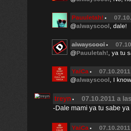
Pauuletah!
07.10
@
alwayscool
, dale!
alwayscool
07.10
@
Pauuletah!
, ya tu 
YaiCa
07.10.2011
@
alwayscool
, I kno
treyn
07.10.2011 a la
-Dale mami ya tu sabe ya 
YaiCa
07.10.2011