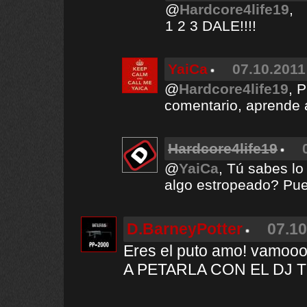
@
Hardcore4life19
,
1 2 3 DALE!!!!
YaiCa
07.10.2011
@
Hardcore4life19
, 
comentario, aprende a
Hardcore4life19
@
YaiCa
, Tú sabes lo
algo estropeado? Pue
D.BarneyPotter
07.10
Eres el puto amo! vamo
A PETARLA CON EL DJ 