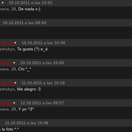
g
10.10.2011 a las 10:51
oana_28
, De nada x-)
10.10.2011 a las 08:04
ana_28
10.10.2011 a las 10:49
arkskyx
, Te gusta (?) e_é
rkskyx
10.10.2011 a las 16:05
oana_28
, Chi *_*
ana_28
11.10.2011 a las 10:16
arkskyx
, Me alegro :3
rkskyx
12.10.2011 a las 09:27
oana_28
, Y yo ^3^
11.10.2011 a las 15:48
la foto *.*