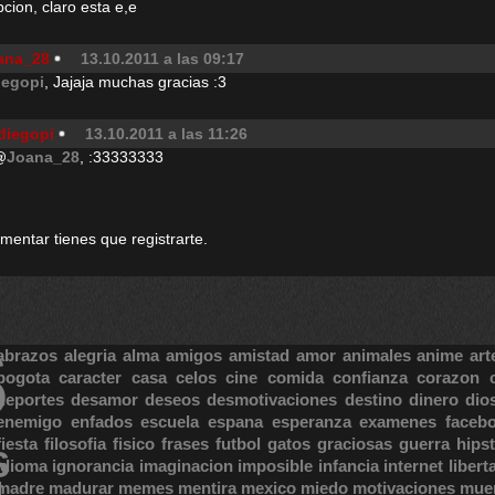
pcion, claro esta e,e
ana_28
13.10.2011 a las 09:17
iegopi
, Jajaja muchas gracias :3
diegopi
13.10.2011 a las 11:26
@
Joana_28
, :33333333
omentar tienes que registrarte.
S
abrazos
alegria
alma
amigos
amistad
amor
animales
anime
art
bogota
caracter
casa
celos
cine
comida
confianza
corazon
deportes
desamor
deseos
desmotivaciones
destino
dinero
dio
enemigo
enfados
escuela
espana
esperanza
examenes
faceb
fiesta
filosofia
fisico
frases
futbol
gatos
graciosas
guerra
hipst
S
idioma
ignorancia
imaginacion
imposible
infancia
internet
libert
madre
madurar
memes
mentira
mexico
miedo
motivaciones
mue