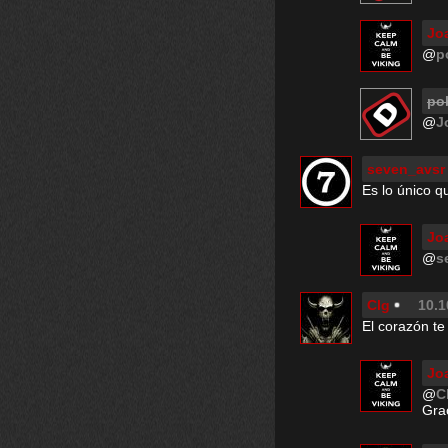
Jo
@
p
po
@
J
seven_avsr
Es lo único 
Jo
@
s
Clg
10.1
El corazón te
Jo
@
C
Gra