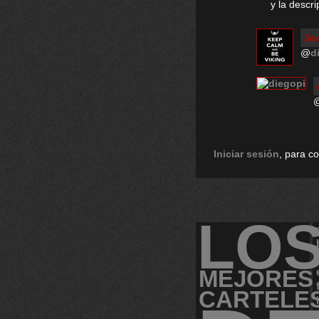
y la descri
Jo
@
d
Iniciar sesión
, para c
LO
MEJORES
CARTELE