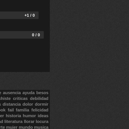
+1 / 0
0 / 0
e
ausencia
ayuda
besos
chiste
criticas
debilidad
s
distancia
dolor
dormir
ook
fail
familia
felicidad
er
historia
humor
ideas
ad
literatura
llorar
locura
rte
mujer
mundo
musica