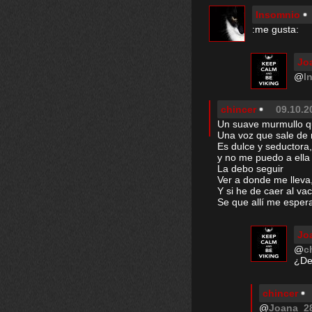
Insomnio
:me gusta:
Jo
@
I
chincer
09.10.2
Un suave murmullo q
Una voz que sale de 
Es dulce y seductora,
y no me puedo a ella r
La debo seguir
Ver a donde me lleva
Y si he de caer al vac
Se que allí me esper
Jo
@
c
¿De
chincer
@
Joana_2