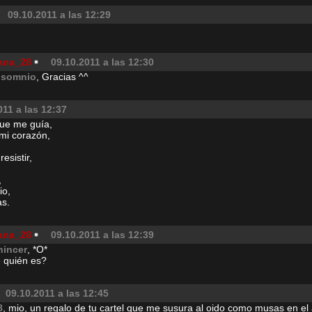
09.10.2011 a las 12:29
ana_28
09.10.2011 a las 12:30
nsomnio
, Gracias ^^
011 a las 12:37
ue me guía,
mi corazón,
esistir,
,
io,
as.
ana_28
09.10.2011 a las 12:39
hincer
, *O*
 quién es?
09.10.2011 a las 12:45
8
, mio, un regalo de tu cartel que me susura al oido como musas en el 