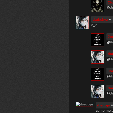
Cl
@
J
darkskyx
o_o
Jo
@
d
da
@
J
Jo
@
d
da
@
J
diegopi
como mola 