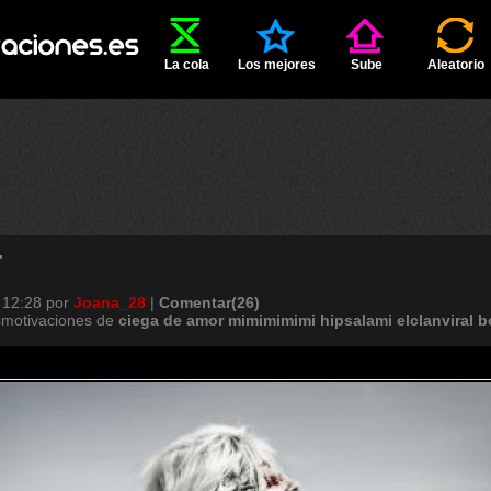
La cola
Los mejores
Sube
Aleatorio
r
 12:28
por
Joana_28
|
Comentar(26)
smotivaciones de
ciega
de
amor
mimimimimi
hipsalami
elclanviral
b