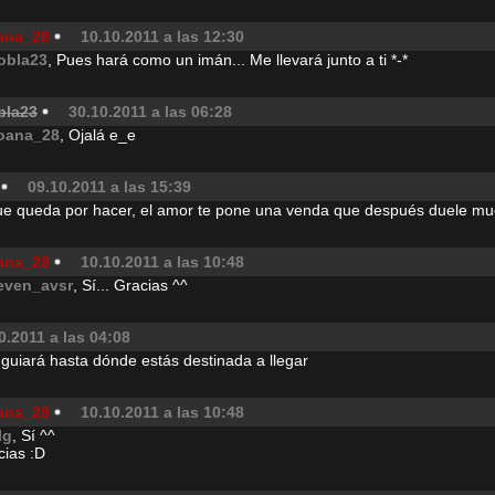
ana_28
10.10.2011 a las 12:30
obla23
, Pues hará como un imán... Me llevará junto a ti *-*
bla23
30.10.2011 a las 06:28
oana_28
, Ojalá e_e
09.10.2011 a las 15:39
que queda por hacer, el amor te pone una venda que después duele mu
ana_28
10.10.2011 a las 10:48
even_avsr
, Sí... Gracias ^^
0.2011 a las 04:08
 guiará hasta dónde estás destinada a llegar
ana_28
10.10.2011 a las 10:48
lg
, Sí ^^
cias :D