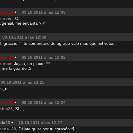
ana_28
09.10.2011 a las 12:49
hincer
, :O
á genial, me encanta >.<
09.10.2011 a las 12:58
8
, gracias ^^ tu comentario de agrado vale mas que mil votos
ana_28
09.10.2011 a las 13:02
hincer
, Jajaja, un placer ^^
o me lo guardo :3
09.10.2011 a las 13:23
 e_e
ana_28
09.10.2011 a las 13:24
obla23
, Sí ;-;
bla23
10.10.2011 a las 12:17
oana_28
, Déjate guiar por tu corasón :$