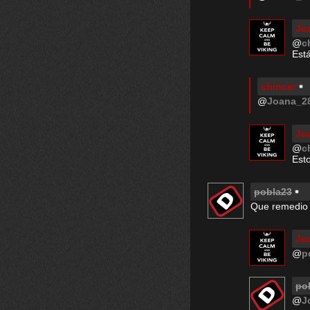
Jo
@
c
Est
chincer
@
Joana_2
Jo
@
c
Est
pobla23
Que remedio
Jo
@
p
po
@
J