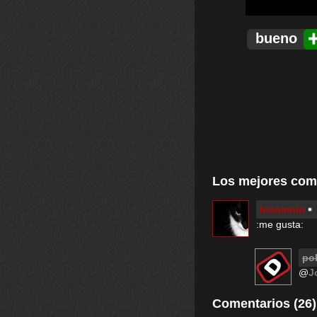
bueno
Los mejores com
Insomnio
:me gusta:
po
@
J
Comentarios (26)