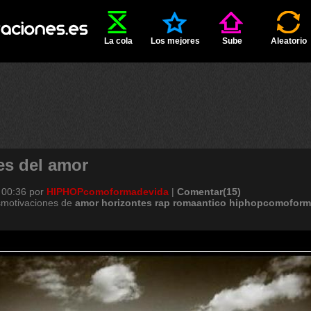
La cola
Los mejores
Sube
Aleatorio
es del amor
 00:36
por
HIPHOPcomoformadevida
|
Comentar(15)
smotivaciones de
amor
horizontes
rap
romaantico
hiphopcomoform