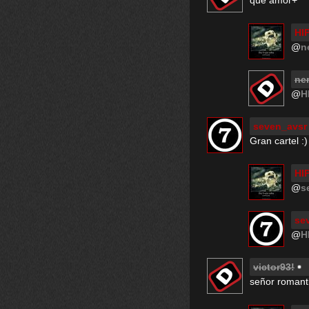
que amor+
HI
@
n
ne
@
H
seven_avsr
Gran cartel :)
HI
@
s
se
@
H
victor93!
señor romant