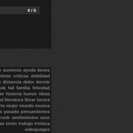
0 / 0
e
ausencia
ayuda
besos
chiste
criticas
debilidad
s
distancia
dolor
dormir
ook
fail
familia
felicidad
er
historia
humor
ideas
ad
literatura
llorar
locura
rte
mujer
mundo
musica
s
pasado
pensamientos
rock
sentimientos
sexo
tas
tonto
trabajo
tristeza
videojuegos