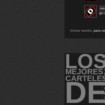
me
@
H
Iniciar sesión
, para c
LO
MEJORES
CARTELE
D