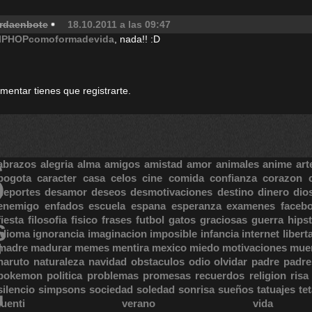
rdaenbote
18.10.2011 a las 09:47
IPHOPcomoformadevida
, nada!! :D
omentar tienes que registrarte.
S
abrazos
alegria
alma
amigos
amistad
amor
animales
anime
art
bogota
caracter
casa
celos
cine
comida
confianza
corazon
deportes
desamor
deseos
desmotivaciones
destino
dinero
dio
enemigo
enfados
escuela
espana
esperanza
examenes
faceb
fiesta
filosofia
fisico
frases
futbol
gatos
graciosas
guerra
hipst
S
E
idioma
ignorancia
imaginacion
imposible
infancia
internet
libert
madre
madurar
memes
mentira
mexico
miedo
motivaciones
mue
naruto
naturaleza
navidad
obstaculos
odio
olvidar
padre
padre
pokemon
politica
problemas
promesas
recuerdos
religion
risa
silencio
simpsons
sociedad
soledad
sonrisa
sueños
tatuajes
te
tuenti
verano
vida