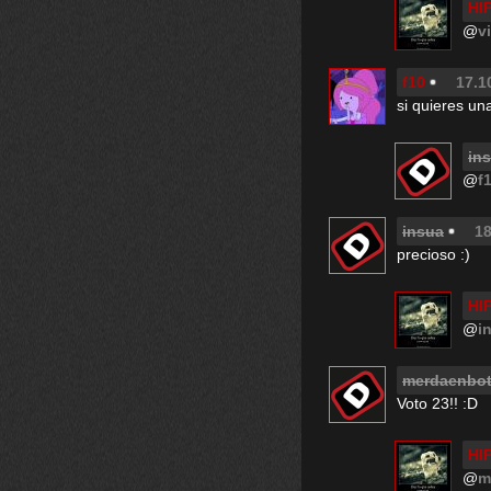
HI
@
v
f10
17.1
si quieres un
in
@
f
insua
18
precioso :)
HI
@
i
merdaenbo
Voto 23!! :D
HI
@
m