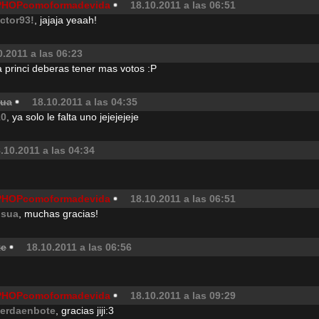
PHOPcomoformadevida
18.10.2011 a las 06:51
ictor93!
, jajaja yeaah!
0.2011 a las 06:23
a princi deberas tener mas votos :P
sua
18.10.2011 a las 04:35
10
, ya solo le falta uno jejejejeje
.10.2011 a las 04:34
PHOPcomoformadevida
18.10.2011 a las 06:51
nsua
, muchas gracias!
te
18.10.2011 a las 06:56
PHOPcomoformadevida
18.10.2011 a las 09:29
erdaenbote
, gracias jiji:3