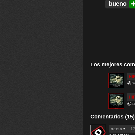
bueno
Los mejores com
HI
@
n
HI
@
s
Comentarios (15)
nersa
17