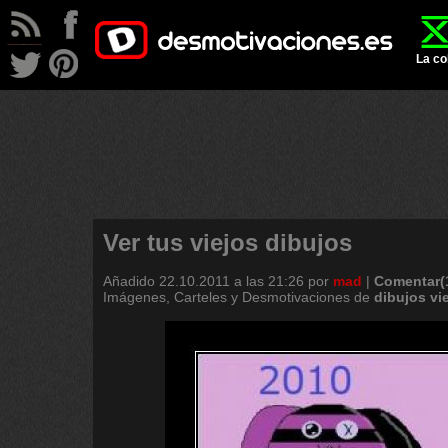
La co
Ver tus viejos dibujos
Añadido
22.10.2011 a las 21:26
por
mad
|
Comentar(
Imágenes, Carteles y Desmotivaciones de
dibujos
vi