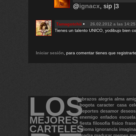
@
ignacx
, sip |3
Tamagotchii
26.02.2012 a las 14:25
Tienes un talento UNICO, yodibujo bien c
Iniciar sesión
, para comentar tienes que registrarte
LOS
abrazos
alegria
alma
ami
bogota
caracter
casa
cel
deportes
desamor
deseos
MEJORES
enemigo
enfados
escuela
fiesta
filosofia
fisico
frase
CARTELES
idioma
ignorancia
imagina
madre
madurar
memes
me