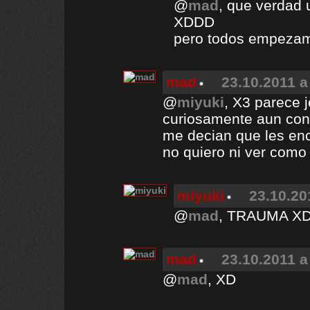
@
mad
, que verdad 
XDDD
pero todos empezamo
mad
23.10.2011 a
@
miyuki
, X3 parece j
curiosamente aun con
me decian que les enc
no quiero ni ver como
miyuki
23.10.20
@
mad
, TRAUMA X
mad
23.10.2011 a
@
mad
, XD