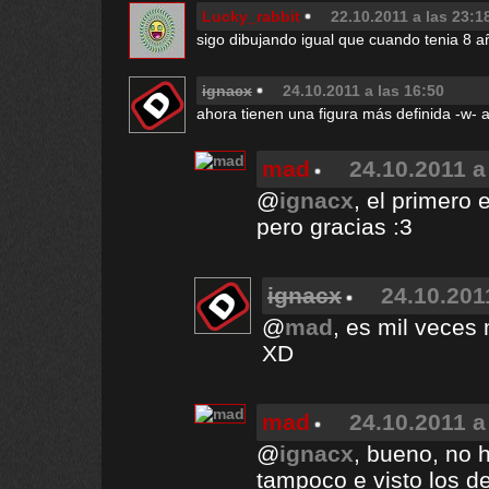
Lucky_rabbit
22.10.2011 a las 23:1
sigo dibujando igual que cuando tenia 8 a
ignacx
24.10.2011 a las 16:50
ahora tienen una figura más definida -w-
mad
24.10.2011 a
@
ignacx
, el primero e
pero gracias :3
ignacx
24.10.201
@
mad
, es mil veces
XD
mad
24.10.2011 a
@
ignacx
, bueno, no 
tampoco e visto los de