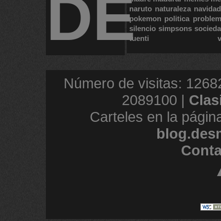
DE
naruto
naturaleza
navidad
pokemon
politica
proble
silencio
simpsons
socied
tuenti
Número de visitas: 1268
2089100 |
Clas
Carteles en la págin
blog.des
Conta