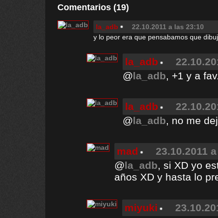
Comentarios (19)
la_adb
22.10.2011 a las 23:10
y lo peor era que pensabamos que dibu
la_adb
22.10.20
@
la_adb
, +1 y a fav
la_adb
22.10.20
@
la_adb
, no me dej
mad
23.10.2011 a
@
la_adb
, si XD yo es
años XD y hasta lo p
miyuki
23.10.20