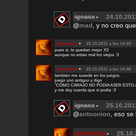
ignacx
24.10.201
@
mad
, y no creo que
antoonioo
25.10.2011 a las 14:45
pues si, te quedan mejor X3
aunque no estan mal los viejos :3
antoonioo
25.10.2011 a las 14:46
tambien me susede en los juegos,
juego uno antiguo y digo
"COMO CARAJO NO PODIA ASER ESTO ANT
y me doy cuenta que si podia :3
ignacx
25.10.201
@
antoonioo
, eso se
antoonioo
25.10.