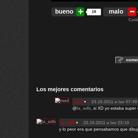
bueno
malo
19
Coló
comen
Los mejores comentarios
mad
23.10.2011 a las 07:49
@
la_adb
, si XD yo estaba super 
la_adb
22.10.2011 a las 23:10
y lo peor era que pensabamos que dibu