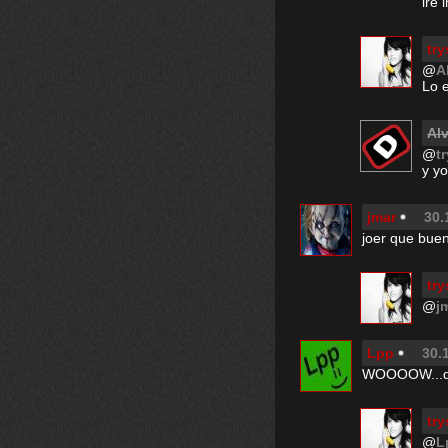
iré 
try
@
A
Lo 
Alv
@
t
y yo
jmar
30.
joer que buen
try
@
j
Lpp
30.
WOOOOW...qu
try
@
L