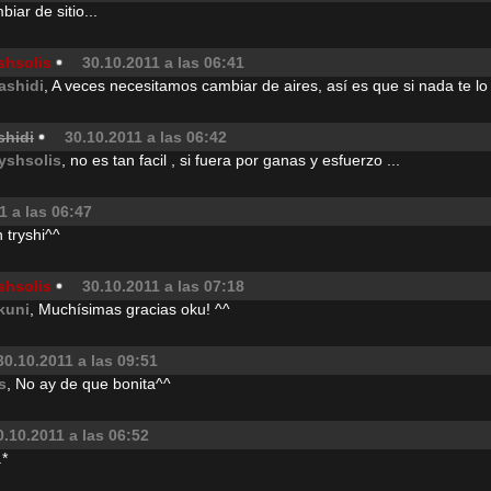
iar de sitio...
shsolis
30.10.2011 a las 06:41
ashidi
, A veces necesitamos cambiar de aires, así es que si nada te lo 
shidi
30.10.2011 a las 06:42
ryshsolis
, no es tan facil , si fuera por ganas y esfuerzo ...
1 a las 06:47
 tryshi^^
shsolis
30.10.2011 a las 07:18
kuni
, Muchísimas gracias oku! ^^
30.10.2011 a las 09:51
s
, No ay de que bonita^^
0.10.2011 a las 06:52
.*