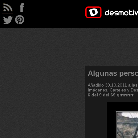
Algunas pers
Añadido
30.10.2011 a las
Imágenes, Carteles y De
6
del
9
del
69
grrrrrrrrr