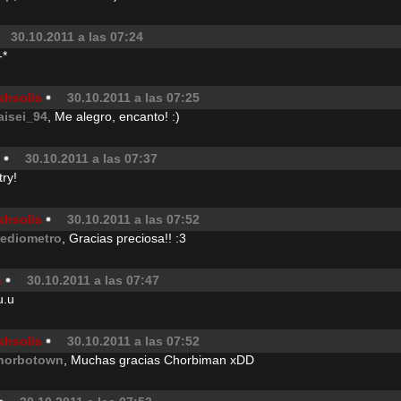
30.10.2011 a las 07:24
-*
shsolis
30.10.2011 a las 07:25
aisei_94
, Me alegro, encanto! :)
30.10.2011 a las 07:37
ry!
shsolis
30.10.2011 a las 07:52
ediometro
, Gracias preciosa!! :3
n
30.10.2011 a las 07:47
u.u
shsolis
30.10.2011 a las 07:52
horbotown
, Muchas gracias Chorbiman xDD