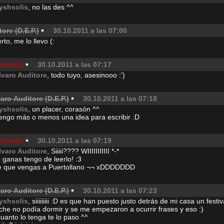
ryshsolis
, no las des ^^
ore (D.E.P.)
30.10.2011 a las 07:00
rto, me lo llevo (:
shsolis
30.10.2011 a las 07:17
lvaro Auditore
, todo tuyo, asesinooo :')
aro Auditore (D.E.P.)
30.10.2011 a las 07:18
ryshsolis
, un placer, corasón ^^
tengo más o menos una idea para escribir :D
shsolis
30.10.2011 a las 07:19
lvaro Auditore
, Siiiii???? WIIIIIIIIIII *-*
 ganas tengo de leerlo! :3
e que vengas a Puertollano ¬¬ xDDDDDDD
aro Auditore (D.E.P.)
30.10.2011 a las 07:23
ryshsolis
, siiiiiiiii :D es que han puesto justo detrás de mi casa un festi
che no podía dormir y se me empezaron a ocurrir frases y eso :)
uanto lo tenga te lo paso ^^