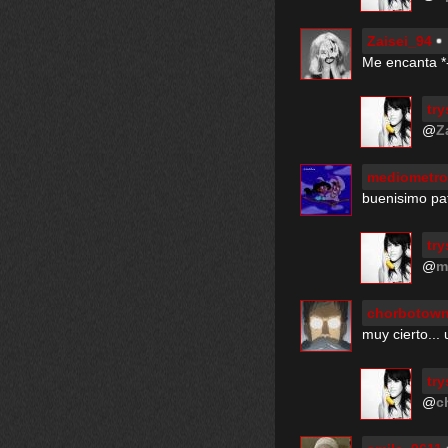
Zaisei_94
Me encanta *
try
@
Z
mediometro
buenisimo pat
try
@
m
chorbotow
muy cierto... 
try
@
c