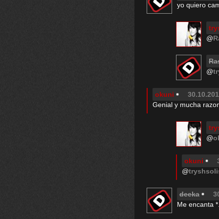
yo quiero camb
try
@
R
Ra
@
t
okuni
30.10.201
Genial y mucha razon
try
@
o
okuni
@
tryshsoli
deeka
3
Me encanta *