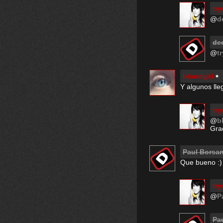
try
@
d
de
@
t
blondgirl
Y algunos lle
try
@
b
Grac
Paul Borsa
Que bueno :)
try
@
P
Pa