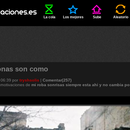
La cola
Los mejores
Sube
Aleatorio
onas son como
 06:39
por
tryshsolis
|
Comentar(257)
smotivaciones de
mi
roba
sonrisas
siempre
esta
ahi
y
no
cambia
po