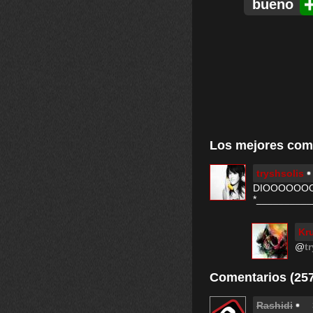
bueno
Los mejores com
tryshsolis
DIOOOOOOO
*_________
Kr
@
t
Comentarios (257
Rashidi