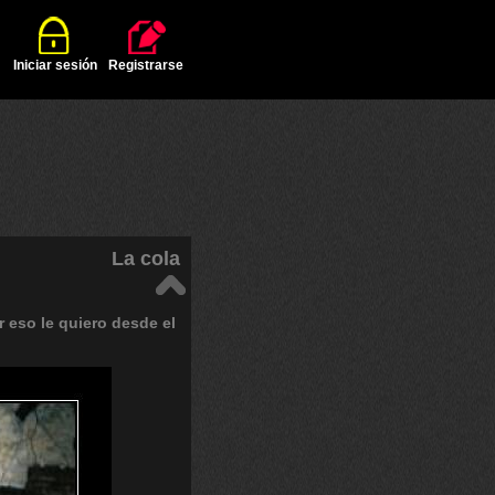
Iniciar sesión
Registrarse
La cola
r
eso
le
quiero
desde
el