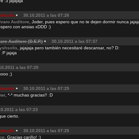
iré :3 jajajaja
shsolis
30.10.2011 a las 07:26
lvaro Auditore
, Joder, pues espero que no te dejen dormir nunca jajaja
espero con ansias xDDD :)
aro Auditore (D.E.P.)
30.10.2011 a las 07:37
ryshsolis
, jajajaja pero también necesitaré descansar, no? D:
 :P jajaja
10.2011 a las 07:20
ooo ;)
shsolis
30.10.2011 a las 07:25
mar
, *-* muchas gracias!! :D
10.2011 a las 07:23
e cierto.
shsolis
30.10.2011 a las 07:25
pp
, Gracias cariño! :)