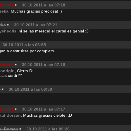
shsolis
30.10.2011 a las 07:18
eeka
, Muchas gracias preciosa! :)
eka
30.10.2011 a las 07:21
ryshsolis
, ni se las merece! el cartel es genial :3
30.10.2011 a las 06:55
gan a destruirse por completo.
shsolis
30.10.2011 a las 07:18
londgirl
, Cierto D:
ias cerdi ^^
n
30.10.2011 a las 06:58
shsolis
30.10.2011 a las 07:17
aul Borsan
, Muchas gracias cielote! :D
ul Borsan
30.10.2011 a las 09:26