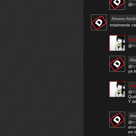
@
t
Alvaro Audit
totalmente cie
try
@
A
Alv
@
t
ya 
try
@
A
Qué
Y d
Alv
@
t
ano
en c