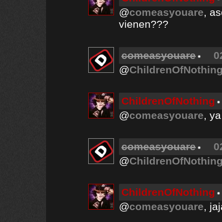
@
comeasyouare
, a
vienen???
comeasyouare
0
@
ChildrenOfNothin
ChildrenOfNothing
@
comeasyouare
, y
comeasyouare
0
@
ChildrenOfNothin
ChildrenOfNothing
@
comeasyouare
, ja