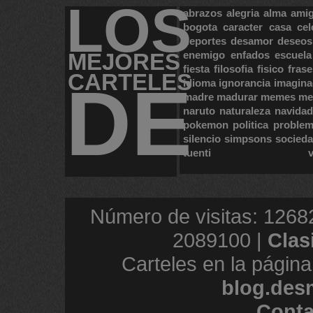
LOS
abrazos
alegria
alma
ami
bogota
caracter
casa
cel
deportes
desamor
deseos
MEJORES
enemigo
enfados
escuela
fiesta
filosofia
fisico
frase
CARTELES
DE
idioma
ignorancia
imagina
madre
madurar
memes
me
naruto
naturaleza
navidad
pokemon
politica
proble
silencio
simpsons
socied
tuenti
Número de visitas: 1268
2089100 |
Clas
Carteles en la página
blog.des
Conta