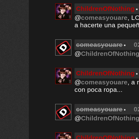
ChildrenOfNothing
@
comeasyouare
, L
a hacerte una pequeña
comeasyouare
0
@
ChildrenOfNothin
ChildrenOfNothing
@
comeasyouare
, a
con poca ropa...
comeasyouare
0
@
ChildrenOfNothin
ChildrenOfNothing