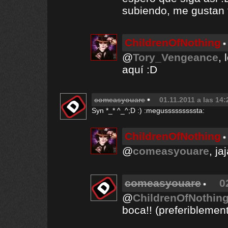
subiendo, me gustan t
ChildrenOfNothing
@
Tory_Vengeance
,
aquí :D
comeasyouare
01.11.2011 a las 14:
Syn *_* ^_^;D :) :megusssssssssta:
ChildrenOfNothing
@
comeasyouare
, ja
comeasyouare
0
@
ChildrenOfNothin
boca!! (preferiblemen