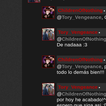
ChildrenOfNothing
@
Tory_Vengeance
,
Tory_Vengeance
@
ChildrenOfNothin
De nadaaa :3
ChildrenOfNothing
@
Tory_Vengeance
,
todo lo demás bien!!!
Tory_Vengeance
@
ChildrenOfNothin
por hoy he acabado!^
espero que siga asi :