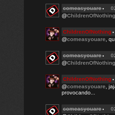
comeasyouare
0
@
ChildrenOfNothin
ChildrenOfNothing
@
comeasyouare
, q
comeasyouare
0
@
ChildrenOfNothin
ChildrenOfNothing
@
comeasyouare
, j
provocando...
comeasyouare
0