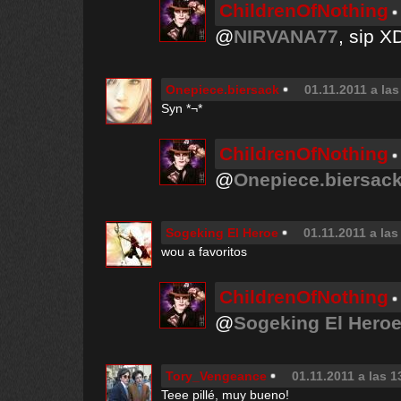
ChildrenOfNothing
@
NIRVANA77
, sip X
Onepiece.biersack
01.11.2011 a las
Syn *¬*
ChildrenOfNothing
@
Onepiece.biersac
Sogeking El Heroe
01.11.2011 a las
wou a favoritos
ChildrenOfNothing
@
Sogeking El Hero
Tory_Vengeance
01.11.2011 a las 1
Teee pillé, muy bueno!