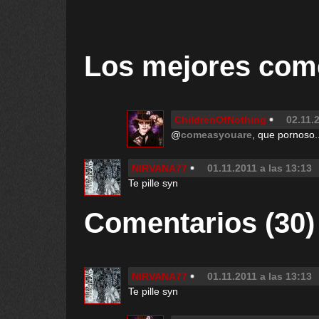
Los mejores com
ChildrenOfNothing
02.11.
@
comeasyouare
, que pornoso..
NIRVANA77
01.11.2011 a las 13:13
Te pille syn
Comentarios (30)
NIRVANA77
01.11.2011 a las 13:13
Te pille syn