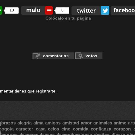
malo
13
0
Colócalo en tu página
comentarios
votos
omentar tienes que registrarte.
S
abrazos
alegria
alma
amigos
amistad
amor
animales
anime
art
bogota
caracter
casa
celos
cine
comida
confianza
corazon
deportes
desamor
deseos
desmotivaciones
destino
dinero
dio