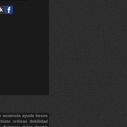
e
ausencia
ayuda
besos
chiste
criticas
debilidad
s
distancia
dolor
dormir