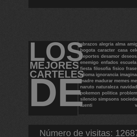
LOS
abrazos
alegria
alma
ami
bogota
caracter
casa
cel
deportes
desamor
deseos
MEJORES
enemigo
enfados
escuela
fiesta
filosofia
fisico
frase
CARTELES
DE
idioma
ignorancia
imagina
madre
madurar
memes
me
naruto
naturaleza
navidad
pokemon
politica
proble
silencio
simpsons
socied
tuenti
Número de visitas: 1268