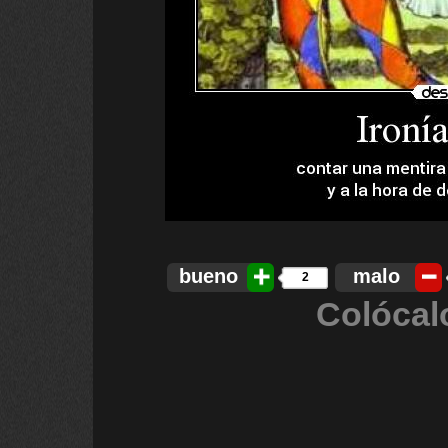
bueno
malo
2
Colócal