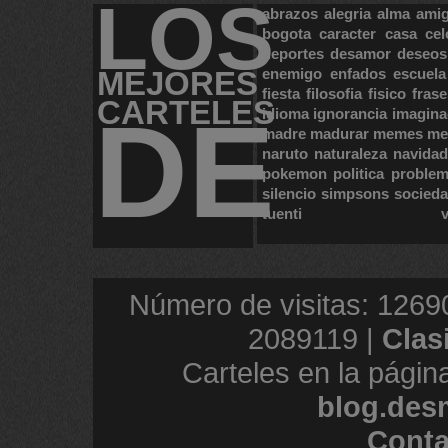
LOS
abrazos
alegria
alma
ami
bogota
caracter
casa
cel
deportes
desamor
deseos
MEJORES
enemigo
enfados
escuela
fiesta
filosofia
fisico
frase
CARTELES
DE
idioma
ignorancia
imagina
madre
madurar
memes
me
naruto
naturaleza
navidad
pokemon
politica
proble
silencio
simpsons
socied
tuenti
Número de visitas: 1269
2089119 |
Clas
Carteles en la págin
blog.des
Conta