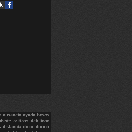
e
ausencia
ayuda
besos
chiste
criticas
debilidad
s
distancia
dolor
dormir