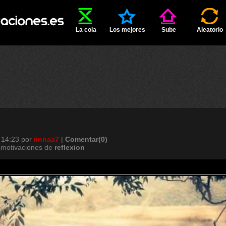
La cola
Los mejores
Sube
Aleatorio
 14:23
por
iinnaa7
|
Comentar(0)
smotivaciones de
reflexion