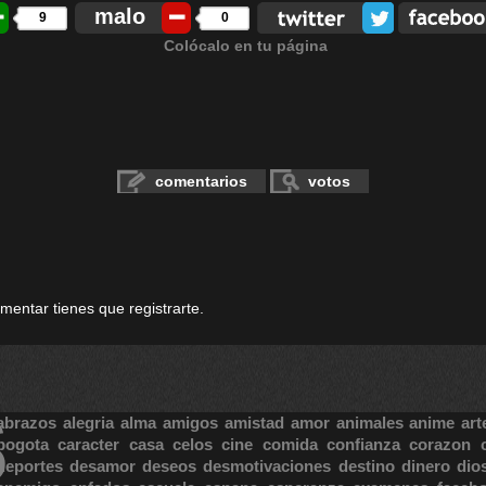
malo
9
0
Colócalo en tu página
comentarios
votos
omentar tienes que registrarte.
S
abrazos
alegria
alma
amigos
amistad
amor
animales
anime
art
bogota
caracter
casa
celos
cine
comida
confianza
corazon
deportes
desamor
deseos
desmotivaciones
destino
dinero
dio