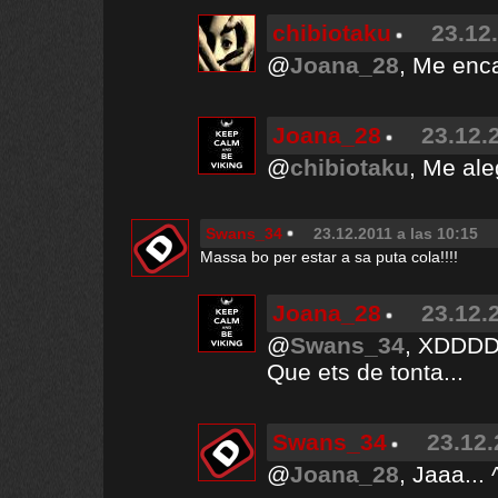
chibiotaku
23.12
@
Joana_28
, Me enc
Joana_28
23.12.
@
chibiotaku
, Me ale
Swans_34
23.12.2011 a las 10:15
Massa bo per estar a sa puta cola!!!!
Joana_28
23.12.
@
Swans_34
, XDDD
Que ets de tonta...
Swans_34
23.12.
@
Joana_28
, Jaaa...