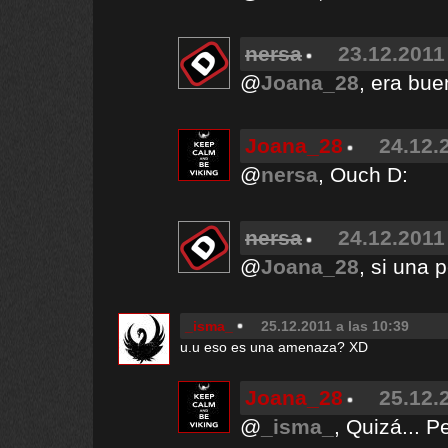
nersa
23.12.2011
@
Joana_28
, era bu
Joana_28
24.12.
@
nersa
, Ouch D:
nersa
24.12.2011
@
Joana_28
, si una 
_isma_
25.12.2011 a las 10:39
u.u eso es una amenaza? XD
Joana_28
25.12.
@
_isma_
, Quizá... P