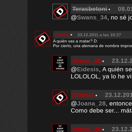
Terasbetoni
08.0
@
Swans_34
, no sé j
Eidesis
23.12.2011 a las 10:27
A quién vas a matar? D:
Por cierto, una alemana de nombre impro
Joana_28
23.12.
@
Eidesis
, A quién s
LOLOLOL, ya lo he vi
Eidesis
23.12.201
@
Joana_28
, entonc
Como debe ser... mát
Joana_28
23.12.