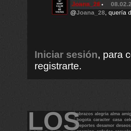
Joana_28
08.02.
@
Joana_28
, quería 
Iniciar sesión
, para 
registrarte.
LOS
abrazos
alegria
alma
ami
bogota
caracter
casa
cel
deportes
desamor
deseos