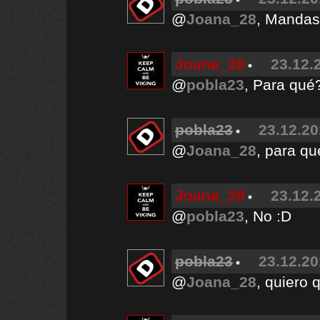
@
Joana_28
, Mandas
Joana_28
23.12.
@
pobla23
, Para qué
pobla23
23.12.20
@
Joana_28
, para qu
Joana_28
23.12.
@
pobla23
, No :D
pobla23
23.12.20
@
Joana_28
, quiero q