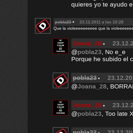
quieres yo te ayudo e
pobla23
23.12.2011 a las 10:28
Que la violeeeeeeeeee que la violeeeeee
Joana_28
23.12.
@
pobla23
, No e_e
Porque he subido el c
pobla23
23.12.20
@
Joana_28
, BORRA
Joana_28
23.12.
@
pobla23
, Too late 
pobla23
23.12.20