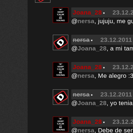
Joana_28
23.12.
@
nersa
, jujuju, me g
nersa
23.12.2011
@
Joana_28
, a mi ta
Joana_28
23.12.
@
nersa
, Me alegro :
nersa
23.12.2011
@
Joana_28
, yo teni
Joana_28
23.12.
@
nersa
, Debe de ser