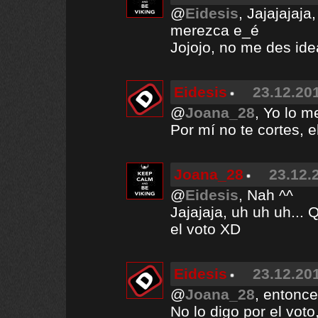
@
Eidesis
, Jajajajaja
merezca e_é
Jojojo, no me des ide
Eidesis
23.12.201
@
Joana_28
, Yo lo m
Por mí no te cortes, 
Joana_28
23.12.
@
Eidesis
, Nah ^^
Jajajaja, uh uh uh...
el voto XD
Eidesis
23.12.201
@
Joana_28
, entonc
No lo digo por el vot