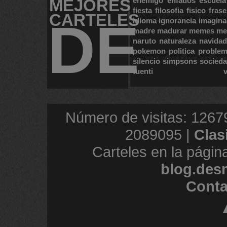
MEJORES
enemigo
enfados
escuela
fiesta
filosofia
fisico
frase
CARTELES
DE
idioma
ignorancia
imagina
madre
madurar
memes
me
naruto
naturaleza
navidad
pokemon
politica
proble
silencio
simpsons
socied
tuenti
Número de visitas: 1267
2089095 |
Clas
Carteles en la págin
blog.des
Conta