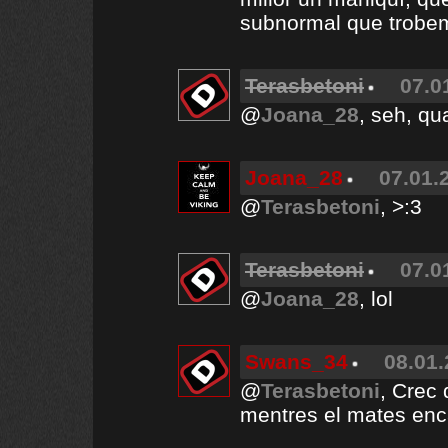
subnormal que trobem 
Terasbetoni
07.0
@
Joana_28
, seh, qu
Joana_28
07.01.
@
Terasbetoni
, >:3
Terasbetoni
07.0
@
Joana_28
, lol
Swans_34
08.01.
@
Terasbetoni
, Crec
mentres el mates enc