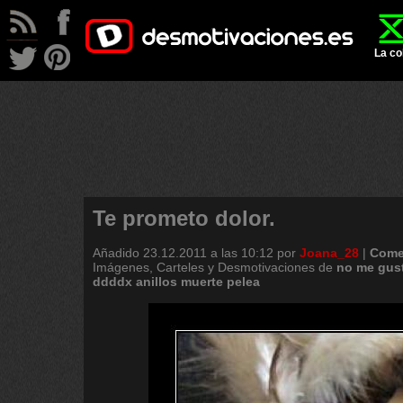
La co
Te prometo dolor.
Añadido
23.12.2011 a las 10:12
por
Joana_28
|
Come
Imágenes, Carteles y Desmotivaciones de
no
me
gus
ddddx
anillos
muerte
pelea