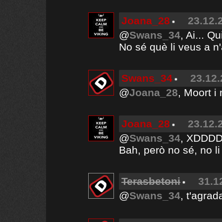
Joana_28
23.12.
@
Swans_34
, Ai... Q
No sé què li veus a n'
Swans_34
23.12.
@
Joana_28
, Moort 
Joana_28
23.12.
@
Swans_34
, XDDD
Bah, però no sé, no li 
Terasbetoni
31.1
@
Swans_34
, t'agra