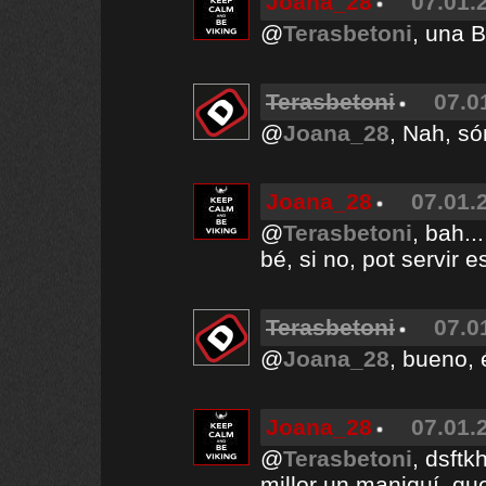
Joana_28
07.01.
@
Terasbetoni
, una B
Terasbetoni
07.0
@
Joana_28
, Nah, s
Joana_28
07.01.
@
Terasbetoni
, bah..
bé, si no, pot servir 
Terasbetoni
07.0
@
Joana_28
, bueno, 
Joana_28
07.01.
@
Terasbetoni
, dsftk
millor un maniquí, qu