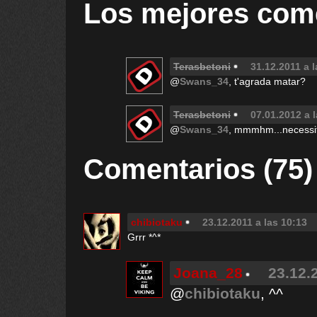
Los mejores com
Terasbetoni
31.12.2011 a 
@
Swans_34
, t'agrada matar?
Terasbetoni
07.01.2012 a 
@
Swans_34
, mmmhm...necessit
Comentarios (75)
chibiotaku
23.12.2011 a las 10:13
Grrr *^*
Joana_28
23.12.
@
chibiotaku
, ^^