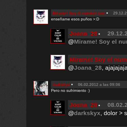
Mirame! Soy el number one
29.12.2
enseñame esos puños >:D
Joana_28
29.12.
@
Mirame! Soy el n
Mirame! Soy el num
@
Joana_28
, ajajajaja
darkskyx
06.02.2012 a las 09:06
Pero no sufrimiento :)
Joana_28
08.02.
@
darkskyx
, dolor > 