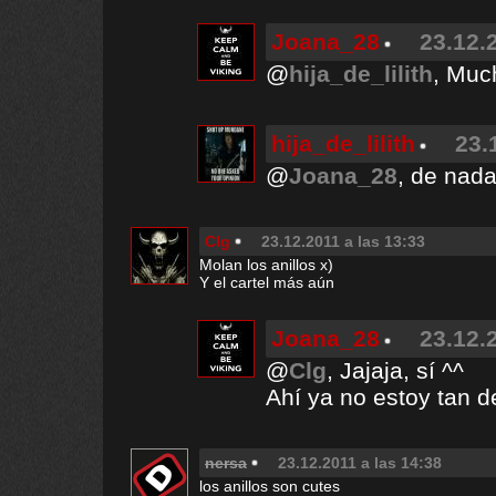
Joana_28
23.12.
@
hija_de_lilith
, Muc
hija_de_lilith
23.
@
Joana_28
, de nada
Clg
23.12.2011 a las 13:33
Molan los anillos x)
Y el cartel más aún
Joana_28
23.12.
@
Clg
, Jajaja, sí ^^
Ahí ya no estoy tan d
nersa
23.12.2011 a las 14:38
los anillos son cutes