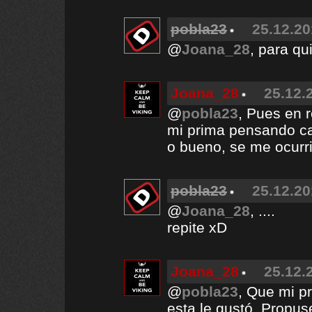
pobla23
25.12.20
@
Joana_28
, para qu
Joana_28
25.12.
@
pobla23
, Pues en r
mi prima pensando car
o bueno, se me ocurr
pobla23
25.12.20
@
Joana_28
, ....
repite xD
Joana_28
25.12.
@
pobla23
, Que mi p
esta le gustó. Propus