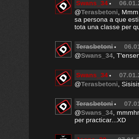
Swans_34
06.01.
@
Terasbetoni
, Mmm,
sa persona a que est
tota una classe per q
Terasbetoni
06.0
@
Swans_34
, T'ense
Swans_34
07.01.
@
Terasbetoni
, Sisisi
Terasbetoni
07.0
@
Swans_34
, mmmhm.
per practicar...XD