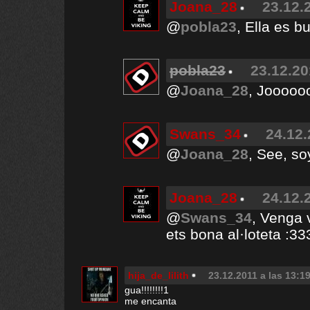
Joana_28
23.12.
@
pobla23
, Ella es b
pobla23
23.12.20
@
Joana_28
, Joooo
Swans_34
24.12.
@
Joana_28
, See, s
Joana_28
24.12.
@
Swans_34
, Venga 
ets bona al·loteta :33
hija_de_lilith
23.12.2011 a las 13:1
gua!!!!!!!!1
me encanta