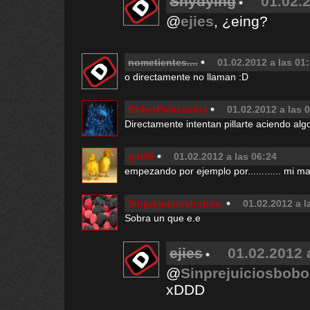
Shydying
01.02.2
@
ejies
, ¿eing?
nometientes....
01.02.2012 a las 01
o directamente no llaman :D
RoberPalazuelos
01.02.2012 a las 
Directamente intentan pillarte aciendo al
girl96
01.02.2012 a las 06:24
empezando por ejemplo por............ mi mad
Sinprejuiciosbobos.
01.02.2012 a l
Sobra un que e.e
ejies
01.02.2012 
@
Sinprejuiciosbobo
xDDD