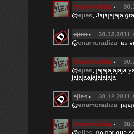
enamoradiza
30.
@
ejies
, Jajajajaja gr
ejies
30.12.2011 
@
enamoradiza
, es v
enamoradiza
30.
@
ejies
, jajajajajaja 
jajajaajajajajaja
ejies
30.12.2011 
@
enamoradiza
, jaja
enamoradiza
30.
@
ejies
, no por que s