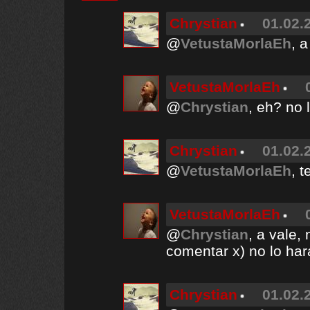
Chrystian
01.02.
@
VetustaMorlaEh
, 
VetustaMorlaEh
@
Chrystian
, eh? no l
Chrystian
01.02.
@
VetustaMorlaEh
, t
VetustaMorlaEh
@
Chrystian
, a vale,
comentar x) no lo ha
Chrystian
01.02.