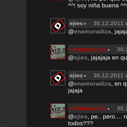
^^! soy niña buena ^^
ejies
30.12.2011 
@
enamoradiza
, jaj
enamoradiza
30.
@
ejies
, jajajaja en q
ejies
30.12.2011 
@
enamoradiza
, en 
jajaja
enamoradiza
30.
@
ejies
, pe.. pero....
todos???