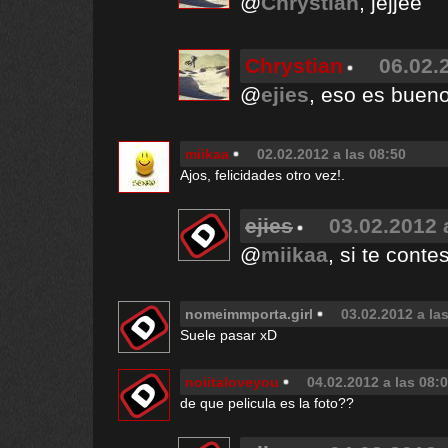
@
Chrystian
, jejjee
Chrystian
06.02.
@
ejies
, eso es buen
miikaa
02.02.2012 a las 08:50
Ajos, felicidades otro vez!.
ejies
03.02.2012 
@
miikaa
, si te cont
nomeimmporta.girl
03.02.2012 a la
Suele pasar xD
noiitaloveyou
04.02.2012 a las 08:
de que pelicula es la foto??