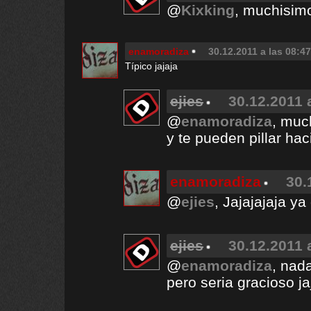
@
Kixking
, muchisimo
enamoradiza
30.12.2011 a las 08:47
Típico jajaja
ejies
30.12.2011 
@
enamoradiza
, muc
y te pueden pillar hac
enamoradiza
30.
@
ejies
, Jajajajaja y
ejies
30.12.2011 
@
enamoradiza
, nada
pero seria gracioso ja