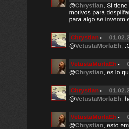
@
Chrystian
, Si tien
motivos para despilfa
para algo se invento e
Chrystian
01.02.
@
VetustaMorlaEh
, :
VetustaMorlaEh
@
Chrystian
, es lo q
Chrystian
01.02.
@
VetustaMorlaEh
, 
VetustaMorlaEh
@
Chrystian
, esto e