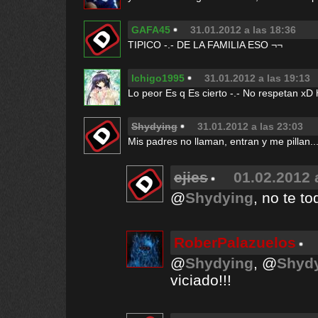
GAFA45
31.01.2012 a las 18:36
TIPICO -.- DE LA FAMILIA ESO ¬¬
Ichigo1995
31.01.2012 a las 19:13
Lo peor Es q Es cierto -.- No respetan xD
Shydying
31.01.2012 a las 23:03
Mis padres no llaman, entran y me pillan.
ejies
01.02.2012 
@
Shydying
, no te t
RoberPalazuelos
@
Shydying
, @
Shyd
viciado!!!