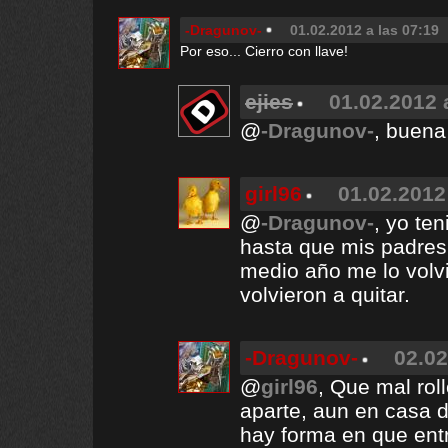
-Dragunov-
01.02.2012 a las 07:19
Por eso... Cierro con llave!
ejies
01.02.2012 
@
-Dragunov-
, buena
girl96
01.02.2012
@
-Dragunov-
, yo te
hasta que mis padres
medio año me lo volv
volvieron a quitar.
-Dragunov-
02.02
@
girl96
, Que mal rol
aparte, aun en casa 
hay forma en que entr