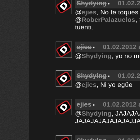
Shydying
01.02.2
@
ejies
, No te toques 
@
RoberPalazuelos
,
tuenti.
ejies
01.02.2012 
@
Shydying
, yo no m
Shydying
01.02.2
@
ejies
, Ni yo egüe
ejies
01.02.2012 
@
Shydying
, JAJAJ
JAJAJAJAJAJAJAJJ