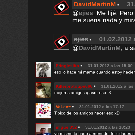
DavidMartinM
31
@
ejies
, Me fijé. Per
me suena nada y mira 
ejies
01.02.2012 
@
DavidMartinM
, a 
Pringlesiito
31.01.2012 a las 15:00
eso lo hace mi mama cuando estoy haci
Killerprototipe666
31.01.2012 a las
mejores amigos q aser eso :3
VaLen~
31.01.2012 a las 17:17
Tipico de los amigos hacer eso xD
miguel352
31.01.2012 a las 18:23
yo mismo lo hago a menudo, felicidades po