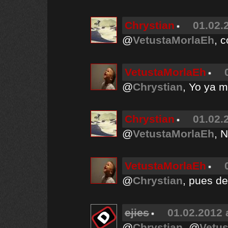
Chrystian
01.02.
@
VetustaMorlaEh
, 
VetustaMorlaEh
@
Chrystian
, Yo ya m
Chrystian
01.02.
@
VetustaMorlaEh
, 
VetustaMorlaEh
@
Chrystian
, pues de
ejies
01.02.2012 
@
Chrystian
, @
Vetu