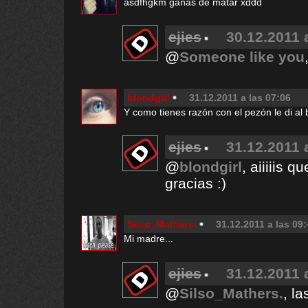
asdfhgkm ganas de matar xddd
ejies
30.12.2011 
@
Someone like you
blondgirl
31.12.2011 a las 07:06
Y como tienes razón con el pezón le di al 
ejies
31.12.2011 
@
blondgirl
, aiiiiis 
gracias :)
Silso_Mathers.
31.12.2011 a las 09
Mi madre...
ejies
31.12.2011 
@
Silso_Mathers.
, l