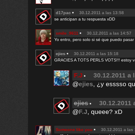
d17pac
30.12.2011 a las 13:58
se anticipan a tu respuesta xDD
smile_9611
30.12.2011 a las 14:57
Yo entro, pero solo si sé que puedo pasar 
ejies
30.12.2011 a las 15:18
GRACIES A TOTS PERLS VOTS!!! estoy v
F.J
30.12.2011 a 
@
ejies
, ¿y esssso q
ejies
30.12.2011 
@
F.J
, queee? xD
Someone like you
30.12.2011 a las