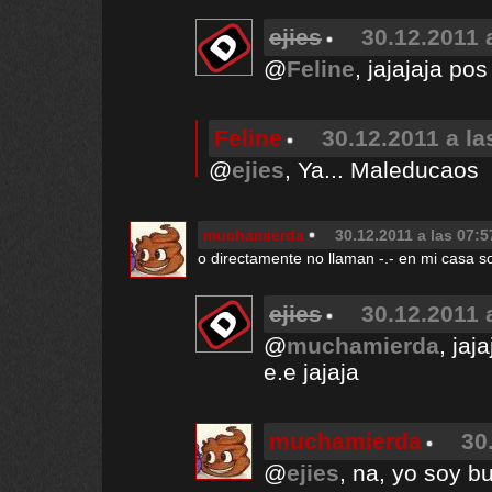
ejies
30.12.2011 
@
Feline
, jajajaja po
Feline
30.12.2011 a la
@
ejies
, Ya... Maleducaos
muchamierda
30.12.2011 a las 07:5
o directamente no llaman -.- en mi casa 
ejies
30.12.2011 
@
muchamierda
, jaj
e.e jajaja
muchamierda
30
@
ejies
, na, yo soy b