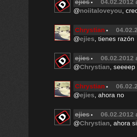
ejies
04.02.2012 
@
noiitaloveyou
, cre
Chrystian
04.02.
@
ejies
, tienes razón
ejies
06.02.2012 
@
Chrystian
, seeeep
Chrystian
06.02.
@
ejies
, ahora no
ejies
06.02.2012 
@
Chrystian
, ahora s