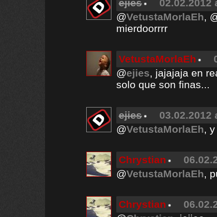
ejies
02.02.2012 
@
VetustaMorlaEh
, 
mierdoorrrr
VetustaMorlaEh
@
ejies
, jajajaja en r
solo que son finas...
ejies
03.02.2012 
@
VetustaMorlaEh
, 
Chrystian
06.02.
@
VetustaMorlaEh
, 
Chrystian
06.02.