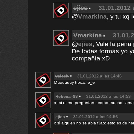
ejies
31.01.2012 
@
Vmarkina
, y tu xq
Vmarkina
31.01.2
@
ejies
, Vale la pena
De todas formas yo y
compañía xD
valeeh
31.01.2012 a las 14:46
Muuuuuuy típico. e_e
Rebeca_93
31.01.2012 a las 14:53
a mi ni me preguntan.. como mucho llaman
ejies
31.01.2012 a las 14:56
x si alguien no se abia fijao: esto es de h