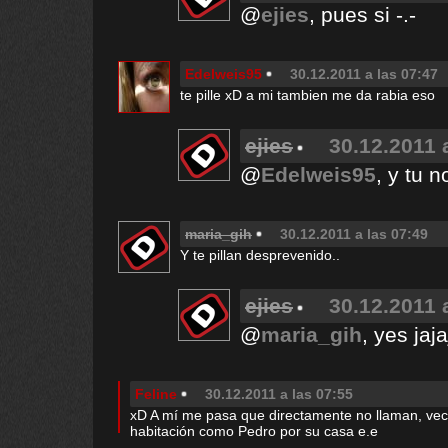
@
ejies
, pues si -.-
Edelweis95
30.12.2011 a las 07:47
te pille xD a mi tambien me da rabia eso
ejies
30.12.2011 
@
Edelweis95
, y tu n
maria_gih
30.12.2011 a las 07:49
Y te pillan desprevenido..
ejies
30.12.2011 
@
maria_gih
, yes jaja
Feline
30.12.2011 a las 07:55
xD A mí me pasa que directamente no llaman, ve
habitación como Pedro por su casa e.e