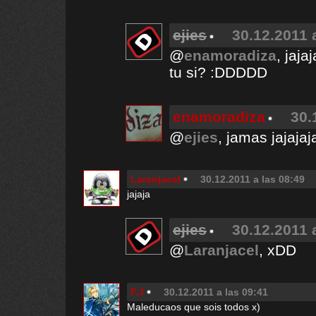
ejies
30.12.2011 
@
enamoradiza
, jaj
tu si? :DDDDD
enamoradiza
30.
@
ejies
, jamas jajaja
Laranjacel
30.12.2011 a las 08:49
jajaja
ejies
30.12.2011 
@
Laranjacel
, xDD
F.J
30.12.2011 a las 09:41
Maleducaos que sois todos x)