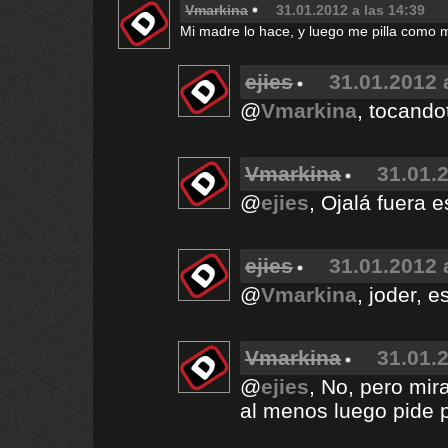
Vmarkina
31.01.2012 a las 14:39
Mi madre lo hace, y luego me pilla como me
ejies
31.01.2012 
@
Vmarkina
, tocando
Vmarkina
31.01.2
@
ejies
, Ojalá fuera 
ejies
31.01.2012 
@
Vmarkina
, joder, 
Vmarkina
31.01.2
@
ejies
, No, pero mir
al menos luego pide 