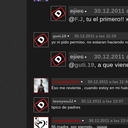
ejies
30.12.2011 
@
F.J
, tu el primero!!
guti.19
30.12.2011 a las 11:29
yo ni pido permiso, no estaran haciendo 
ejies
30.12.2011 
@
guti.19
, a que vien
borjaabraham
30.12.2011 a las 11:4
Eso me revienta , cuando estoy en mi habi
loveyouJJ
30.12.2011 a las 12:07
tipico de padres
unacualquiera
30.12.2011 a las 13:
Mi madre, por ejemplo... jajajaj