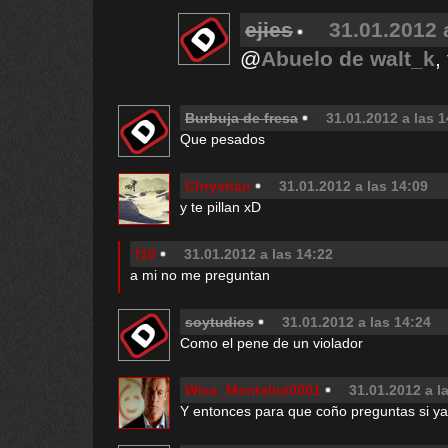
ejies
31.01.2012 
@
Abuelo de walt_k
,
Burbuja de fresa
31.01.2012 a las 1
Que pesados
Chrystian
31.01.2012 a las 14:09
y te pillan xD
f10
31.01.2012 a las 14:22
a mi no me preguntan
soytudios
31.01.2012 a las 14:24
Como el pene de un violador
Wise_Mentalist0001
31.01.2012 a l
Y entonces para que coño preguntas si y