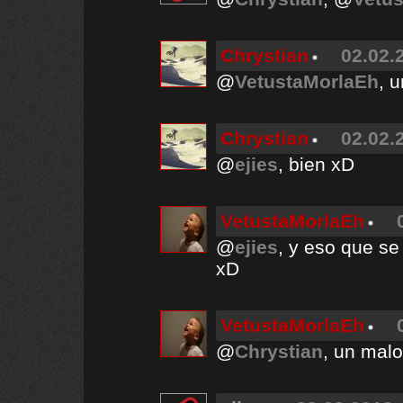
Chrystian
02.02.
@
VetustaMorlaEh
, 
Chrystian
02.02.
@
ejies
, bien xD
VetustaMorlaEh
@
ejies
, y eso que se
xD
VetustaMorlaEh
@
Chrystian
, un malo