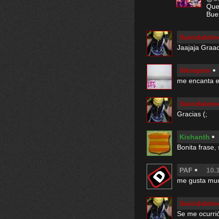
Que 
Buen
Suicidalelm
Jaajaja Graac
lifeinpink
me encanta es
Suicidalelm
Gracias (;
Kishanth
Bonita frase, 
PAF
10.
me gusta much
Suicidalelm
Se me ocurri