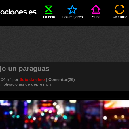
La cola
Los mejores
Sube
Aleatorio
ajo un paraguas
 04:57
por
Suicidalelmo
|
Comentar(26)
smotivaciones de
depresion