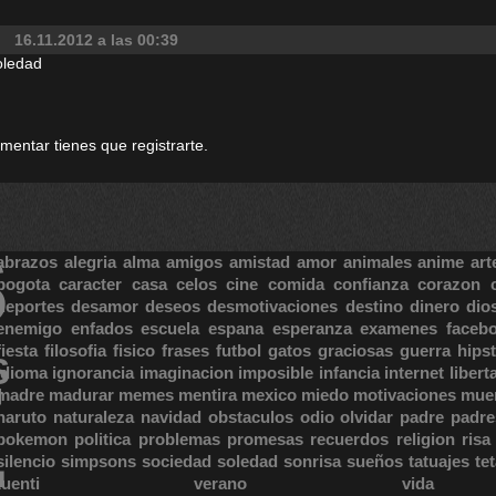
16.11.2012 a las 00:39
soledad
omentar tienes que registrarte.
S
abrazos
alegria
alma
amigos
amistad
amor
animales
anime
art
bogota
caracter
casa
celos
cine
comida
confianza
corazon
deportes
desamor
deseos
desmotivaciones
destino
dinero
dio
enemigo
enfados
escuela
espana
esperanza
examenes
faceb
fiesta
filosofia
fisico
frases
futbol
gatos
graciosas
guerra
hipst
S
E
idioma
ignorancia
imaginacion
imposible
infancia
internet
libert
madre
madurar
memes
mentira
mexico
miedo
motivaciones
mue
naruto
naturaleza
navidad
obstaculos
odio
olvidar
padre
padre
pokemon
politica
problemas
promesas
recuerdos
religion
risa
silencio
simpsons
sociedad
soledad
sonrisa
sueños
tatuajes
te
tuenti
verano
vida