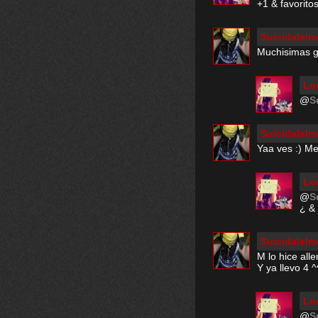
+1 & favoritos
Suicidalelm
Muchisimas gr
Lo
@
S
Suicidalelm
Yaa ves :) Me 
Lo
@
S
¿ &
Suicidalelm
M lo hice alle
Y ya llevo 4 ^
Lo
@
S