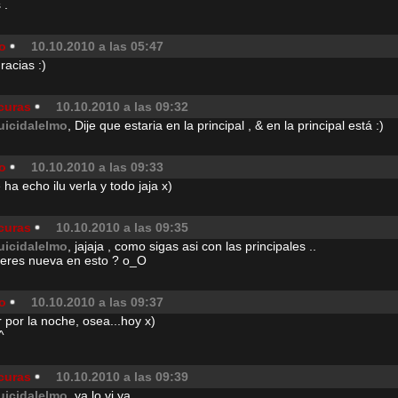
 .
o
10.10.2010 a las 05:47
acias :)
curas
10.10.2010 a las 09:32
uicidalelmo
, Dije que estaria en la principal , & en la principal está :)
o
10.10.2010 a las 09:33
ha echo ilu verla y todo jaja x)
curas
10.10.2010 a las 09:35
uicidalelmo
, jajaja , como sigas asi con las principales ..
 eres nueva en esto ? o_O
o
10.10.2010 a las 09:37
r por la noche, osea...hoy x)
^
curas
10.10.2010 a las 09:39
uicidalelmo
, ya lo vi ya