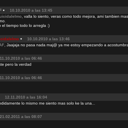
F
10.10.2010 a las 13:45
uicidalelmo
, valla lo siento, veras como todo mejora, ami tambien m
mo.
 el tiempo todo lo arregla :)
icidalelmo
10.10.2010 a las 13:46
AF
, Jaajaja no pasa nada maj@ ya me estoy empezando a acostumbra
11.10.2010 a las 06:46
ste pero la verdad
11.10.2010 a las 06:46
12.11.2010 a las 16:04
odidamente lo mismo me siento mas solo ke la una...
21.02.2011 a las 08:07