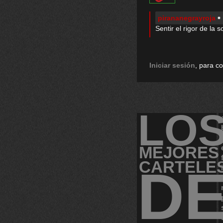
pirananegrayroja
Sentir el rigor de la 
Iniciar sesión
, para c
LO
MEJORES
CARTELE
D