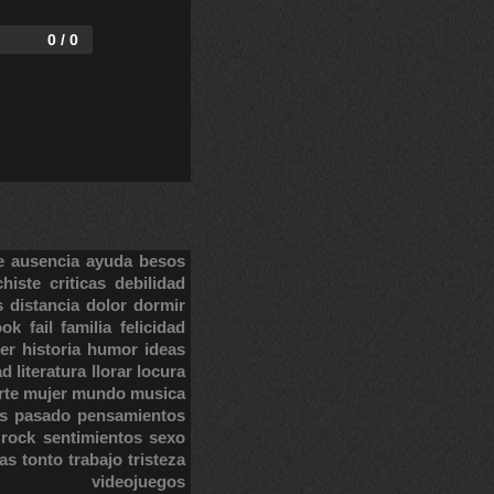
0 / 0
e
ausencia
ayuda
besos
chiste
criticas
debilidad
s
distancia
dolor
dormir
ook
fail
familia
felicidad
er
historia
humor
ideas
ad
literatura
llorar
locura
rte
mujer
mundo
musica
s
pasado
pensamientos
rock
sentimientos
sexo
tas
tonto
trabajo
tristeza
videojuegos