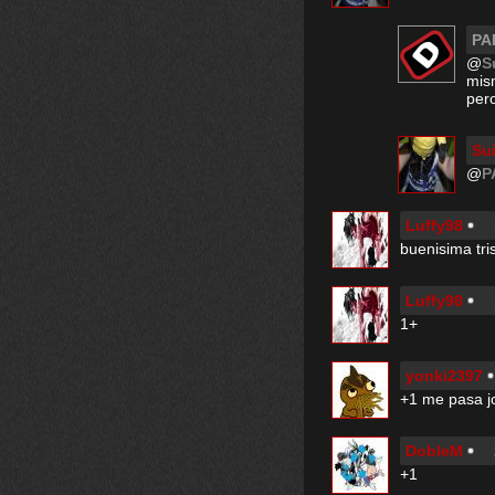
PA
@
S
mis
pero
Su
@
P
Luffy98
buenisima tri
Luffy98
1+
yonki2397
+1 me pasa j
DobleM
+1