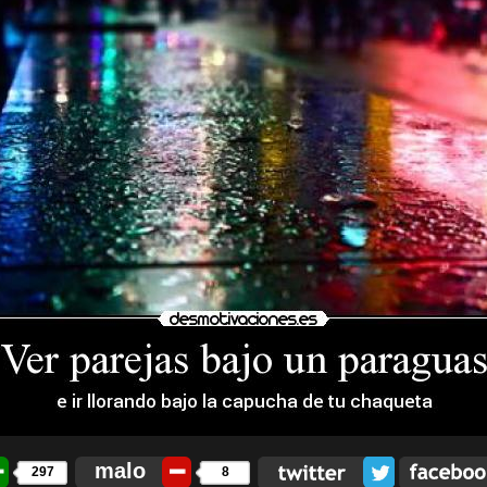
malo
297
8