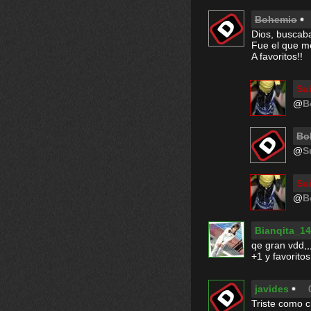
Bohemio
Dios, buscaba
Fue el que me
A favoritos!!
Su
@
B
Bo
@
S
Su
@
B
Bianqita_14
qe gran vdd,,,
+1 y favoritos
javides
Triste como ci