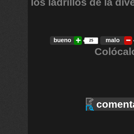
los
ladrillos
de
la
div
bueno
malo
25
Colócal
coment