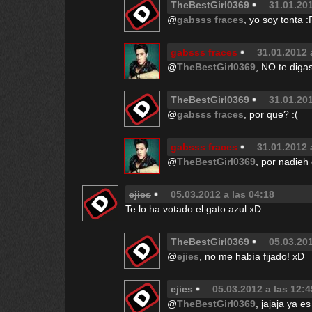
TheBestGirl0369
31.01.201
@
gabsss fraces
, yo soy tonta :
gabsss fraces
31.01.2012 
@
TheBestGirl0369
, NO te digas 
TheBestGirl0369
31.01.201
@
gabsss fraces
, por que? :(
gabsss fraces
31.01.2012 
@
TheBestGirl0369
, por nadieh
ejies
05.03.2012 a las 04:18
Te lo ha votado el gato azul xD
TheBestGirl0369
05.03.201
@
ejies
, no me había fijado! xD
ejies
05.03.2012 a las 12:4
@
TheBestGirl0369
, jajaja ya e