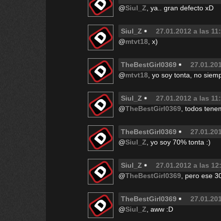
@
Siul_Z
, ya.. gran defecto xD
Siul_Z
27.01.2012 a las 11
@
mtvt18
, x)
TheBestGirl0369
27.01.201
@
mtvt18
, yo soy tonta, no siem
Siul_Z
27.01.2012 a las 11
@
TheBestGirl0369
, todos tene
TheBestGirl0369
27.01.201
@
Siul_Z
, yo soy 70% tonta :)
Siul_Z
27.01.2012 a las 12
@
TheBestGirl0369
, pero ese 30
TheBestGirl0369
27.01.201
@
Siul_Z
, aww :D