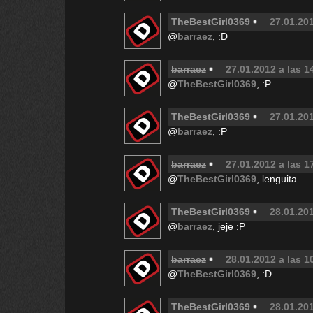
TheBestGirl0369
27.01.201
@
barraez
, :D
barraez
27.01.2012 a las 1
@
TheBestGirl0369
, :P
TheBestGirl0369
27.01.201
@
barraez
, :P
barraez
27.01.2012 a las 1
@
TheBestGirl0369
, lenguita
TheBestGirl0369
28.01.201
@
barraez
, jeje :P
barraez
28.01.2012 a las 1
@
TheBestGirl0369
, :D
TheBestGirl0369
28.01.201