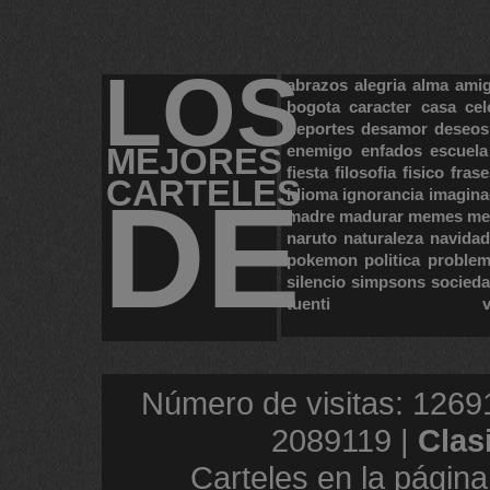
LOS
abrazos
alegria
alma
ami
bogota
caracter
casa
cel
deportes
desamor
deseos
MEJORES
enemigo
enfados
escuela
fiesta
filosofia
fisico
frase
CARTELES
DE
idioma
ignorancia
imagina
madre
madurar
memes
me
naruto
naturaleza
navidad
pokemon
politica
proble
silencio
simpsons
socied
tuenti
Número de visitas: 1269
2089119 |
Clas
Carteles en la página