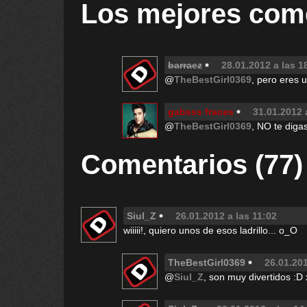
Los mejores com
barraez
28.01.2012 a las 1
@
TheBestGirl0369
, pero eres 
gabsss fraces
31.01.2012 
@
TheBestGirl0369
, NO te digas 
Comentarios (77)
Siul_Z
26.01.2012 a las 11:02
wiiiii!, quiero unos de esos ladrillo... o_O
TheBestGirl0369
26.01.201
@
Siul_Z
, son muy divertidos :D