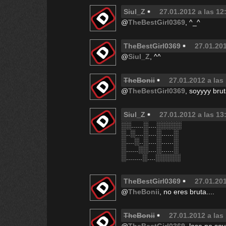
Siul_Z
27.01.2012 a las 12
@
TheBestGirl0369
, ^_^
TheBestGirl0369
27.01.201
@
Siul_Z
, ^^
TheBonii
27.01.2012 a las
@
TheBestGirl0369
, soyyyy brut
Siul_Z
27.01.2012 a las 13
░░......░....░░░░░
░..░....░....░......░
░....░..░....░......░
░......░░....░......░
░........░....░░░░░
TheBestGirl0369
27.01.201
@
TheBonii
, no eres bruta....
TheBonii
27.01.2012 a las