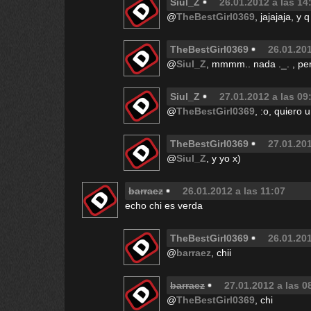
Siul_Z
26.01.2012 a las 14
@
TheBestGirl0369
, jajajaja, y
TheBestGirl0369
26.01.201
@
Siul_Z
, mmmm.. nada ._. , per
Siul_Z
27.01.2012 a las 09
@
TheBestGirl0369
, :o, quiero u
TheBestGirl0369
27.01.201
@
Siul_Z
, y yo x)
barraez
26.01.2012 a las 11:07
echo chi es verda
TheBestGirl0369
26.01.201
@
barraez
, chii
barraez
27.01.2012 a las 0
@
TheBestGirl0369
, chi