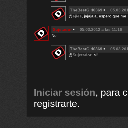
TheBestGirl0369
05.03.201
@
ejies
, jajajaja, espero que m
Sujetador
05.03.2012 a las 11:16
No
TheBestGirl0369
05.03.201
@
Sujetador
, si!
Iniciar sesión
, para 
registrarte.