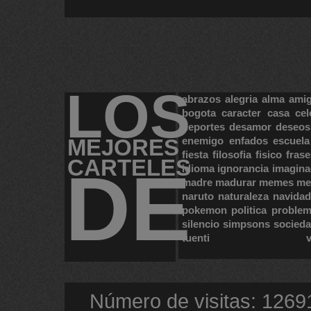
LOS
abrazos
alegria
alma
ami
bogota
caracter
casa
cel
deportes
desamor
deseos
MEJORES
enemigo
enfados
escuela
fiesta
filosofia
fisico
frase
CARTELES
DE
idioma
ignorancia
imagina
madre
madurar
memes
me
naruto
naturaleza
navidad
pokemon
politica
proble
silencio
simpsons
socied
tuenti
Número de visitas: 1269