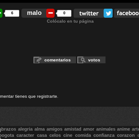
malo
6
0
Colócalo en tu página
comentarios
votos
omentar tienes que registrarte.
S
abrazos
alegria
alma
amigos
amistad
amor
animales
anime
art
bogota
caracter
casa
celos
cine
comida
confianza
corazon