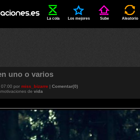
La cola
Los mejores
Sube
Aleatorio
en uno o varios
 07:00
por
miss_bizarre
|
Comentar(0)
smotivaciones de
vida