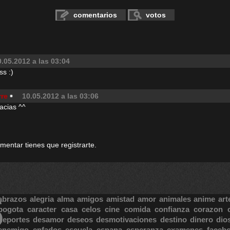
comentarios
votos
0.05.2012 a las 03:04
ss :)
rre
10.05.2012 a las 03:06
racias ^^
omentar tienes que registrarte.
S
abrazos
alegria
alma
amigos
amistad
amor
animales
anime
art
bogota
caracter
casa
celos
cine
comida
confianza
corazon
deportes
desamor
deseos
desmotivaciones
destino
dinero
dio
enemigo
enfados
escuela
espana
esperanza
examenes
faceb