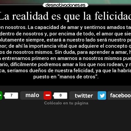
malo
7
0
Colócalo en tu página