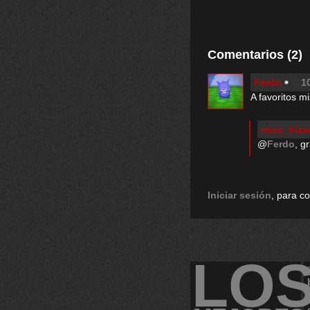
Comentarios (2)
Ferdo
1
A favoritos mi
miss_biza
@
Ferdo
, g
Iniciar sesión
, para c
LO