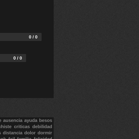
0 / 0
0 / 0
e
ausencia
ayuda
besos
chiste
criticas
debilidad
s
distancia
dolor
dormir
ook
fail
familia
felicidad