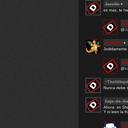
Jaxville
es mas, te h
Ei
@
J
zomninja
Jodidamente b
Ei
@
z
~Thelittlep
Nunca debe se
Caja_de_G
Ahora: es She
Y ni leen la 
Go