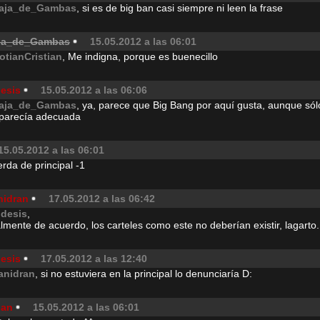
aja_de_Gambas
, si es de big ban casi siempre ni leen la frase
ja_de_Gambas
15.05.2012 a las 06:01
otianCristian
, Me indigna, porque es buenecillo
desis
15.05.2012 a las 06:06
aja_de_Gambas
, ya, parece que Big Bang por aquí gusta, aunque sól
parecía adecuada
15.05.2012 a las 06:01
rda de principal -1
nidran
17.05.2012 a las 06:42
idesis
,
lmente de acuerdo, los carteles como este no deberían existir, lagarto.
desis
17.05.2012 a las 12:40
anidran
, si no estuviera en la principal lo denunciaría D:
ian
15.05.2012 a las 06:01