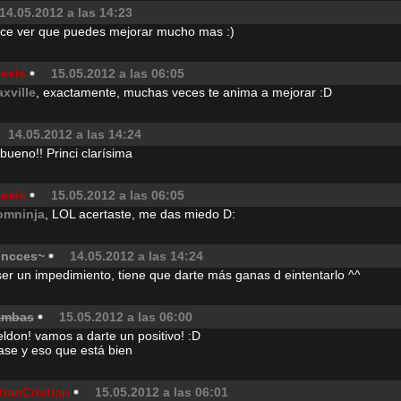
14.05.2012 a las 14:23
ace ver que puedes mejorar mucho mas :)
desis
15.05.2012 a las 06:05
axville
, exactamente, muchas veces te anima a mejorar :D
14.05.2012 a las 14:24
ueno!! Princi clarísima
desis
15.05.2012 a las 06:05
omninja
, LOL acertaste, me das miedo D:
rincces~
14.05.2012 a las 14:24
r un impedimiento, tiene que darte más ganas d eintentarlo ^^
ambas
15.05.2012 a las 06:00
ldon! vamos a darte un positivo! :D
frase y eso que está bien
tianCristian
15.05.2012 a las 06:01