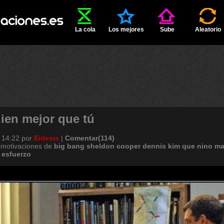
La cola
Los mejores
Sube
Aleatorio
ien mejor que tú
 14:22
por
Eidesis
|
Comentar(114)
smotivaciones de
big
bang
sheldon
cooper
dennis
kim
que
nino
ma
esfuerzo