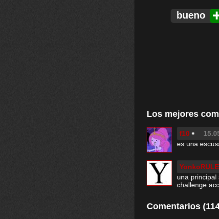
bueno
Los mejores com
f10
15.0
es una escus
YonkoRULE
una principal
challenge ac
Comentarios (114