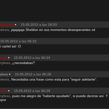
nglesiito
15.05.2012 a las 18:53
idesis
, jajajajaja Sheldon en sus momentos desesperantes xd
15.05.2012 a las 06:22
 cartel así :O
desis
15.05.2012 a las 06:24
hyless
, ¿necesitabas?
yless
15.05.2012 a las 06:28
idesis
, Necesitaba una frase como esta para "seguir adelante".
desis
15.05.2012 a las 06:29
hyless
, pues me alegro de "haberte ayudado", si puede decirse así. Y
mpre