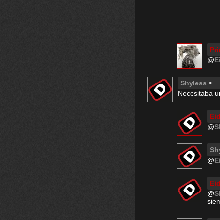
Pri
@
E
Shyless
Necesitaba un
Ei
@
S
Sh
@
E
Ei
@
S
sie