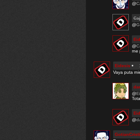
@
C
Ca
@
G
Ei
@
C
me 
Eidesis
Vaya puta mie
da
@
E
Tota
Ei
@
d
GotianCrist