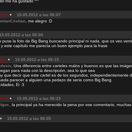
tel me ha gustado ^^
desis
15.05.2012 a las 06:07
otianCristian
, me alegro :D
15.05.2012 a las 06:04
o puse la foto de Big Bang buscando principal ni nada, que os veo ven
e y este capítulo me parecía un buen ejemplo para la frase
gor.
15.05.2012 a las 06:15
idesis
, Una diferencia entre carteles malos y buenos es que las imáge
pegan para nada con la descripción, sea lo que sea
ay que decir que este cartel es de los segundos, independientemente 
pueda parecer a alguien una pedazo de serie como Big Bang
cidades, Ei :3
desis
15.05.2012 a las 06:23
ulgor.
, la principal ya ha merecido la pena por ese comentario, muchas 
15.05.2012 a las 06:05