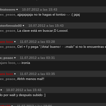
ltratocero
10.07.2012 a las 15:43
lex_peace
, ajjajajajaja no te hagas el tontoo -.- :( jajaj
ctorArevalo00
10.07.2012 a las 15:43
lex_peace
, La clave está en buscar;D Looool.
aro loco
11.07.2012 a las 03:28
lex_peace
, Ctrl + f y pega "¡Vota! bueno↑ · ↓malo" si no lo encuentras 
ex_peace
11.07.2012 a las 03:31
ajaro loco
, -.- ironía
aro loco
11.07.2012 a las 03:35
lex_peace
, Ahhh menos mal!!
10.07.2012 a las 15:43
o por walt y después subido :]