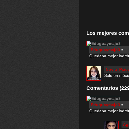
Los mejores com
Eduguaymajo3
Quedaba mejor ladró
Novia_Psic
Sólo en méxic
Comentarios (229
Eduguaymajo3
Quedaba mejor ladró
Ag