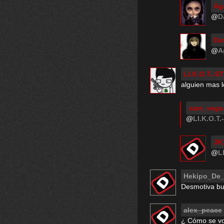
Ag
@
D
Da
@
A
LI.K.O.T.-S
alguien mas 
sam_vega
@
LI.K.O.T
JK
@
L
Hekipo_De
Desmotiva bu
alex_peace
¿ Cómo se vo