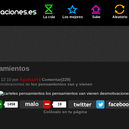
La cola
Los mejores
Sube
Aleatorio
amientos
 12:10
por
Agatha24
|
Comentar(229)
smotivaciones de
los
pensamientos
van
y
vienen
malo
1458
19
Colócalo en tu página