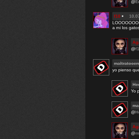
@
E
f10
10.0
LOOOOOO
a mi los gat
Ag
@
f
maltratocer
yo pienso que
He
Yo 
ma
@
H
Ag
@
m