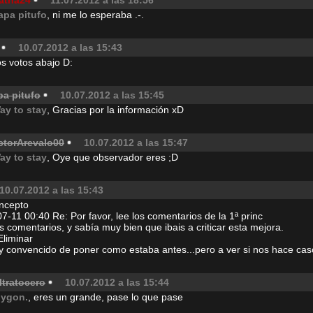
atha24
11.07.2012 a las 18:56
apa pitufo
, ni me lo esperaba .-.
10.07.2012 a las 15:43
s votos abajo D:
pa pitufo
10.07.2012 a las 15:45
ay to stay
, Gracias por la información xD
ctorArevalo00
10.07.2012 a las 15:47
ay to stay
, Oye que observador eres ;D
10.07.2012 a las 15:43
ncepto
7-11 00:40 Re: Por favor, lee los comentarios de la 1ª princ
s comentarios, y sabía muy bien que ibais a criticar esta mejora.
Eliminar
 convencido de poner como estaba antes...pero a ver si nos hace caso
ltratocero
10.07.2012 a las 15:44
lygon.
, eres un grande, pase lo que pase