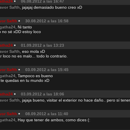
atha24
06.08.2012 a las 16:47
avor Safth
, jajajaj demasiado bueno creo xD
vor Safth
30.08.2012 a las 16:58
gatha24
, Ni tanto
o no sé xDD estoy loco
atha24
01.09.2012 a las 13:23
avor Safth
, eso mola xD
r loco no es malo... todo lo contrario.
vor Safth
03.09.2012 a las 15:45
gatha24
, Tampoco es bueno
 te quedas en tu mundo xD
atha24
03.09.2012 a las 18:06
avor Safth
, jajaja bueno, visitar el exterior no hace daño.. pero sí te
vor Safth
08.09.2012 a las 11:40
gatha24
, Hay que tener de ambos, como dices (: