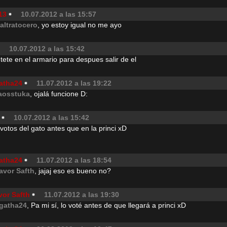
13
10.07.2012 a las 15:57
altratocero
, yo estoy igual no me ayo
10.07.2012 a las 15:42
ete en el armario para despues salir de el
atha24
11.07.2012 a las 19:22
aosstuka
, ojalá funcione D:
10.07.2012 a las 15:42
s votos del gato antes que en la princi xD
atha24
11.07.2012 a las 18:54
avor Safth
, jajaj eso es bueno no?
vor Safth
11.07.2012 a las 19:30
gatha24
, Pa mi sí, lo voté antes de que llegará a princi xD