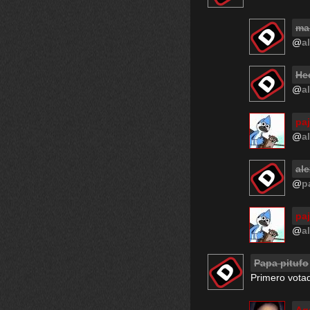
ma
@
a
He
@
a
paj
@
a
al
@
p
paj
@
a
Papa pitufo
Primero votad