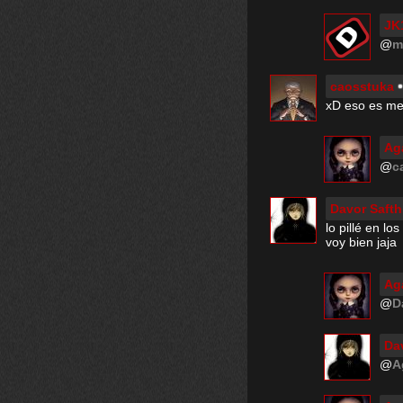
JK
@
m
caosstuka
xD eso es met
Ag
@
c
Davor Safth
lo pillé en lo
voy bien jaja
Ag
@
D
Da
@
A