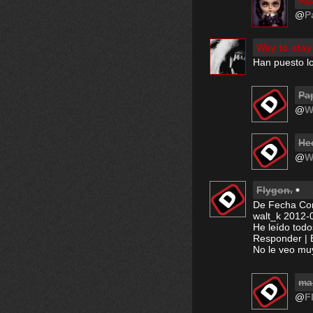
Ag
@
P
Way to stay
Han puesto lo
Pa
@
W
He
@
W
Flygon.
De Fecha Co
walt_k 2012-0
He leído todo
Responder | 
No le veo muy
ma
@
F