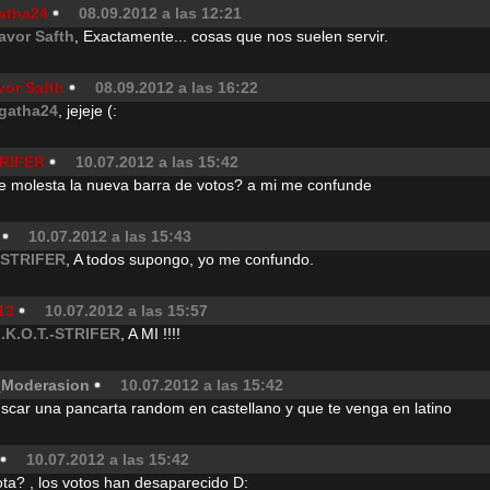
atha24
08.09.2012 a las 12:21
avor Safth
, Exactamente... cosas que nos suelen servir.
vor Safth
08.09.2012 a las 16:22
gatha24
, jejeje (:
TRIFER
10.07.2012 a las 15:42
le molesta la nueva barra de votos? a mi me confunde
10.07.2012 a las 15:43
.-STRIFER
, A todos supongo, yo me confundo.
13
10.07.2012 a las 15:57
I.K.O.T.-STRIFER
, A MI !!!!
_Moderasion
10.07.2012 a las 15:42
scar una pancarta random en castellano y que te venga en latino
10.07.2012 a las 15:42
ta? , los votos han desaparecido D: