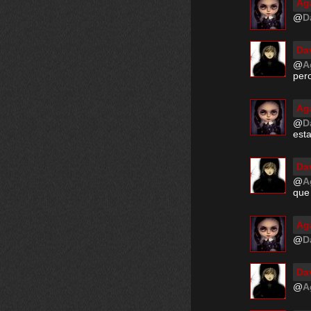
Ag
@
D
Da
@
A
per
Ag
@
D
esta
Da
@
A
que
Ag
@
D
Da
@
A