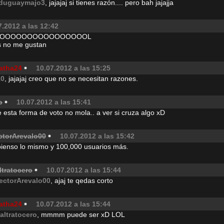
duguaymajo3
, jajajaj si tienes razón.... pero bah jajajja
7.2012 a las 12:42
OOOOOOOOOOOOOOOOOL
os no me gustan
atha24
10.07.2012 a las 15:25
10
, jajajaj creo que no se necesitan razones.
o
10.07.2012 a las 15:41
 esta forma de voto no mola.. a ver si cruza algo xD
ctorArevalo00
10.07.2012 a las 15:42
pienso lo mismo y 100,000 usuarios más.
ltratocero
10.07.2012 a las 15:44
ectorArevalo00
, ajaj te qedas corto
atha24
10.07.2012 a las 15:44
altratocero
, mmmm puede ser xD LOL