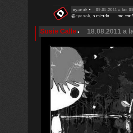
eyanok
09.05.2011 a las 0
@
eyanok
, o mierda...... me co
Susie Calle
18.08.2011 a l