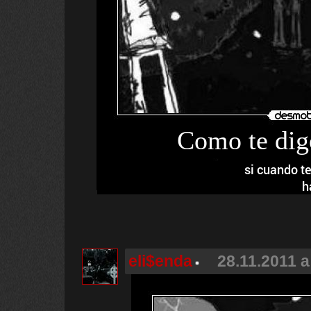
Como te dig
si cuando t
h
eli$enda
28.11.2011 a