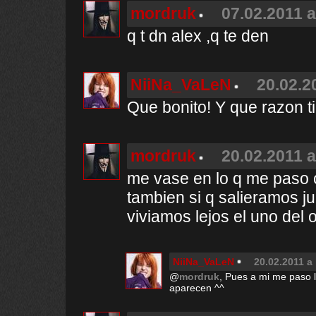
mordruk
07.02.2011 a
q t dn alex ,q te den
NiiNa_VaLeN
20.02.2
Que bonito! Y que razon t
mordruk
20.02.2011 a
me vase en lo q me paso co
tambien si q salieramos jun
viviamos lejos el uno del o
NiiNa_VaLeN
20.02.2011 a 
@
mordruk
, Pues a mi me paso 
aparecen ^^