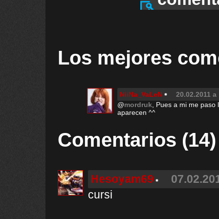
Los mejores com
NiiNa_VaLeN
20.02.2011 a 
@
mordruk
, Pues a mi me paso 
aparecen ^^
Comentarios (14)
Hesoyam69
07.02.201
cursi