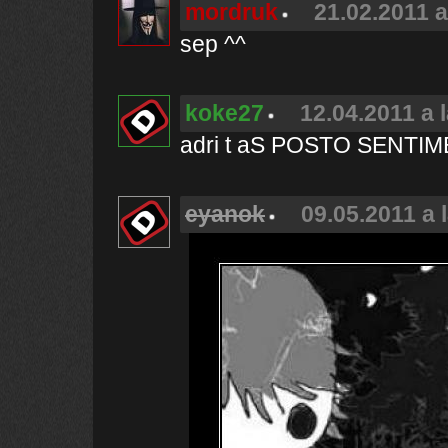
mordruk
21.02.2011 a
sep ^^
koke27
12.04.2011 a 
adri t aS POSTO SENTI
eyanok
09.05.2011 a 