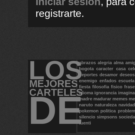
Iniciar sesión
, para 
registrarte.
LOS
abrazos
alegria
alma
ami
bogota
caracter
casa
cel
deportes
desamor
deseos
MEJORES
enemigo
enfados
escuela
fiesta
filosofia
fisico
frase
CARTELES
DE
idioma
ignorancia
imagina
madre
madurar
memes
me
naruto
naturaleza
navidad
pokemon
politica
proble
silencio
simpsons
socied
tuenti