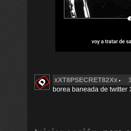
voy a tratar de s
xXT8PSECRET82Xx
borea baneada de twit