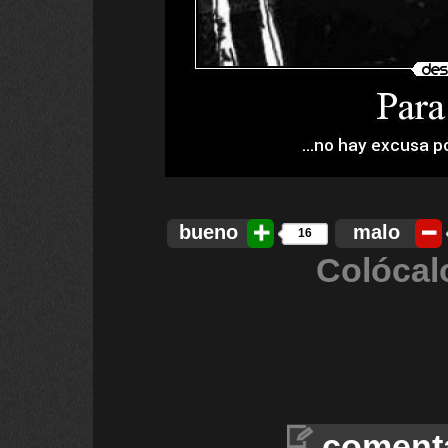
bueno
malo
16
Colócal
coment