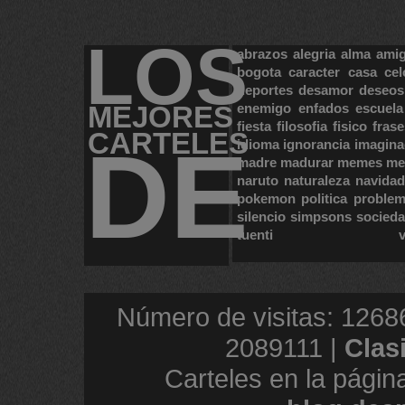
LOS
abrazos
alegria
alma
ami
bogota
caracter
casa
cel
deportes
desamor
deseos
MEJORES
enemigo
enfados
escuela
fiesta
filosofia
fisico
frase
CARTELES
DE
idioma
ignorancia
imagina
madre
madurar
memes
me
naruto
naturaleza
navidad
pokemon
politica
proble
silencio
simpsons
socied
tuenti
Número de visitas: 1268
2089111 |
Clas
Carteles en la págin