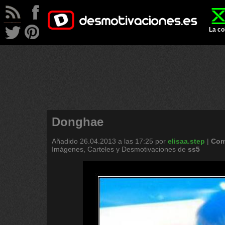
La co
Donghae
Añadido
26.04.2013 a las 17:25
por
elisaa.step
|
Com
Imágenes, Carteles y Desmotivaciones de
ss5