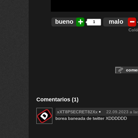
bueno
malo
1
Coló
comen
Comentarios (1)
xXT8PSECRET82Xx
22.09.2023 a la
borea baneada de twitter XDDDDDD