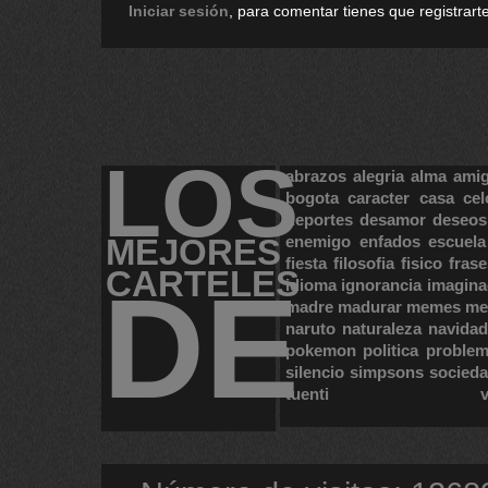
Iniciar sesión
, para comentar tienes que registrarte
LOS
abrazos
alegria
alma
ami
bogota
caracter
casa
cel
deportes
desamor
deseos
MEJORES
enemigo
enfados
escuela
fiesta
filosofia
fisico
frase
CARTELES
DE
idioma
ignorancia
imagina
madre
madurar
memes
me
naruto
naturaleza
navidad
pokemon
politica
proble
silencio
simpsons
socied
tuenti