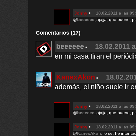
Jonhy
18.02.2011 a las 09
@
beeeeee
,jajajja, que bueno, 
Comentarios (17)
beeeeee
18.02.2011 a
en mi casa tiran el periódi
KanexAkon
18.02.201
además, el niño suele ir en
Jonhy
18.02.2011 a las 09
@
beeeeee
,jajajja, que bueno, 
Jonhy
18.02.2011 a las 09
@
KanexAkon
, lo sé, he intent