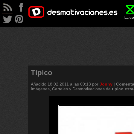
La co
Típico
Añadido
18.02.2011 a las 09:13
por
Jonhy
|
Comenta
Imágenes, Carteles y Desmotivaciones de
tipico
est