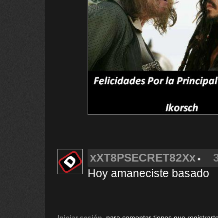
xXT8PSECRET82Xx
Hoy amaneciste basado
Iniciar sesión
, para comentar tienes que registrarte