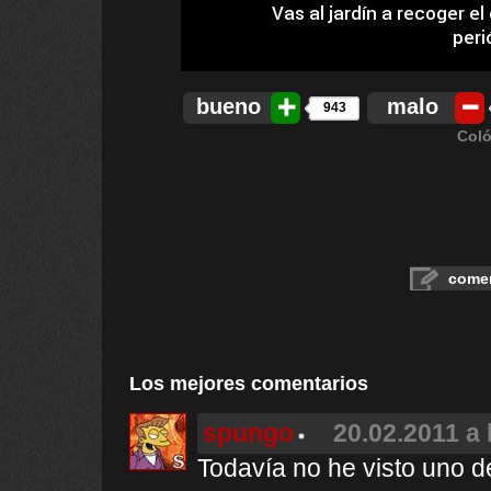
bueno
malo
943
Coló
comen
Los mejores comentarios
spungo
20.02.2011 a 
Todavía no he visto uno d