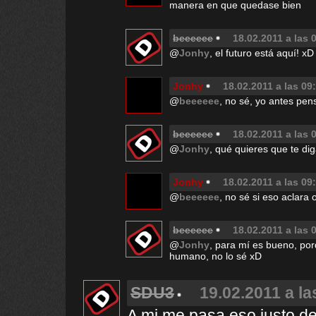
manera en que quedase bien
beeeeee
18.02.2011 a las 
@
Jonhy
, el futuro está aquí! xD
Jonhy
18.02.2011 a las 09
@
beeeeee
, no sé, yo antes pen
beeeeee
18.02.2011 a las 
@
Jonhy
, qué quieres que te di
Jonhy
18.02.2011 a las 09
@
beeeeee
, no sé si eso aclara
beeeeee
18.02.2011 a las 
@
Jonhy
, para mí es bueno, porq
humano, no lo sé xD
SDU3
19.02.2011 a la
A mi me pasa eso justo d