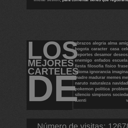
LOS
abrazos
alegria
alma
ami
bogota
caracter
casa
cel
deportes
desamor
deseos
MEJORES
enemigo
enfados
escuela
fiesta
filosofia
fisico
frase
CARTELES
DE
idioma
ignorancia
imagina
madre
madurar
memes
me
naruto
naturaleza
navidad
pokemon
politica
proble
silencio
simpsons
socied
tuenti
Número de visitas: 1267