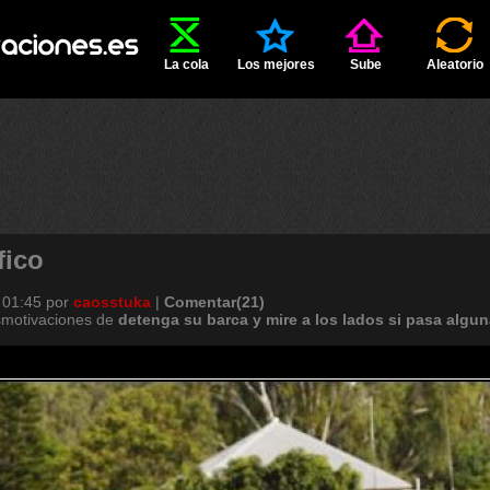
La cola
Los mejores
Sube
Aleatorio
fico
 01:45
por
caosstuka
|
Comentar(21)
smotivaciones de
detenga
su
barca
y
mire
a
los
lados
si
pasa
algun