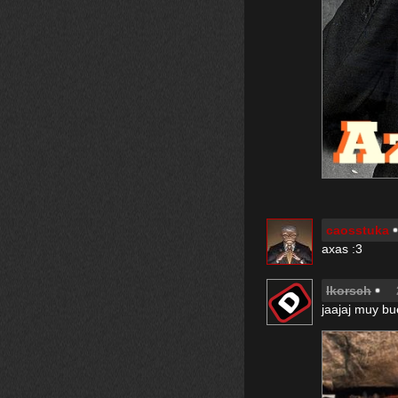
caosstuka
axas :3
Ikorsch
jaajaj muy bu