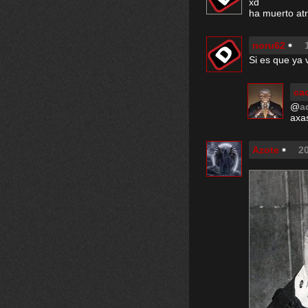
xd
ha muerto at
noru62
Si es que ya 
ca
@
a
axas
Azote
20