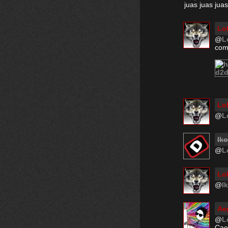
juas juas juas
Lo
@
L
como
Lo
@
L
Ik
@
L
Lo
@
I
Ae
@
L
Caos