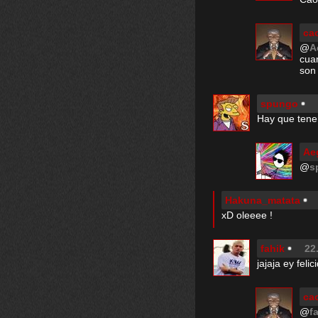
ca
@
A
cuan
son
spungo
Hay que tener
Ae
@
s
Hakuna_matata
xD oleeee !
fahik
22
jajaja ey fel
ca
@
f