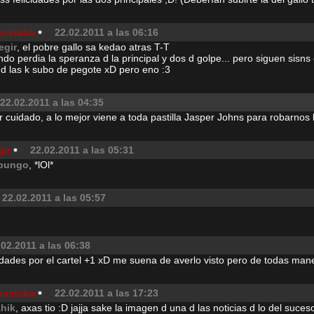
osstuka
22.02.2011 a las 06:16
egir
, el pobre gallo sa kedao atras T-T
do perdia la speranza d la principal y dos d golpe... pero siguen sisns
 d las k subo de pegote xD pero eno :3
22.02.2011 a las 04:35
 cuidado, a lo mejor viene a toda pastilla Jasper Johns para robarnos 
gir
22.02.2011 a las 05:31
pungo
, *lOl*
22.02.2011 a las 05:57
.02.2011 a las 06:38
icidades por el cartel +1 xD me suena de averlo visto pero de todas m
osstuka
22.02.2011 a las 17:23
ahik
, axas tio :D jajja sake la imagen d una d las noticias d lo del suces