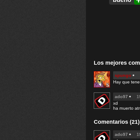
Los mejores com
spungo
Hay que tener
ado97
1
xd
ha muerto at
Comentarios (21)
ado97
1