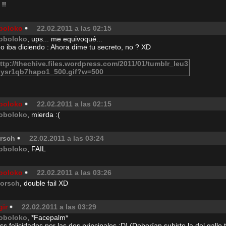
 !!
boloko
22.02.2011 a las 02:15
oboloko
, ups... me equivoqué...
 iba diciendo : Ahora dime tu secreto, no ? XD
boloko
22.02.2011 a las 02:15
oboloko
, mierda :(
orsch
22.02.2011 a las 03:24
oboloko
, FAIL
boloko
22.02.2011 a las 03:26
korsch
, double fail XD
gir
22.02.2011 a las 03:29
oboloko
, *Facepalm*
s felicidades por las dos principales ;D! (Deberían subirte la del gallo