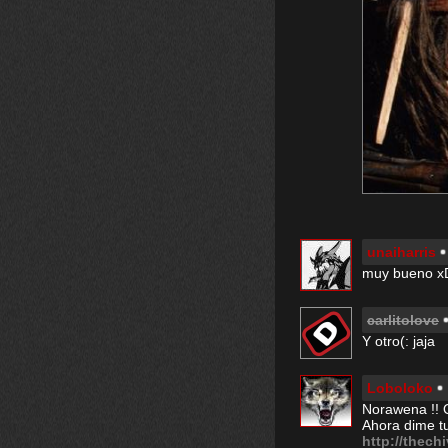
unaiharris
muy bueno x
carlitolove
Y otro(: jaja
Loboloko
Norawena !! Q 
Ahora dime tu
http://thech