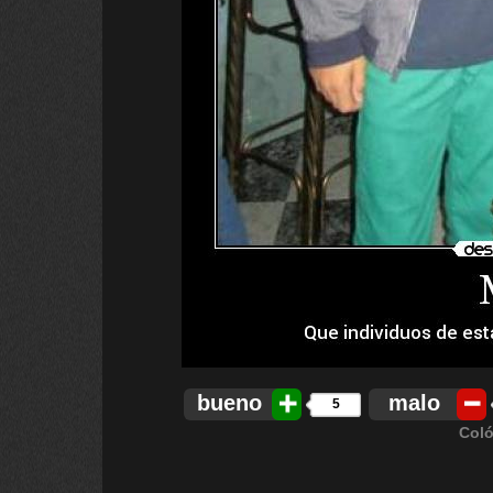
bueno
malo
5
Coló