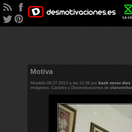
La co
Motiva
Añadido
08.07.2013 a las 12:36
por
bash never dies
Imágenes, Carteles y Desmotivaciones de
clanornito