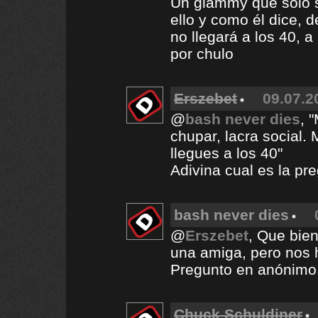
Un glammy que solo s
ello y como él dice, 
no llegará a los 40, a
por chulo
Erszebet
09.07.2
@
bash never dies
, 
chupar, lacra social.
llegues a los 40"
Adivina cual es la pr
bash never dies
@
Erszebet
, Que bie
una amiga, pero nos 
Pregunto en anónimo
Chuck Schuldiner