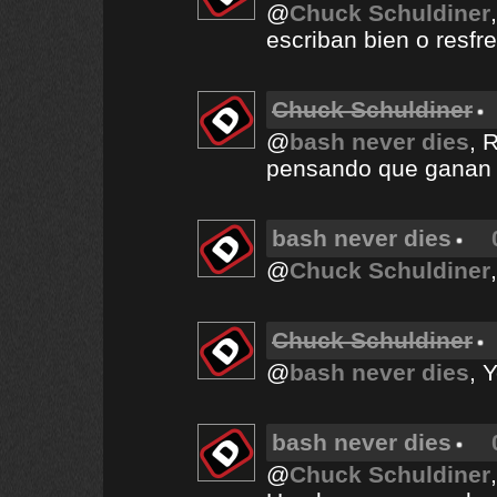
@
Chuck Schuldiner
escriban bien o resfr
Chuck Schuldiner
@
bash never dies
, 
pensando que ganan 
bash never dies
@
Chuck Schuldiner
Chuck Schuldiner
@
bash never dies
, 
bash never dies
@
Chuck Schuldiner