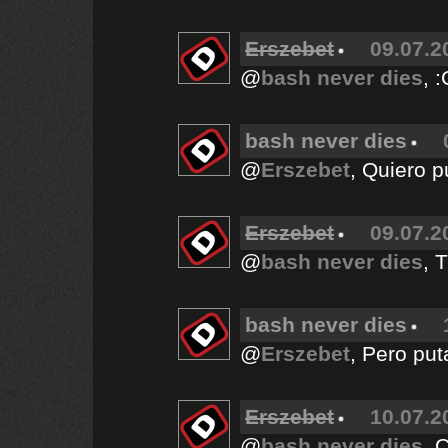
Erszebet
09.07.2
@
bash never dies
, :
bash never dies
@
Erszebet
, Quiero p
Erszebet
09.07.2
@
bash never dies
, 
bash never dies
@
Erszebet
, Pero put
Erszebet
10.07.2
@
bash never dies
, 