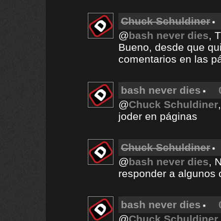
Chuck Schuldiner
@
bash never dies
, 
Bueno, desde que qui
comentarios en las p
bash never dies
@
Chuck Schuldiner
joder en páginas
Chuck Schuldiner
@
bash never dies
, 
responder a algunos 
bash never dies
@
Chuck Schuldiner