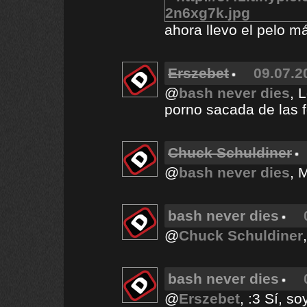
ahora llevo el pelo m
Erszebet
09.07.2
@
bash never dies
, 
porno sacada de las 
Chuck Schuldiner
@
bash never dies
, 
bash never dies
@
Chuck Schuldiner
bash never dies
@
Erszebet
, :3 Sí, s