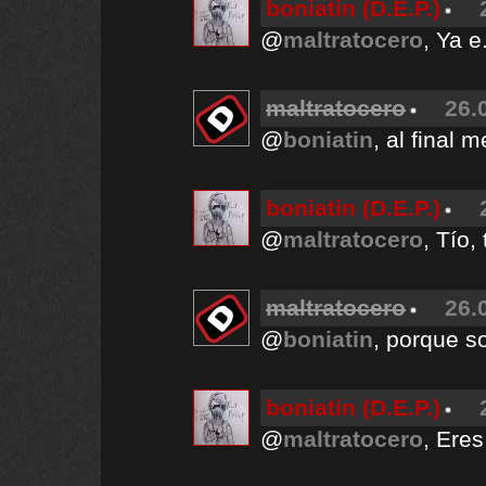
boniatin (D.E.P.)
@
maltratocero
, Ya 
maltratocero
26.
@
boniatin
, al final 
boniatin (D.E.P.)
@
maltratocero
, Tío
maltratocero
26.
@
boniatin
, porque s
boniatin (D.E.P.)
@
maltratocero
, Ere