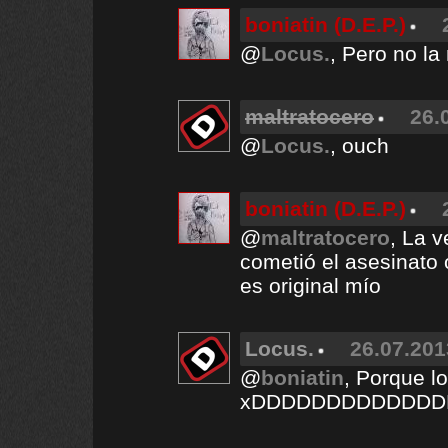
boniatin (D.E.P.)
@
Locus.
, Pero no la
maltratocero
26.
@
Locus.
, ouch
boniatin (D.E.P.)
@
maltratocero
, La v
cometió el asesinato 
es original mío
Locus.
26.07.201
@
boniatin
, Porque l
xDDDDDDDDDDDD