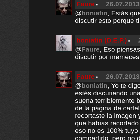
Faure
26.07.2013
@
boniatin
, Estás q
discutir esto porque
boniatin (D.E.P.)
@
Faure
, Eso piensas
discutir por memeces,
Faure
26.07.2013
@
boniatin
, Yo te di
estés discutiendo un
suena terriblemente 
de la página de carte
recortaste la imagen y
que habías recortado 
eso no es 100% tuyo,
compartirlo, pero no 