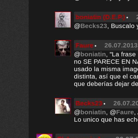
boniatin (D.E.P.)
@
Becks23
, Buscalo 
Faure
26.07.2013
@
boniatin
, "La frase
no SE PARECE EN NADA
usado la misma image
distinta, así que el c
que deberías dejar d
Becks23
26.07.2
@
boniatin
, @
Faure
,
Lo unico que has ech