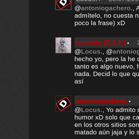
@
antoniogachero.
, 
admítelo, no cuesta n
poco la frase) xD
boniatin (D.E.P.)
@
Locus.
, @
antonio
hecho yo, pero la he 
tanto es algo nuevo, h
nada. Decid lo que qu
así
antoniogachero.
@
Locus.
, Yo admito
humor xD solo que cam
en los otros sitios s
matado aún jaja y lo