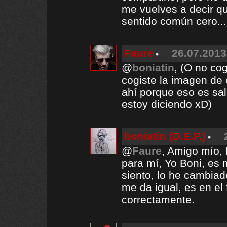
me vuelves a decir qu
sentido común cero...
Faure
26.07.2013
@
boniatin
, (O no co
cogiste la imagen de 
ahí porque eso es sali
estoy diciendo xD)
boniatin (D.E.P.)
@
Faure
, Amigo mío,
para mí, Yo Boni, es 
siento, lo he cambia
me da igual, es en el
correctamente.