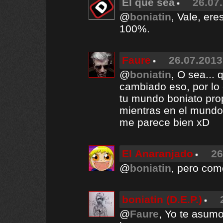
El que sea
26.07.
@
boniatin
, Vale, ere
100%.
Faure
26.07.2013
@
boniatin
, O sea...
cambiado eso, por lo 
tu mundo boniato prop
mientras en el mundo
me parece bien xD
El Anaranjado
26
@
boniatin
, pero com
boniatin (D.E.P.)
@
Faure
, Yo te asumo