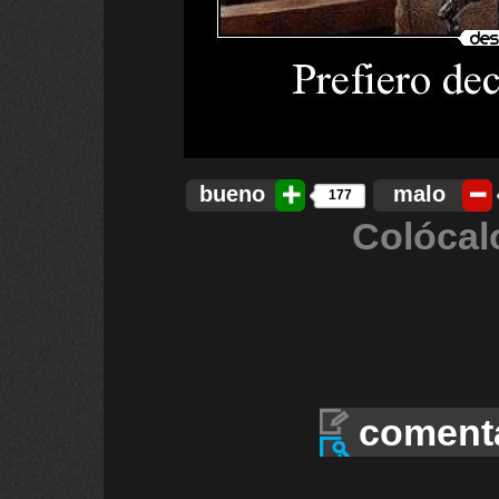
bueno
malo
177
Colócal
coment