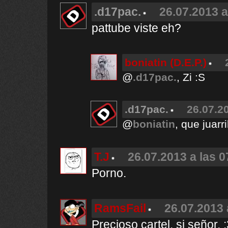
.d17pac.
26.07.2013 a
pattube viste eh?
boniatin (D.E.P.)
@
.d17pac.
, Zi :S
.d17pac.
26.07.2
@
boniatin
, que juarri
T.J
26.07.2013 a las 0
Porno.
RamsFail
26.07.2013 
Precioso cartel, si señor. 