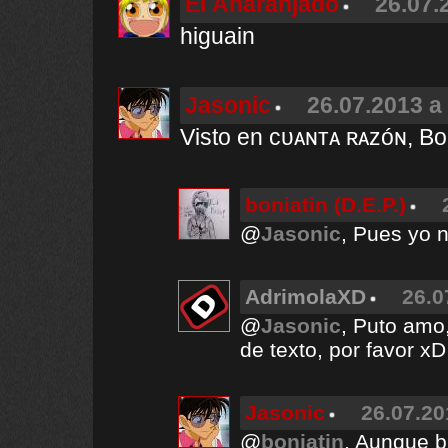
El Anaranjado
26.07.
higuain
Jasonic
26.07.2013 a
Visto en ᴄᴜᴀɴᴛᴀ ʀᴀᴢóɴ, Bo
boniatin (D.E.P.)
@
Jasonic
, Pues yo n
AdrimolaXD
26.0
@
Jasonic
, Puto amo
de texto, por favor xD
Jasonic
26.07.20
@
boniatin
, Aunque b