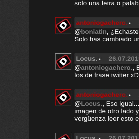
solo una letra o palab
antoniogachero.
@
boniatin
, ¿Echaste
Solo has cambiado un
Locus.
26.07.201
@
antoniogachero.
, 
los de frase twitt
antoniogachero.
@
Locus.
, Eso igual.
imagen de otro lado 
vergüenza leer esto en
Locus.
26.07.201