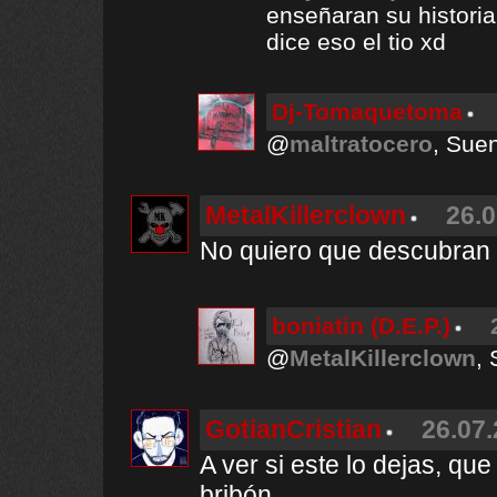
enseñaran su historial
dice eso el tio xd
Dj-Tomaquetoma
@
maltratocero
, Suen
MetalKillerclown
26.0
No quiero que descubran 
boniatin (D.E.P.)
@
MetalKillerclown
,
GotianCristian
26.07.
A ver si este lo dejas, qu
bribón