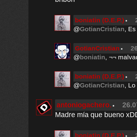
boniatin (D.E.P.)
@
GotianCristian
, E
GotianCristian
26
@
boniatin
, ¬¬ malva
boniatin (D.E.P.)
@
GotianCristian
, Lo
antoniogachero.
26.0
Madre mía que bueno
boniatin (D.E.P.)