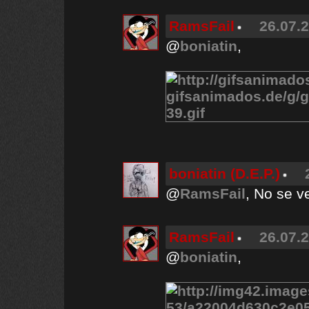
RamsFail
26.07.2
@
boniatin
,
boniatin (D.E.P.)
@
RamsFail
, No se v
RamsFail
26.07.2
@
boniatin
,