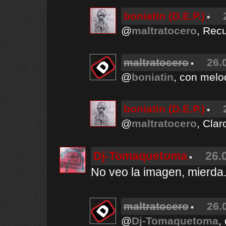
boniatin (D.E.P.)
@
maltratocero
, Rec
maltratocero
26.
@
boniatin
, con melod
boniatin (D.E.P.)
@
maltratocero
, Cla
Dj-Tomaquetoma
26.
No veo la imagen, mierda
maltratocero
26.
@
Dj-Tomaquetoma
,