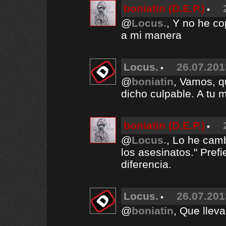
boniatin (D.E.P.)
@
Locus.
, Y no he co
a mi manera
Locus.
26.07.201
@
boniatin
, Vamos, q
dicho culpable. A tu 
boniatin (D.E.P.)
@
Locus.
, Lo he camb
los asesinatos." Pref
diferencia.
Locus.
26.07.201
@
boniatin
, Que lleva