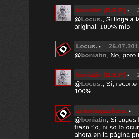
boniatin (D.E.P.)
@
Locus.
, Si llega a 
original, 100% mío.
Locus.
26.07.201
@
boniatin
, No, pero
boniatin (D.E.P.)
@
Locus.
, Sí, recorte
100%
antoniogachero.
@
boniatin
, Si coges
frase tío, ni se te o
ahora en la página pr