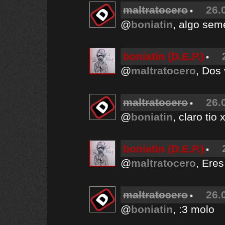
maltratocero
26.
@
boniatin
, algo sem
boniatin (D.E.P.)
@
maltratocero
, Dos
maltratocero
26.
@
boniatin
, claro tio
boniatin (D.E.P.)
@
maltratocero
, Ere
maltratocero
26.
@
boniatin
, :3 molo