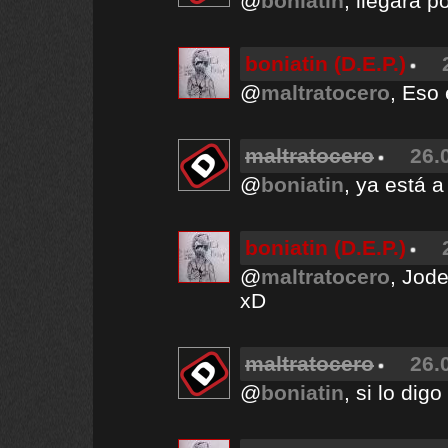
@
boniatin
, llegará po
boniatin (D.E.P.)
@
maltratocero
, Eso
maltratocero
26.
@
boniatin
, ya está 
boniatin (D.E.P.)
@
maltratocero
, Jod
xD
maltratocero
26.
@
boniatin
, si lo dig