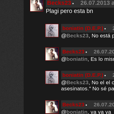
Becks23
26.07.2013 a
Plagi pero esta bn
boniatin (D.E.P.)
@
Becks23
, No está 
Becks23
26.07.2
@
boniatin
, Es lo mi
boniatin (D.E.P.)
@
Becks23
, No el el
asesinatos." No sé p
Becks23
26.07.2
@
boniatin
, ya ya ya