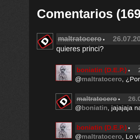
Comentarios (169
maltratocero
26.07.20
quieres princi?
boniatin (D.E.P.)
@
maltratocero
, ¿Por
maltratocero
26.
@
boniatin
, jajajaja
boniatin (D.E.P.)
@
maltratocero
, Lo v