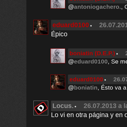
@
antoniogachero.
,
eduard0100
26.07.201
Épico
boniatin (D.E.P.)
@
eduard0100
, Se m
eduard0100
26.0
@
boniatin
, Ésto va 
Locus.
26.07.2013 a l
Lo vi en otra página y en o