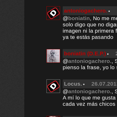
antoniogachero.
@
boniatin
, No me me
solo digo que no diga
imagen ni la primera 
ya te estás pasando
boniatin (D.E.P.)
@
antoniogachero.
, 
pienso la frase, yo l
Locus.
26.07.201
@
antoniogachero.
, 
A mí lo que me gusta 
cada vez más chicos 