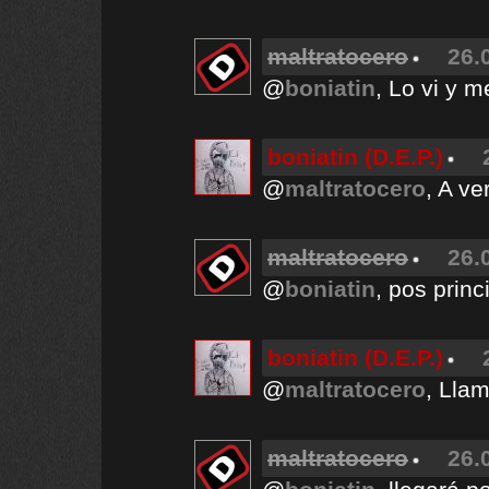
maltratocero
26.
@
boniatin
, Lo vi y m
boniatin (D.E.P.)
@
maltratocero
, A ve
maltratocero
26.
@
boniatin
, pos princ
boniatin (D.E.P.)
@
maltratocero
, Lla
maltratocero
26.