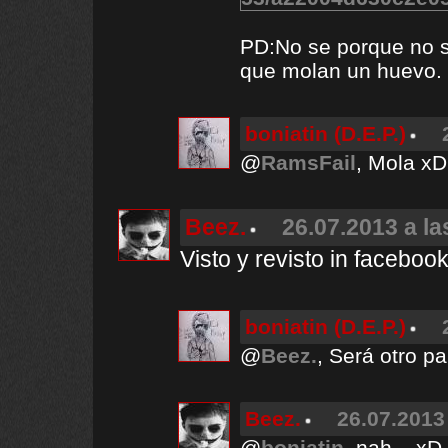
PD:No se porque no se
que molan un huevo.
boniatin (D.E.P.)
@
RamsFail
, Mola 
Beez.
26.07.2013 a la
Visto y revisto in facebook
boniatin (D.E.P.)
@
Beez.
, Será otro p
Beez.
26.07.2013
@
boniatin
, nah... xD