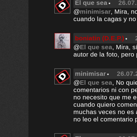
El que sea
26.07.
@
minimisar
, Mira, 
cuando la cagas y no 
boniatin (D.E.P.)
@
El que sea
, Mira, 
autor de la foto, pero
minimisar
26.07.
@
El que sea
, No qui
comentarios ni con 
no necesito que me en
cuando quiero coment
muchas veces no es a
no leo el comentario p