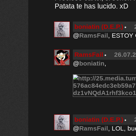
Patata te has lucido. xD
boniatin (D.E.P.)
@
RamsFail
, ESTOY
RamsFail
26.07.2
@
boniatin
,
boniatin (D.E.P.)
@
RamsFail
, LOL, bu