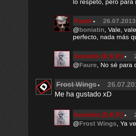
lo respeto, pero para
Faure
26.07.2013
@
boniatin
, Vale, va
perfecto, nada más q
boniatin (D.E.P.)
@
Faure
, No sé para 
Frost Wings
26.07.20
Me ha gustado xD
boniatin (D.E.P.)
@
Frost Wings
, Ya 