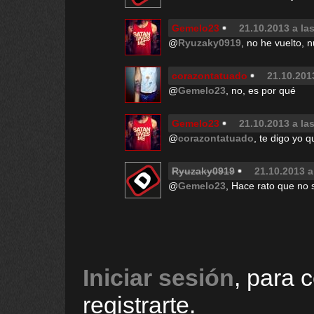
Gemelo23
21.10.2013 a la
@
Ryuzaky0919
, no he vuelto, 
corazontatuado
21.10.201
@
Gemelo23
, no, es por qué
Gemelo23
21.10.2013 a la
@
corazontatuado
, te digo yo q
Ryuzaky0919
21.10.2013 a
@
Gemelo23
, Hace rato que no 
Iniciar sesión
, para 
registrarte.