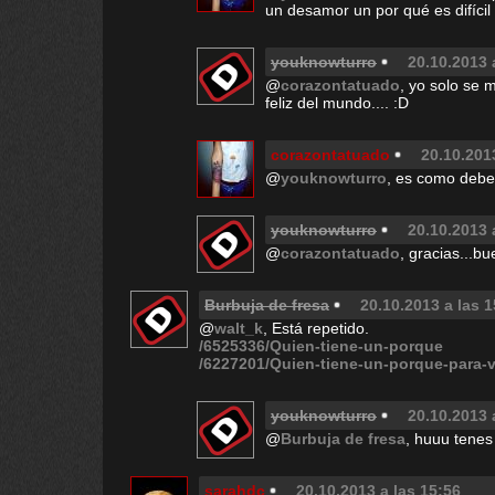
un desamor un por qué es difícil 
youknowturro
20.10.2013 
@
corazontatuado
, yo solo se
feliz del mundo.... :D
corazontatuado
20.10.201
@
youknowturro
, es como debe 
youknowturro
20.10.2013 
@
corazontatuado
, gracias...bu
Burbuja de fresa
20.10.2013 a las 1
@
walt_k
, Está repetido.
/6525336/Quien-tiene-un-porque
/6227201/Quien-tiene-un-porque-para-v
youknowturro
20.10.2013 
@
Burbuja de fresa
, huuu tenes
sarahdc
20.10.2013 a las 15:56