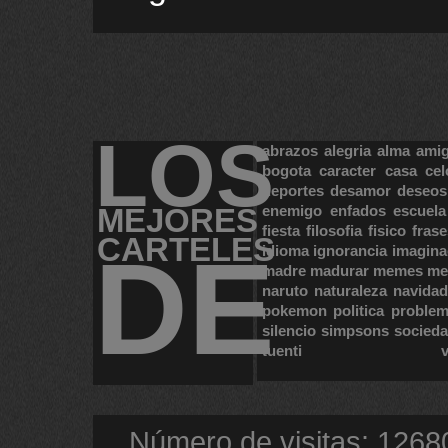
LOS
abrazos
alegria
alma
ami
bogota
caracter
casa
cel
deportes
desamor
deseos
MEJORES
enemigo
enfados
escuela
fiesta
filosofia
fisico
frase
CARTELES
DE
idioma
ignorancia
imagina
madre
madurar
memes
me
naruto
naturaleza
navidad
pokemon
politica
proble
silencio
simpsons
socied
tuenti
Número de visitas: 1268