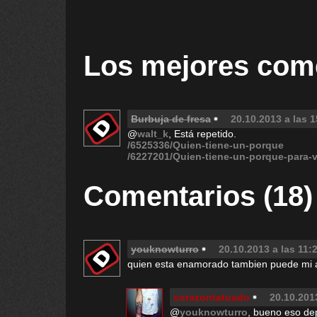
Los mejores com
Burbuja de fresa
20.10.2013 a las 1
@
walt_k
, Está repetido.
/6525336/Quien-tiene-un-porque
/6227201/Quien-tiene-un-porque-para-v
Comentarios (18)
youknowturro
20.10.2013 a las 11:
quien esta enamorado tambien puede mi 
corazontatuado
20.10.201
@
youknowturro
, bueno eso de