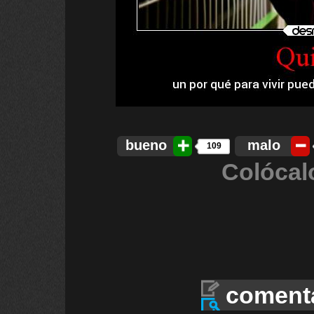
bueno
malo
109
Colócal
coment