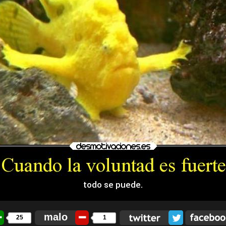
malo
25
1