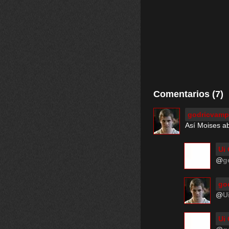
Comentarios (7)
godricvamp
Así Moises a
Ui 
@
g
go
@
U
Ui 