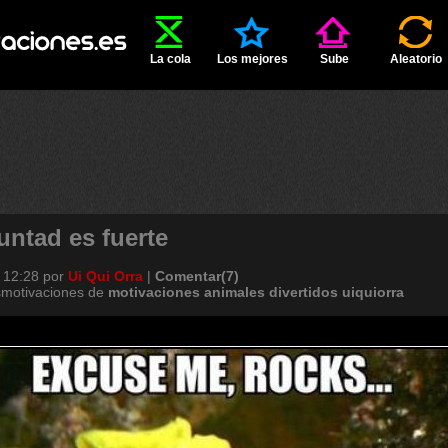
La cola
Los mejores
Sube
Aleatorio
untad es fuerte
 12:28
por
Ui Qui Orra
|
Comentar(7)
smotivaciones de
motivaciones
animales
divertidos
uiquiorra