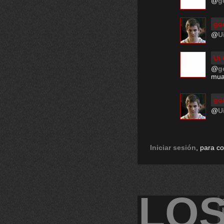
@
g
go
@
U
Ui 
@
g
mua
go
@
U
Iniciar sesión
, para c
LO