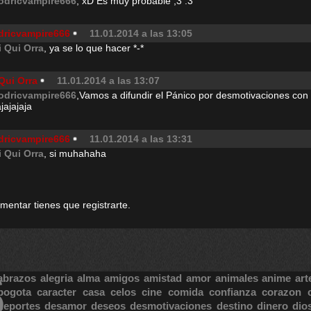
odricvampire666
, xD Es muy probable ;3 :3
dricvampire666
11.01.2014 a las 13:05
i Qui Orra
, ya se lo que hacer *-*
Qui Orra
11.01.2014 a las 13:07
odricvampire666
,Vamos a difundir el Pánico por desmotivaciones con h
jajajaja
dricvampire666
11.01.2014 a las 13:31
i Qui Orra
, si muhahaha
omentar tienes que registrarte.
S
abrazos
alegria
alma
amigos
amistad
amor
animales
anime
art
bogota
caracter
casa
celos
cine
comida
confianza
corazon
deportes
desamor
deseos
desmotivaciones
destino
dinero
dio