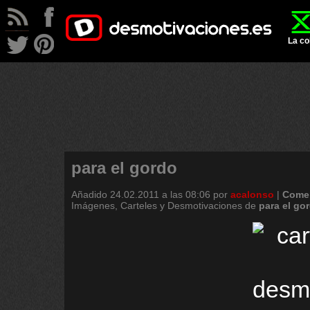
La co
para el gordo
Añadido
24.02.2011 a las 08:06
por
acalonso
|
Comen
Imágenes, Carteles y Desmotivaciones de
para
el
go