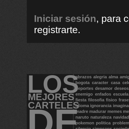
Iniciar sesión
, para 
registrarte.
LOS
abrazos
alegria
alma
ami
bogota
caracter
casa
cel
deportes
desamor
deseos
MEJORES
enemigo
enfados
escuela
fiesta
filosofia
fisico
frase
CARTELES
DE
idioma
ignorancia
imagina
madre
madurar
memes
me
naruto
naturaleza
navidad
pokemon
politica
proble
silencio
simpsons
socied