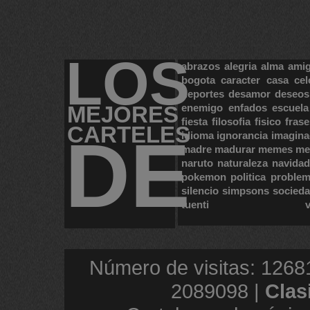
LOS
abrazos
alegria
alma
ami
bogota
caracter
casa
cel
deportes
desamor
deseos
MEJORES
enemigo
enfados
escuela
fiesta
filosofia
fisico
frase
CARTELES
DE
idioma
ignorancia
imagina
madre
madurar
memes
me
naruto
naturaleza
navidad
pokemon
politica
proble
silencio
simpsons
socied
tuenti
Número de visitas: 1268
2089098 |
Clas