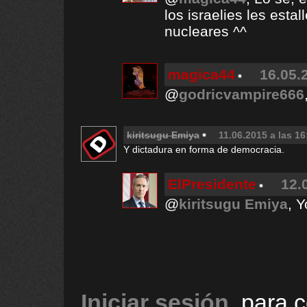
los israelies les esta
nucleares ^^
magica44
16.05.
@
godricvampire666
kiritsugu Emiya
11.06.2015 a las 16
Y dictadura en forma de democracia.
ElPresidente
12.
@
kiritsugu Emiya
, Y
Iniciar sesión
, para 