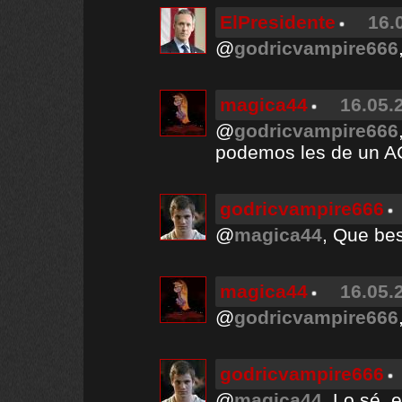
ElPresidente
16.
@
godricvampire666
magica44
16.05.
@
godricvampire666
podemos les de un A
godricvampire666
@
magica44
, Que be
magica44
16.05.
@
godricvampire666
godricvampire666
@
magica44
, Lo sé,