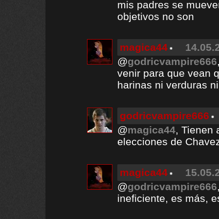
mis padres se mueven
objetivos no son
magica44
14.05.
@
godricvampire666
venir para que vean q
harinas ni verduras ni
godricvampire666
@
magica44
, Tienen 
elecciones de Chavez
magica44
15.05.
@
godricvampire666
ineficiente, es más, 