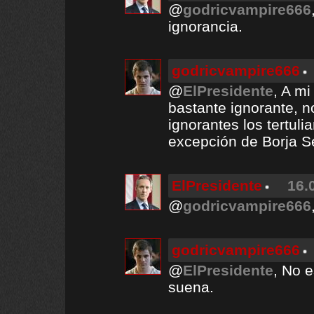
@
godricvampire666
ignorancia.
godricvampire666
@
ElPresidente
, A m
bastante ignorante, n
ignorantes los tertuli
excepción de Borja S
ElPresidente
16.
@
godricvampire666
godricvampire666
@
ElPresidente
, No 
suena.