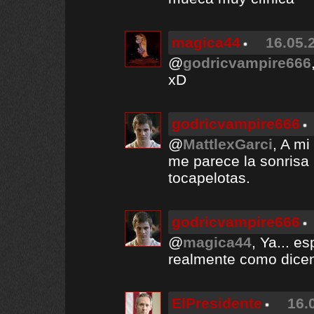
magica44
16.05.
@
godricvampire666
xD
godricvampire666
@
MattlexGarci
, A m
me parece la sonrisa b
tocapelotas.
godricvampire666
@
magica44
, Ya... 
realmente como dicen
ElPresidente
16.