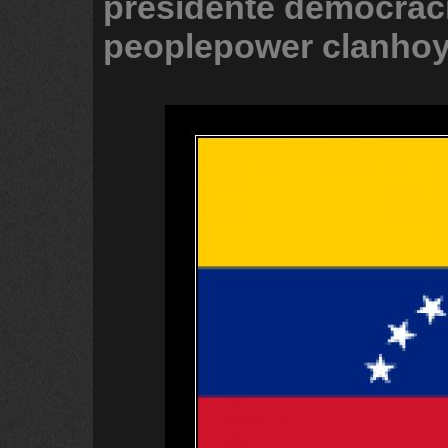
presidente
democrac
peoplepower
clanho