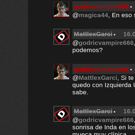
godricvampire666
@
magica44
, En eso 
MattlexGarci
16.
@
godricvampire666
podemos?
godricvampire666
@
MattlexGarci
, Si t
quedo con Izquierda 
sabe.
MattlexGarci
16.
@
godricvampire666
sonrisa de Inda en l
mueca muy clínica