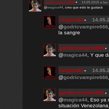
godricvampire666
14.05.2015 a las
@
magica44
, creo que esto te gustará
magica44
14.05.
@
godricvampire666
la sangre
godricvampire666
@
magica44
, Y que d
magica44
14.05.
@
godricvampire666
godricvampire666
@
magica44
, Eso ya
situación Venezolana,