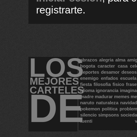
registrarte.
LOS
abrazos
alegria
alma
ami
bogota
caracter
casa
cel
deportes
desamor
deseos
MEJORES
enemigo
enfados
escuela
fiesta
filosofia
fisico
frase
CARTELES
DE
idioma
ignorancia
imagina
madre
madurar
memes
me
naruto
naturaleza
navidad
pokemon
politica
proble
silencio
simpsons
socied
tuenti