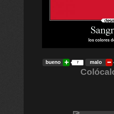
bueno
malo
7
Colócal