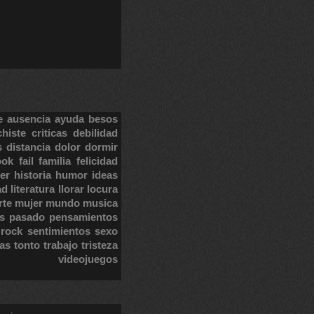
e
ausencia
ayuda
besos
chiste
criticas
debilidad
s
distancia
dolor
dormir
ook
fail
familia
felicidad
er
historia
humor
ideas
ad
literatura
llorar
locura
rte
mujer
mundo
musica
s
pasado
pensamientos
rock
sentimientos
sexo
tas
tonto
trabajo
tristeza
videojuegos