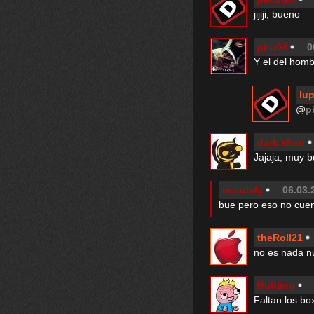
jijiji, bueno
pitu04
0
Y el del hom
lup
@
p
dark khan
Jajaja, muy 
nekolaly
06.03.
bue pero eso no cuen
theRoll21
no es nada nu
Rubiioo
Faltan los bo