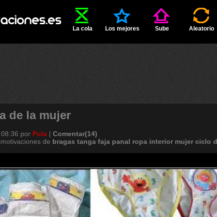
La cola
Los mejores
Sube
Aleatorio
da de la mujer
 08:36
por
Pula
|
Comentar(14)
smotivaciones de
bragas
tanga
faja
panal
ropa
interior
mujer
ciclo