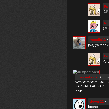
Pu
@
R
Ru
@
P
mscelia13
jajaj yo todav
Pu
Yo c
Jumperboost
07
WOOOOOOO, Mii novii
FAP FAP FAP FAP!
aajjaj
eleven11
bueno