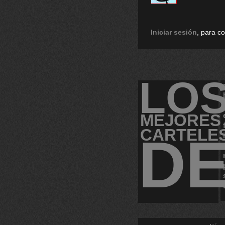
Iniciar sesión
, para c
LO
MEJORES
CARTELE
D