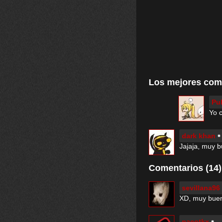
Los mejores com
Pu
Yo c
dark khan
Jajaja, muy 
Comentarios (14)
sevillana96
XD, muy bue
pacotkx