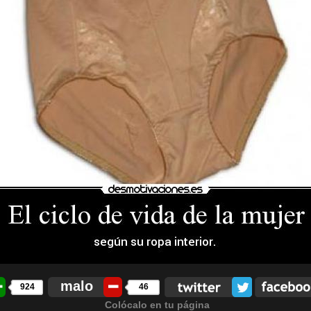
malo
924
46
Colócalo en tu página