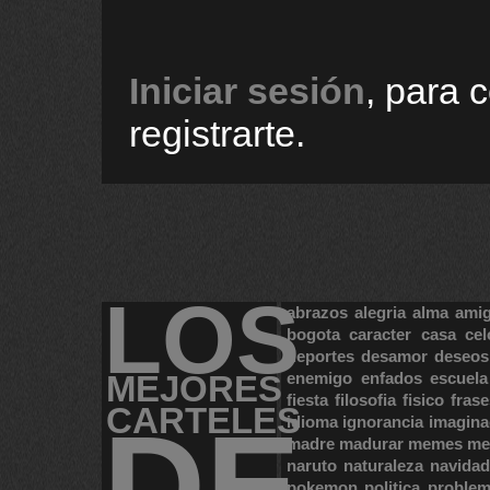
Iniciar sesión
, para 
registrarte.
LOS
abrazos
alegria
alma
ami
bogota
caracter
casa
cel
deportes
desamor
deseos
MEJORES
enemigo
enfados
escuela
fiesta
filosofia
fisico
frase
CARTELES
DE
idioma
ignorancia
imagina
madre
madurar
memes
me
naruto
naturaleza
navidad
pokemon
politica
proble