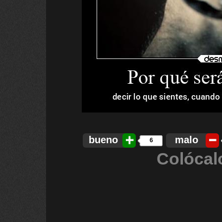
bueno
malo
6
Colócal