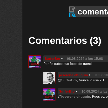
coment
Comentarios (3)
SurferBro
08.08.2024 a las 15:08
Por fin subes tus fotos de tuenti
joserene chuquin
09.08.20
@
SurferBro
, Nunca lo usé xD
SurferBro
10.08.2024 a las
@
joserene chuquin
, Pues pare