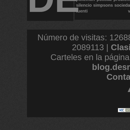
silencio
simpsons
socied
tuenti
Número de visitas: 1268
2089113 |
Clas
Carteles en la página
blog.des
Conta