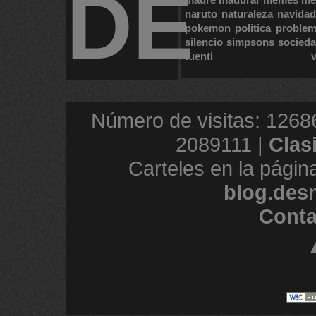
DE
naruto
naturaleza
navidad
pokemon
politica
proble
silencio
simpsons
socied
tuenti
Número de visitas: 1268
2089111 |
Clas
Carteles en la págin
blog.des
Conta