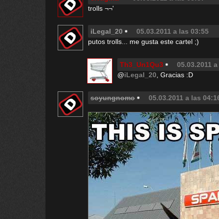
trolls ¬¬'
iLegal_20
05.03.2011 a las 03:55
putos trolls... me gusta este cartel ;)
Th3_Un1Qu3
05.03.2011 a
@
iLegal_20
, Gracias :D
soyungnomo
05.03.2011 a las 04:1