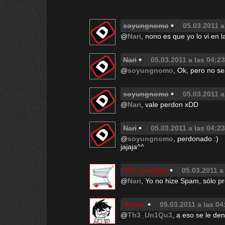
soyungnomo
05.03.2011 a
@
Nari
, nono es que yo lo vi en l
Nari
05.03.2011 a las 04:23
@
soyungnomo
, Ok, pero no s
soyungnomo
05.03.2011 a
@
Nari
, vale perdon xDD
Nari
05.03.2011 a las 04:23
@
soyungnomo
, perdonado :)
jajaja^^
Th3_Un1Qu3
05.03.2011 a
@
Nari
, Yo no hize Spam, sólo p
-Patrii-
05.03.2011 a las 04
@
Th3_Un1Qu3
, a eso se le d