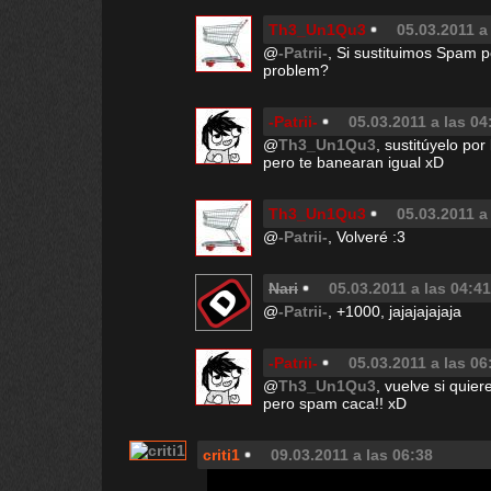
Th3_Un1Qu3
05.03.2011 a
@
-Patrii-
, Si sustituimos Spam po
problem?
-Patrii-
05.03.2011 a las 04
@
Th3_Un1Qu3
, sustitúyelo por
pero te banearan igual xD
Th3_Un1Qu3
05.03.2011 a
@
-Patrii-
, Volveré :3
Nari
05.03.2011 a las 04:41
@
-Patrii-
, +1000, jajajajajaja
-Patrii-
05.03.2011 a las 06
@
Th3_Un1Qu3
, vuelve si quier
pero spam caca!! xD
criti1
09.03.2011 a las 06:38