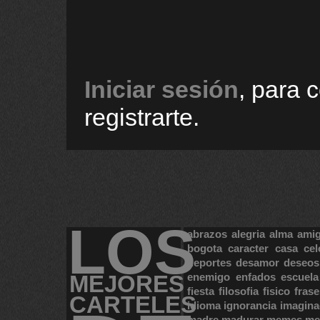
Iniciar sesión
, para 
registrarte.
LOS
abrazos
alegria
alma
ami
bogota
caracter
casa
cel
deportes
desamor
deseos
MEJORES
enemigo
enfados
escuela
fiesta
filosofia
fisico
frase
CARTELES
idioma
ignorancia
imagina
madre
madurar
memes
me