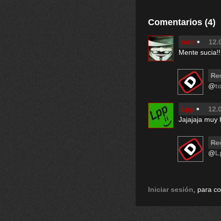
Comentarios (4)
toto
12.
Mente sucia!
Re
@
t
Lpp
12.
Jajajaja muy 
Re
@
L
Iniciar sesión
, para c