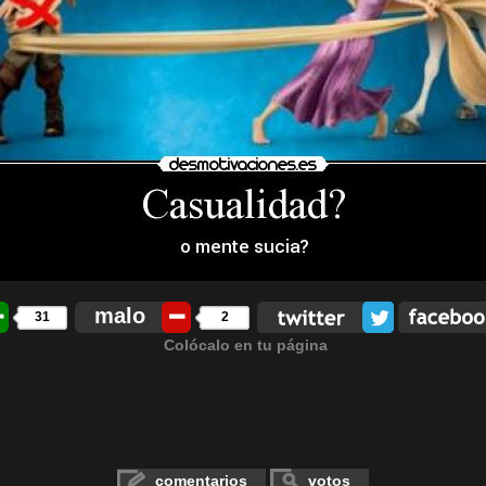
malo
31
2
Colócalo en tu página
comentarios
votos