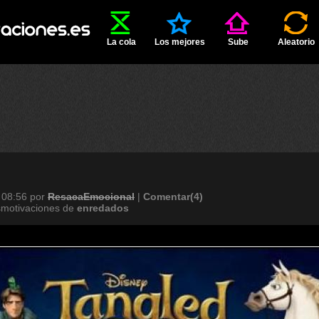
La cola
Los mejores
Sube
Aleatorio
 08:56
por
ResacaEmocional
|
Comentar(4)
smotivaciones de
enredados