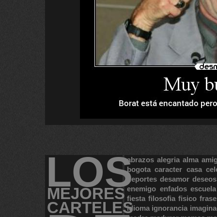
LOS
abrazos
alegria
alma
ami
bogota
caracter
casa
cel
deportes
desamor
deseos
MEJORES
enemigo
enfados
escuela
fiesta
filosofia
fisico
frase
CARTELES
idioma
ignorancia
imagina