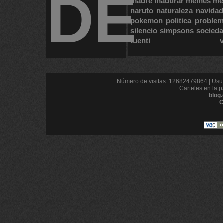
DE
madre
madurar
memes
me
naruto
naturaleza
navidad
pokemon
politica
proble
silencio
simpsons
socied
tuenti
Número de visitas: 12682479864 | Usua
Carteles en la p
blog
C