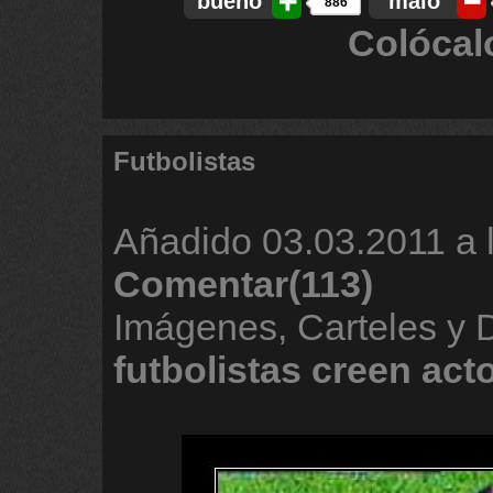
bueno
malo
886
Colócal
Futbolistas
Añadido
03.03.2011 a 
Comentar(113)
Imágenes, Carteles y 
futbolistas
creen
act