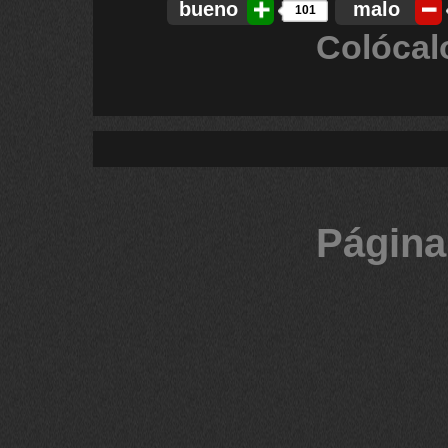
bueno
malo
101
Colócal
Página