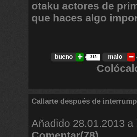
otaku
actores
de
pri
que
haces
algo
impo
bueno
malo
313
Colócal
Callarte después de interrump
Añadido
28.01.2013 a 
Comentar(78)