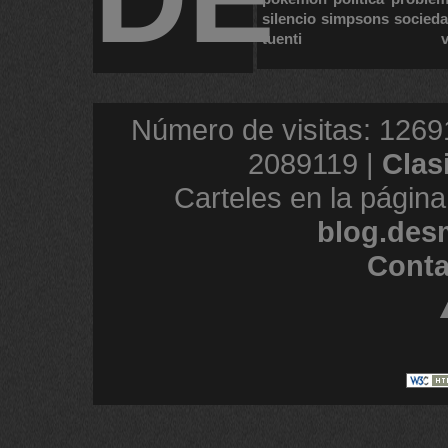
silencio
simpsons
socied
tuenti
Número de visitas: 1269
2089119 |
Clas
Carteles en la página
blog.des
Conta