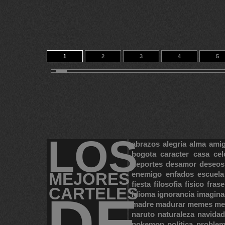
1
2
3
4
5
11
12
13
14
39
LOS
abrazos
alegria
alma
ami
bogota
caracter
casa
cel
deportes
desamor
deseos
MEJORES
enemigo
enfados
escuela
fiesta
filosofia
fisico
frase
CARTELES
DE
idioma
ignorancia
imagina
madre
madurar
memes
me
naruto
naturaleza
navidad
pokemon
politica
proble