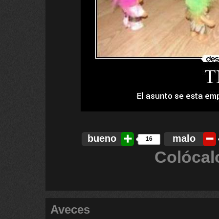
bueno
malo
16
Colócal
Aveces