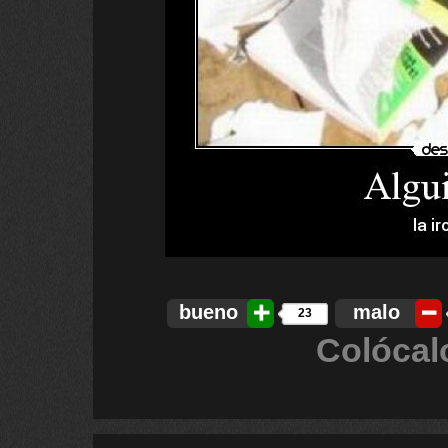
bueno
malo
23
Colócal