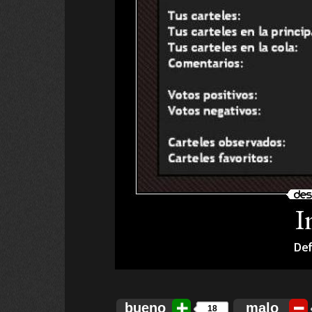
bueno
malo
18