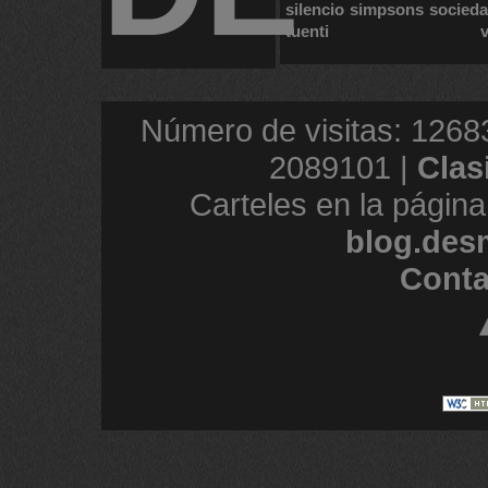
silencio
simpsons
socied
tuenti
Número de visitas: 1268
2089101 |
Clas
Carteles en la página
blog.des
Conta