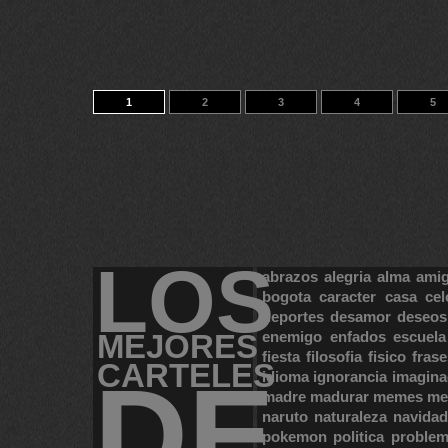
1
2
3
4
5
LOS
abrazos
alegria
alma
ami
bogota
caracter
casa
cel
deportes
desamor
deseos
MEJORES
enemigo
enfados
escuela
fiesta
filosofia
fisico
frase
CARTELES
DE
idioma
ignorancia
imagina
madre
madurar
memes
me
naruto
naturaleza
navidad
pokemon
politica
proble