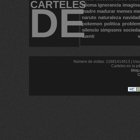
CARTELES
DE
idioma
ignorancia
imagina
madre
madurar
memes
me
naruto
naturaleza
navidad
pokemon
politica
proble
silencio
simpsons
socied
tuenti
Número de visitas: 12681414613 | Usua
Carteles en la p
blog
C