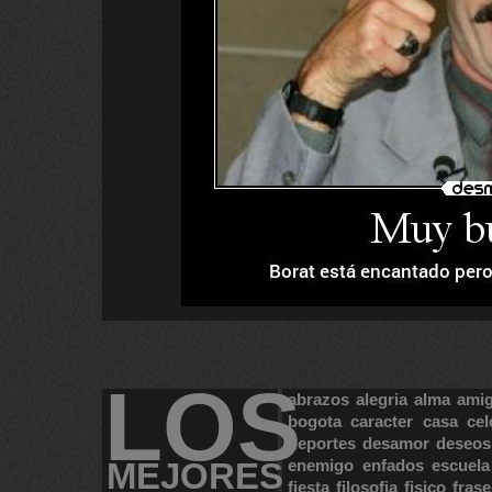
LOS
abrazos
alegria
alma
ami
bogota
caracter
casa
cel
deportes
desamor
deseos
MEJORES
enemigo
enfados
escuela
fiesta
filosofia
fisico
frase